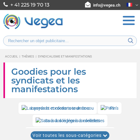
+ 41 225 19 70 13
info@vegea.ch
ACCUEIL
|
THÈMES
|
SYNDICALISME ET MANIFESTATIONS
Goodies pour les
syndicats et les
manifestations
Lanyards et cordons tour de cou
Pin's
Sacs à dos légers à cordelettes
Bodywarmers et vestes sans manches
Voir toutes les sous-catégories