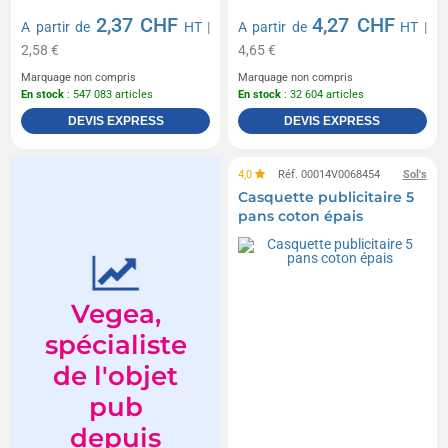
2,37 CHF
4,27 CHF
A partir de
HT
|
A partir de
HT
|
2,58 €
4,65 €
Marquage non compris
Marquage non compris
En stock
: 547 083 articles
En stock
: 32 604 articles
DEVIS EXPRESS
DEVIS EXPRESS
4,0
Réf. 00014V0068454
Sol's
Casquette publicitaire 5
pans coton épais
Vegea,
spécialiste
de l'objet
pub
depuis