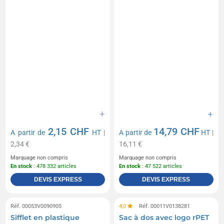
2,15 CHF
14,79 CHF
A partir de
HT
|
A partir de
HT
|
2,34 €
16,11 €
Marquage non compris
Marquage non compris
En stock
: 478 332 articles
En stock
: 47 522 articles
DEVIS EXPRESS
DEVIS EXPRESS
Réf. 00053V0090905
4,0
Réf. 00011V0138281
Sifflet en plastique
Sac à dos avec logo rPET