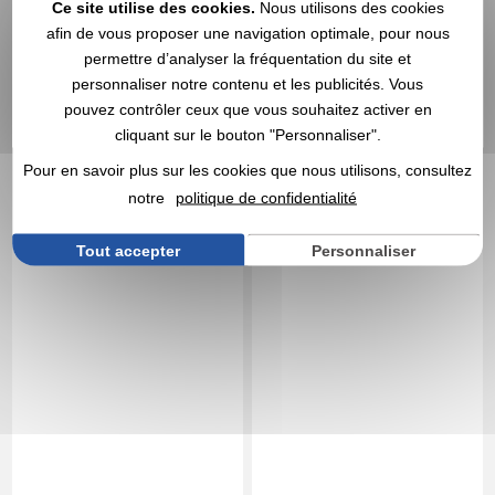
Ce site utilise des cookies.
Nous utilisons des cookies
Marquage non compris
Marquage non compris
afin de vous proposer une navigation optimale, pour nous
En stock
: 272 300 articles
En stock
: 264 253 articles
permettre d’analyser la fréquentation du site et
DEVIS EXPRESS
DEVIS EXPRESS
personnaliser notre contenu et les publicités. Vous
pouvez contrôler ceux que vous souhaitez activer en
4,0
Réf. 00011V0133844
4,0
Réf. 00053V0115282
cliquant sur le bouton "Personnaliser".
Bonnet publicitaire avec
Bonnet publicitaire
Pour en savoir plus sur les cookies que nous utilisons, consultez
patch Boreas
standard 1er prix
notre
politique de confidentialité
Tout accepter
Personnaliser