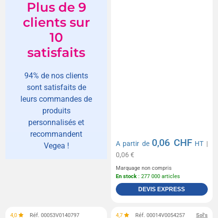
Plus de 9
clients sur
10
satisfaits
94% de nos clients
sont satisfaits de
leurs commandes de
produits
personnalisés et
recommandent
0,06 CHF
A partir de
HT
|
Vegea !
0,06 €
Marquage non compris
En stock
: 277 000 articles
DEVIS EXPRESS
4,0
Réf. 00053V0140797
4,7
Réf. 00014V0054257
Sol's