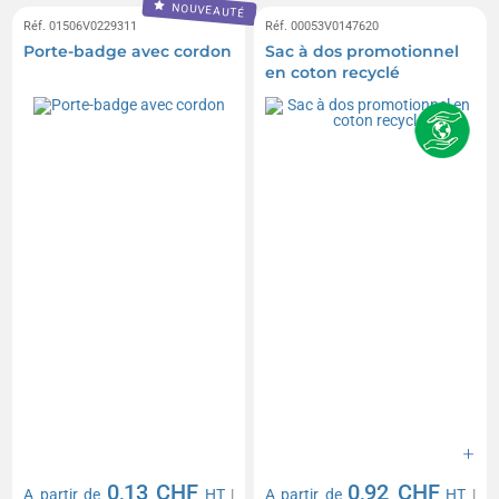
NOUVEAUTÉ
Réf. 01506V0229311
Réf. 00053V0147620
Porte-badge avec cordon
Sac à dos promotionnel
en coton recyclé
0,13 CHF
0,92 CHF
A partir de
HT
|
A partir de
HT
|