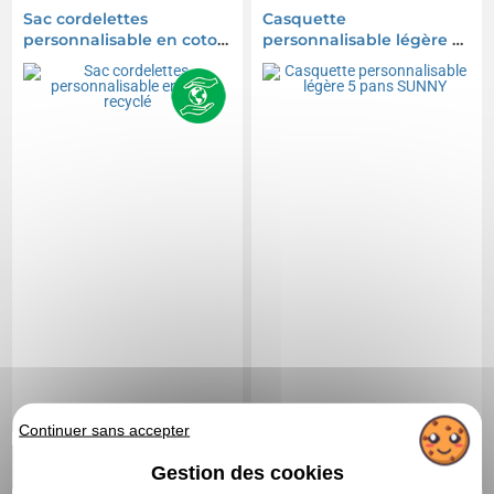
Sac cordelettes
Casquette
personnalisable en coton
personnalisable légère 5
recyclé
pans SUNNY
Continuer sans accepter
0,84 CHF
1,23 CHF
A partir de
HT
|
A partir de
HT
|
Gestion des cookies
0,91 €
1,34 €