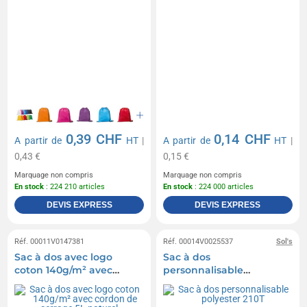
0,39 CHF
0,14 CHF
A partir de
HT
|
A partir de
HT
|
0,43 €
0,15 €
Marquage non compris
Marquage non compris
En stock
: 224 210 articles
En stock
: 224 000 articles
DEVIS EXPRESS
DEVIS EXPRESS
Réf. 00011V0147381
Réf. 00014V0025537
Sol's
Sac à dos avec logo
Sac à dos
coton 140g/m² avec
personnalisable
cordon de serrage 5L
polyester 210T
naturel