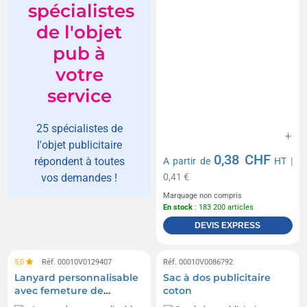
spécialistes
de l'objet
pub à
votre
service
25 spécialistes de
l'objet publicitaire
0,38 CHF
répondent à toutes
A partir de
HT
|
0,41 €
vos demandes !
Marquage non compris
En stock
: 183 200 articles
DEVIS EXPRESS
5,0
Réf. 00010V0129407
Réf. 00010V0086792
Lanyard personnalisable
Sac à dos publicitaire
avec femeture de
coton
sécurité - stock livraison