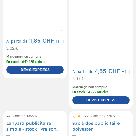
1,85 CHF
A partir de
HT
|
2,02 €
Marquage non compris
En stock
: 649 485 articles
4,65 CHF
DEVIS EXPRESS
A partir de
HT
|
5,07 €
Marquage non compris
En stock
: 4 727 articles
DEVIS EXPRESS
Réf. 00010V0105632
5,0
Réf. 00010V0077022
Lanyard publicitaire
Sac à dos publicitaire
simple - stock livraison
polyester
rapide