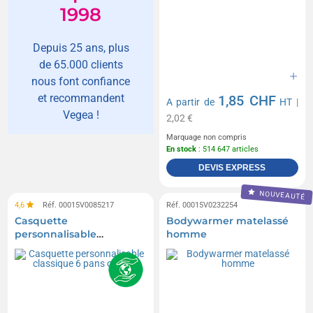
1998
Depuis 25 ans, plus
de 65.000 clients
nous font confiance
et recommandent
1,85 CHF
A partir de
HT
|
Vegea !
2,02 €
Marquage non compris
En stock
: 514 647 articles
DEVIS EXPRESS
NOUVEAUTÉ
4,6
Réf. 00015V0085217
Réf. 00015V0232254
Casquette
Bodywarmer matelassé
personnalisable
homme
classique 6 pans orlando