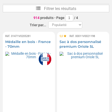
Casquettes - les meilleures ventes -
Filtrer les résultats
Parapluies standards
Porte-clés 3D en PVC souple
914
produits
- Page
/
4
Parapluies pliables de poche
Porte-clés jeton
Trier par...
Gilets de sécurité
Bonnets
Badges
Réf. 01471V0205281
5,0
Réf. 00011V0021198
Médaille en bois - France
Sac à dos personnalisé
Chasubles
Écharpes
Briquets Bic
- 70mm
premium Oriole 5L
Fanions
Médailles
Sifflets
Arches gonflables
Autocollants
Banderoles
Ballons hélium
Ballons dirigeables
Arc-en-ciel
Mégaphones / porte-voix
Stylos cordon tour de cou