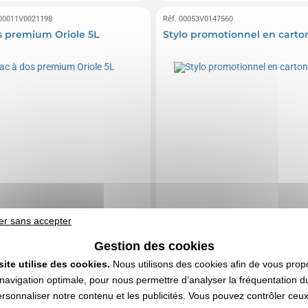
 00011V0021198
Réf. 00053V0147560
s premium Oriole 5L
Stylo promotionnel en carto
er sans accepter
Gestion des cookies
site utilise des cookies.
Nous utilisons des cookies afin de vous prop
navigation optimale, pour nous permettre d’analyser la fréquentation du
ersonnaliser notre contenu et les publicités. Vous pouvez contrôler ceu
0,39 CHF
0,06 CHF
e
HT
| 0,43 €
A partir de
HT
| 0,06 