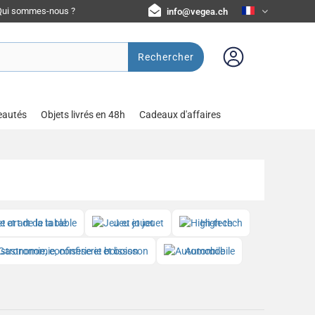
Qui sommes-nous ?
info@vegea.ch
Rechercher
eautés
Objets livrés en 48h
Cadeaux d'affaires
e et art de la table
Jeu et jouet
High-tech
Gastronomie, confiserie et boisson
Automobile