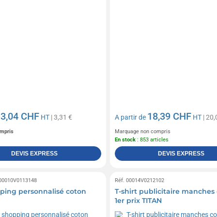
3,04 CHF
18,39 CHF
e
HT
| 3,31 €
A partir de
HT
| 20,
mpris
Marquage non compris
En stock
: 853 articles
DEVIS EXPRESS
DEVIS EXPRESS
 00010V0113148
Réf. 00014V0212102
ping personnalisé coton
T-shirt publicitaire manches
1er prix TITAN