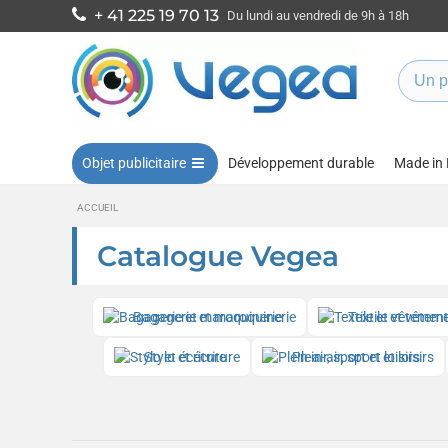
+ 41 225 19 70 13
Du lundi au vendredi de 9h à 18h
Objet publicitaire
Développement durable
Made in
ACCUEIL
Catalogue Vegea
Bagagerie et maroquinerie
Textile et vêtem
Stylo et écriture
Plein-air, sport et loisirs