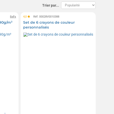
Trier par...
Sol's
4,0
Réf. 00028V0010388
190g/m²
Set de 6 crayons de couleur
personnalisés