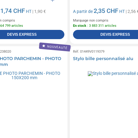
1,74 CHF
2,35 CHF
e
HT
| 1,90 €
A partir de
HT
| 2,56 
n compris
Marquage non compris
864 799 articles
En stock
: 3 883 311 articles
DEVIS EXPRESS
DEVIS EXPRESS
NOUVEAUTÉ
0238020
Réf. 01449V0119379
HOTO PARCHEMIN - PHOTO
Stylo bille personnalisé alu
 mm