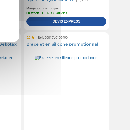
Marquage non compris
En stock
: 1 102 330 articles
DEVIS EXPRESS
5,0
Réf. 00010V0105490
 Oekotex
Bracelet en silicone promotionnel