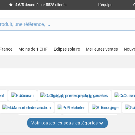
4.6/5 décerné par 5528 clients
L'équipe
 France
Moins de 1 CHF
Eclipse solaire
Meilleures ventes
Nouv
ent
Bureau
Gadget, prime on pack, goodies
Cuisin
Maison et décoration
Porte-clés
Bricolage
Beauté et santé
Montres et horlogerie
Voir toutes les sous-catégories