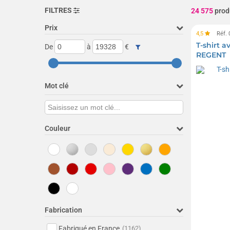
FILTRES
24 575
prod
Prix
4,5
Réf.
T-shirt a
De
à
€
REGENT
Mot clé
Couleur
Fabrication
Fabriqué en France
(1162)