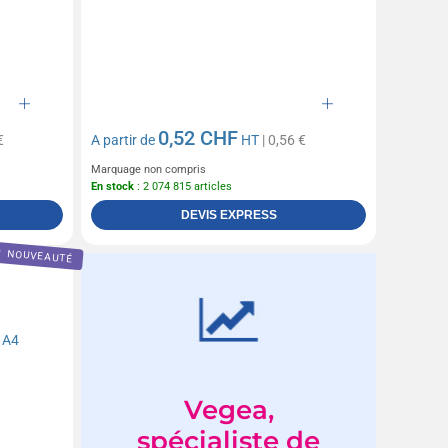
0,52 CHF
€
A partir de
HT
| 0,56 €
Marquage non compris
En stock
: 2 074 815 articles
DEVIS EXPRESS
NOUVEAUTÉ
Vegea,
spécialiste de