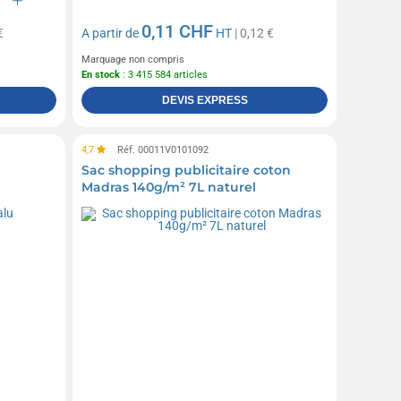
0,11 CHF
€
A partir de
HT
| 0,12 €
Marquage non compris
En stock
: 3 415 584 articles
DEVIS EXPRESS
4,7
Réf. 00011V0101092
Sac shopping publicitaire coton
Madras 140g/m² 7L naturel