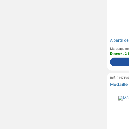
Case Logic
(25)
Citizen Green
(71)
Contigo
(16)
Crocs
(1)
A partir d
Cross
(4)
Marquage no
Delsey
(76)
En stock
: 2 
FARE
(81)
Ferrero
(6)
Réf. 01471V
Fruit of the Loom
(26)
Médaille
Gildan
(22)
Halfar
(201)
Haribo
(31)
Herschel
(4)
Hugo Boss
(4)