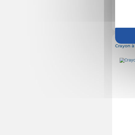
Marquage no
En stock
: 1 
3,7
Réf.
Crayon à