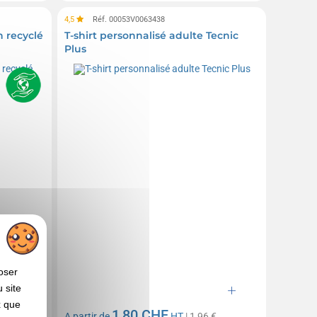
4,5
Réf. 00053V0063438
n recyclé
T-shirt personnalisé adulte Tecnic
Plus
oser
 site
x que
1,80 CHF
€
A partir de
HT
| 1,96 €