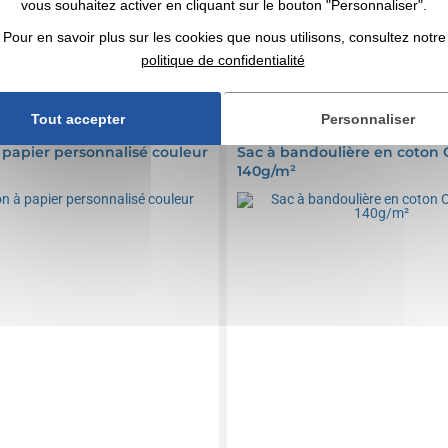
vous souhaitez activer en cliquant sur le bouton "Personnaliser".
n compris
Marquage non compris
Pour en savoir plus sur les cookies que nous utilisons, consultez notre
106 643 articles
En stock
: 1 105 000 articles
politique de confidentialité
DEVIS EXPRESS
DEVIS EXPRESS
Tout accepter
Personnaliser
 00041V0000339
Réf. 01449V0132281
 papier personnalisé couleur
Sac à bandoulière en coton
140g/m²