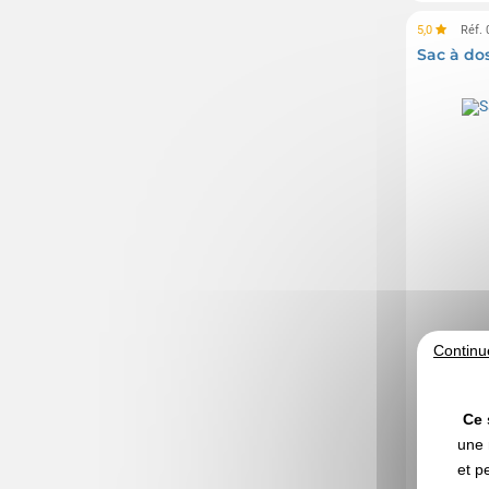
Telefunken
(2)
5,0
Réf.
Thule
(5)
Sac à do
Tic Tac
(6)
Timberland
(14)
Troïka
(49)
UMA
(10)
Victorinox
(25)
Waterman
(20)
Westford Mill
(16)
Yves Rocher
(6)
Continu
Ce 
une 
et p
A partir d