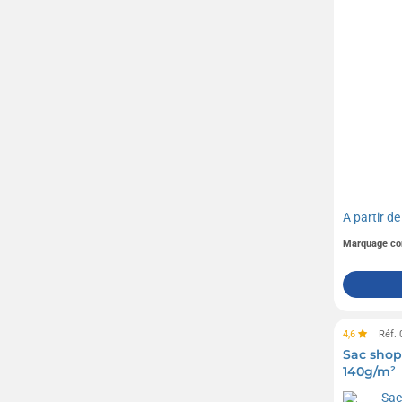
JBL
(8)
Kambukka
(8)
Kariban
(171)
Kingly
(12)
Le Petit Carré de Chocolat
(15)
Lindt
(14)
Livoo
(106)
M&M's
(7)
A partir d
MUSE
(44)
Marquage co
Maglite
(6)
Mentos
(5)
Moleskine
(25)
4,6
Réf.
OBUT
(1)
Sac shop
140g/m²
OPINEL
(2)
(60)