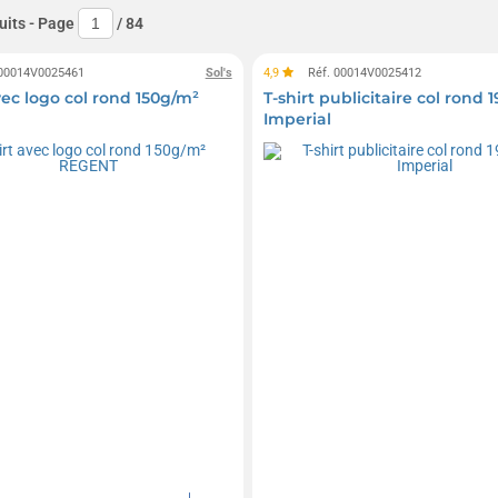
uits
- Page
/
84
 00014V0025461
Sol's
4,9
Réf. 00014V0025412
vec logo col rond 150g/m²
T-shirt publicitaire col rond 
Imperial