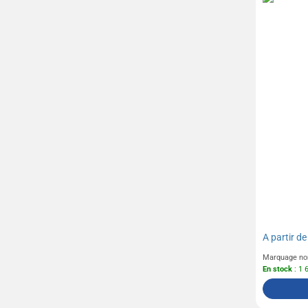
Parker
Pen Duick
(74)
Pilot
(14)
Prodir
(59)
Quadra
(23)
Result
(83)
Revol
(4)
Rotring
(4)
Russel
(40)
Seeberger
(1)
Senator
(80)
Sol's
(435)
A partir d
Sony
(1)
Marquage no
En stock
: 1 
Stabilo
(81)
Swiss Peak
(49)