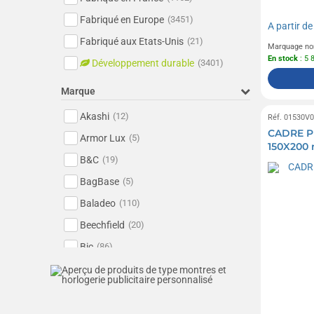
Fabriqué en Europe
(3451)
A partir d
Fabriqué aux Etats-Unis
(21)
Marquage no
En stock
: 5 
Développement durable
(3401)
Marque
Akashi
(12)
Réf. 01530V
CADRE P
Armor Lux
(5)
150X200
B&C
(19)
BagBase
(5)
Baladeo
(110)
Beechfield
(20)
Bic
(86)
Bormioli Rocco
(10)
Camelbak
(4)
Carhartt
(8)