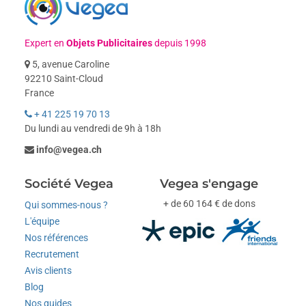
Expert en
Objets Publicitaires
depuis 1998
5, avenue Caroline
92210 Saint-Cloud
France
+ 41 225 19 70 13
Du lundi au vendredi de 9h à 18h
info@vegea.ch
Société Vegea
Vegea s'engage
+ de 60 164 € de dons
Qui sommes-nous ?
L'équipe
Nos références
Recrutement
Avis clients
Blog
Nos guides