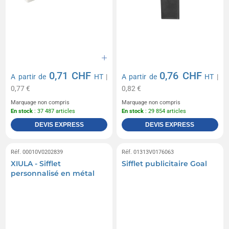
0,71 CHF
0,76 CHF
A partir de
HT
|
A partir de
HT
|
0,77 €
0,82 €
Marquage non compris
Marquage non compris
En stock
: 37 487 articles
En stock
: 29 854 articles
DEVIS EXPRESS
DEVIS EXPRESS
Réf. 00010V0202839
Réf. 01313V0176063
XIULA - Sifflet
Sifflet publicitaire Goal
personnalisé en métal