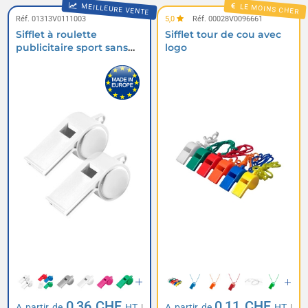
MEILLEURE VENTE
LE MOINS CHER
Réf. 01313V0111003
5,0
Réf. 00028V0096661
Sifflet à roulette
Sifflet tour de cou avec
publicitaire sport sans
logo
cordelette
0,36 CHF
0,11 CHF
A partir de
HT
|
A partir de
HT
|