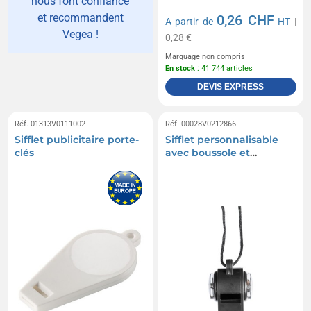
nous font confiance
et recommandent
0,26 CHF
A partir de
HT
|
Vegea !
0,28 €
Marquage non compris
En stock
: 41 744 articles
DEVIS EXPRESS
Réf. 01313V0111002
Réf. 00028V0212866
Sifflet publicitaire porte-
Sifflet personnalisable
clés
avec boussole et
thermomètre en PP
Damon