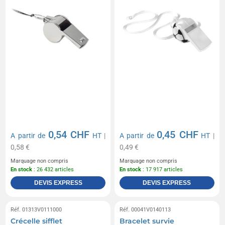
0,54 CHF
0,45 CHF
A partir de
HT
|
A partir de
HT
|
0,58 €
0,49 €
Marquage non compris
Marquage non compris
En stock
: 26 432 articles
En stock
: 17 917 articles
DEVIS EXPRESS
DEVIS EXPRESS
Réf. 01313V0111000
Réf. 00041V0140113
Crécelle sifflet
Bracelet survie