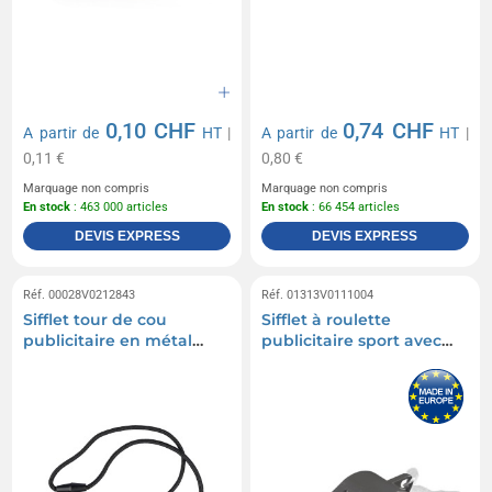
0,10 CHF
0,74 CHF
A partir de
HT
|
A partir de
HT
|
0,11 €
0,80 €
Marquage non compris
Marquage non compris
En stock
: 463 000 articles
En stock
: 66 454 articles
DEVIS EXPRESS
DEVIS EXPRESS
Réf. 00028V0212843
Réf. 01313V0111004
Sifflet tour de cou
Sifflet à roulette
publicitaire en métal
publicitaire sport avec
Rebecca
cordelette