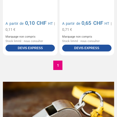
0,10 CHF
0,65 CHF
A partir de
HT
|
A partir de
HT
|
0,11 €
0,71 €
Marquage non compris
Marquage non compris
Stock limité : nous consulter
Stock limité : nous consulter
DEVIS EXPRESS
DEVIS EXPRESS
1