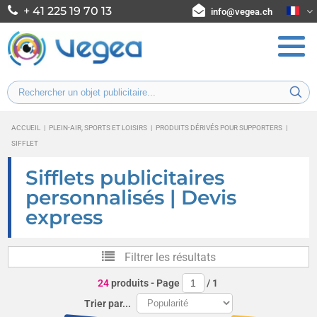
+ 41 225 19 70 13
info@vegea.ch
ACCUEIL
|
PLEIN-AIR, SPORTS ET LOISIRS
|
PRODUITS DÉRIVÉS POUR SUPPORTERS
|
SIFFLET
Sifflets publicitaires
personnalisés | Devis
express
Filtrer les résultats
24
produits
- Page
/
1
Trier par...