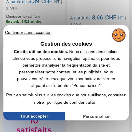
3,39 CHF
A partir de
HT
|
3,69 €
3,66 CHF
Marquage non compris
A partir de
HT
|
En stock
: 3 523 articles
3,99 €
DEVIS EXPRESS
Continuer sans accepter
Marquage non compris
En stock
: 3 045 articles
Gestion des cookies
DEVIS EXPRESS
Ce site utilise des cookies.
Nous utilisons des cookies
afin de vous proposer une navigation optimale, pour nous
Réf. 00053V0209675
permettre d’analyser la fréquentation du site et
Sifflet personnalisable -
personnaliser notre contenu et les publicités. Vous
Recom
pouvez contrôler ceux que vous souhaitez activer en
cliquant sur le bouton "Personnaliser".
Pour en savoir plus sur les cookies que nous utilisons, consultez
Plus de 9
notre
politique de confidentialité
clients sur
Tout accepter
Personnaliser
10
satisfaits