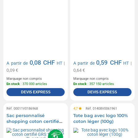
0,08 CHF
0,59 CHF
A partir de
HT
|
A partir de
HT
|
0,09 €
0,64 €
Marquage non compris
Marquage non compris
En stock
: 370 000 articles
En stock
: 357 150 articles
DEVIS EXPRESS
DEVIS EXPRESS
Réf. 00011V0186968
4,7
Réf. 01408V0061961
Sac personnalisé
Tote bag avec logo 100%
shopping coton certifié
coton léger (100g)
GRS 140g/m² 7L naturel