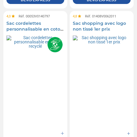
DEVIS EXPRESS
DEVIS EXPRESS
4,0
Réf. 00053V0140797
4,8
Réf. 01408V0062011
Sac cordelettes
Sac shopping avec logo
personnalisable en coton
non tissé 1er prix
recyclé