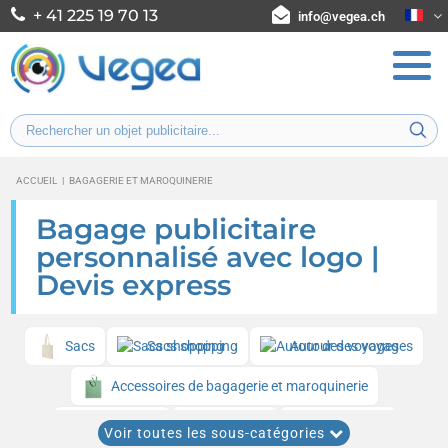
+ 41 225 19 70 13
info@vegea.ch
ACCUEIL
|
BAGAGERIE ET MAROQUINERIE
Bagage publicitaire
personnalisé avec logo |
Devis express
Sacs
Sacs shopping
Autour des voyages
Accessoires de bagagerie et maroquinerie
Sacs à dos
Trousses
Parapluies
Voir toutes les sous-catégories