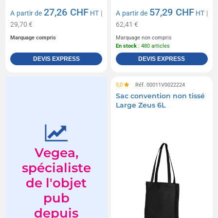
27,26 CHF
57,29 CHF
A partir de
HT
|
A partir de
HT
|
29,70 €
62,41 €
Marquage compris
Marquage non compris
En stock
: 480 articles
DEVIS EXPRESS
DEVIS EXPRESS
5,0
Réf. 00011V0022224
Sac convention non tissé
Large Zeus 6L
Vegea,
spécialiste
de l'objet
pub
depuis