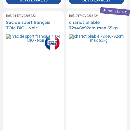
DEVIS EXPRESS
DEVIS EXPRESS
NOUVEAUTÉ
Réf. 01471V0205222
Réf. 01742V0236424
Sac de sport français
chariot pliable
TOM BIO - Noir
72x46x92cm max 65kg