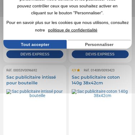
pouvez contrôler ceux que vous souhaitez activer en
cliquant sur le bouton "Personnaliser".
Pour en savoir plus sur les cookies que nous utilisons, consultez
0,52 CHF
0,33 CHF
A partir de
HT
|
A partir de
HT
|
notre
politique de confidentialité
0,56 €
0,36 €
Marquage non compris
Marquage non compris
Tout accepter
Personnaliser
En stock
: 394 985 articles
En stock
: 373 000 articles
DEVIS EXPRESS
DEVIS EXPRESS
Réf. 00053V0096692
4,9
Réf. 01408V0093423
Sac publicitaire intissé
Sac publicitaire coton
pour bouteille
140g 38x42cm