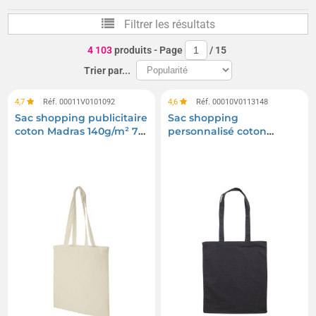
Sacoches, cartables, mallettes
Porte-cartes
Filtrer les résultats
Maroquinerie
Paniers
Vannerie et osier
4 103
produits
- Page
/
15
Corbeilles
Trier par...
4,7
Réf. 00011V0101092
4,6
Réf. 00010V0113148
Sac shopping publicitaire
Sac shopping
coton Madras 140g/m² 7L
personnalisé coton
naturel
140g/m²