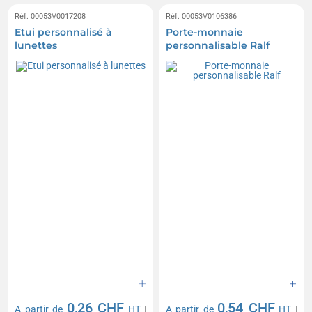
Réf. 00053V0017208
Réf. 00053V0106386
Etui personnalisé à
Porte-monnaie
lunettes
personnalisable Ralf
0,26 CHF
0,54 CHF
A partir de
HT
|
A partir de
HT
|