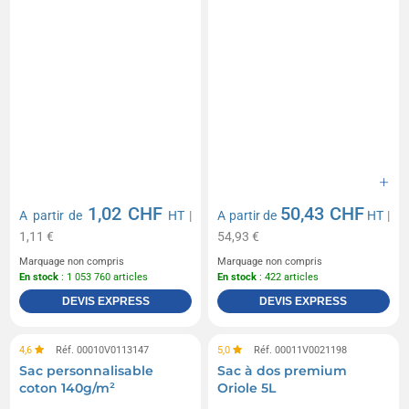
1,02 CHF
50,43 CHF
A partir de
HT
|
A partir de
HT
|
1,11 €
54,93 €
Marquage non compris
Marquage non compris
En stock
: 1 053 760 articles
En stock
: 422 articles
DEVIS EXPRESS
DEVIS EXPRESS
4,6
Réf. 00010V0113147
5,0
Réf. 00011V0021198
Sac personnalisable
Sac à dos premium
coton 140g/m²
Oriole 5L