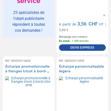
service
25 spécialistes de
l'objet publicitaire
3,56 CHF
répondent à toutes
A partir de
HT
|
3,88 €
vos demandes !
Marquage non compris
En stock
: 1 439 articles
DEVIS EXPRESS
Réf. 00032V0116650
Réf. 00032V0116955
Écharpe promotionnelle
Écharpe personnalisable
à franges tricot à bord-
légère
côte strié