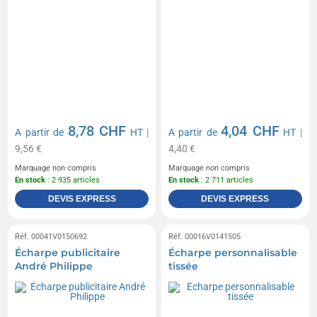
8,78 CHF
4,04 CHF
A partir de
HT
|
A partir de
HT
|
9,56 €
4,40 €
Marquage non compris
Marquage non compris
En stock
: 2 935 articles
En stock
: 2 711 articles
DEVIS EXPRESS
DEVIS EXPRESS
Réf. 00041V0150692
Réf. 00016V0141505
Écharpe publicitaire
Écharpe personnalisable
André Philippe
tissée