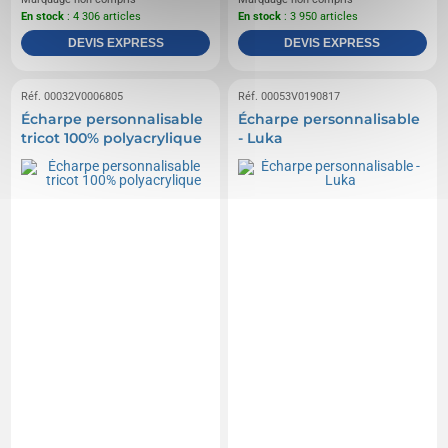
En stock
: 4 306 articles
En stock
: 3 950 articles
DEVIS EXPRESS
DEVIS EXPRESS
Réf. 00032V0006805
Réf. 00053V0190817
Écharpe personnalisable
Écharpe personnalisable
tricot 100% polyacrylique
- Luka