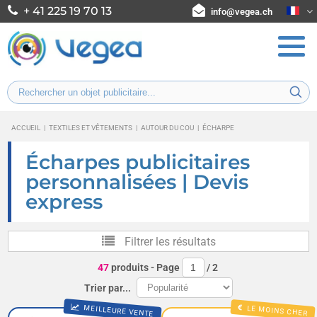
+ 41 225 19 70 13
info@vegea.ch
ACCUEIL
|
TEXTILES ET VÊTEMENTS
|
AUTOUR DU COU
|
ÉCHARPE
Écharpes publicitaires
personnalisées | Devis
express
Filtrer les résultats
47
produits
- Page
/
2
Trier par...
MEILLEURE VENTE
LE MOINS CHER