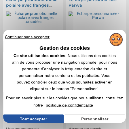
polaire avec franges
Parwa
torsadées
Continuer sans accepter
Gestion des cookies
Ce site utilise des cookies.
Nous utilisons des cookies
afin de vous proposer une navigation optimale, pour nous
permettre d’analyser la fréquentation du site et
personnaliser notre contenu et les publicités. Vous
pouvez contrôler ceux que vous souhaitez activer en
cliquant sur le bouton "Personnaliser".
Pour en savoir plus sur les cookies que nous utilisons, consultez
notre
politique de confidentialité
6,69 CHF
3,58 CHF
A partir de
HT
|
A partir de
HT
|
Tout accepter
Personnaliser
7,29 €
3,90 €
Marquage non compris
Marquage non compris