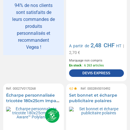
94% de nos clients
sont satisfaits de
leurs commandes de
produits
personnalisés et
recommandent
2,48 CHF
A partir de
HT
|
Vegea !
2,70 €
Marquage non compris
En stock
: 6 263 articles
DEVIS EXPRESS
Réf. 00027V0170268
4,0
Réf. 00028V0010492
Écharpe personnalisée
Set bonnet et écharpe
tricotée 180x25cm Impact
publicitaire polaires
Aware™ Polylana®