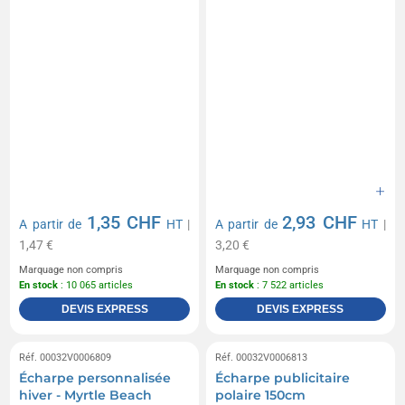
1,35 CHF
2,93 CHF
A partir de
HT
|
A partir de
HT
|
1,47 €
3,20 €
Marquage non compris
Marquage non compris
En stock
: 10 065 articles
En stock
: 7 522 articles
DEVIS EXPRESS
DEVIS EXPRESS
Réf. 00032V0006809
Réf. 00032V0006813
Écharpe personnalisée
Écharpe publicitaire
hiver - Myrtle Beach
polaire 150cm