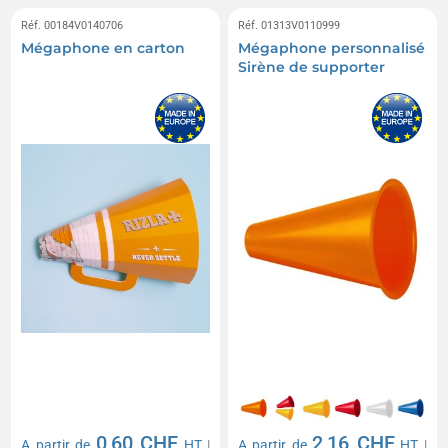
Réf. 00184V0140706
Réf. 01313V0110999
Mégaphone en carton
Mégaphone personnalisé
Sirène de supporter
0,60 CHF
2,16 CHF
A partir de
HT
|
A partir de
HT
|