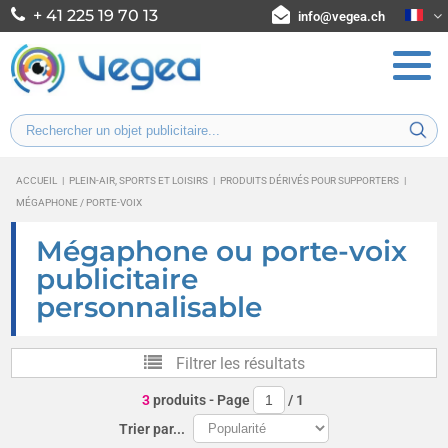
+ 41 225 19 70 13
info@vegea.ch
ACCUEIL
|
PLEIN-AIR, SPORTS ET LOISIRS
|
PRODUITS DÉRIVÉS POUR SUPPORTERS
|
MÉGAPHONE / PORTE-VOIX
Mégaphone ou porte-voix
publicitaire
personnalisable
Filtrer les résultats
3
produits
- Page
/
1
Trier par...