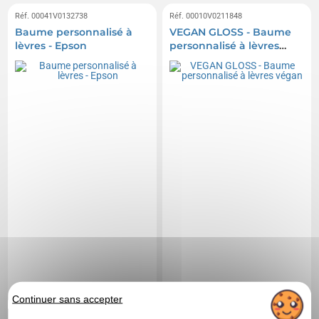
Réf. 00041V0132738
Réf. 00010V0211848
Baume personnalisé à
VEGAN GLOSS - Baume
lèvres - Epson
personnalisé à lèvres
végan
Continuer sans accepter
0,62 CHF
0,39 CHF
A partir de
HT
|
A partir de
HT
|