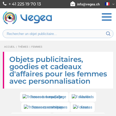
+ 41 225 19 70 13
info@vegea.ch
ACCUEIL
|
THÈMES
|
FEMMES
Objets publicitaires,
goodies et cadeaux
d'affaires pour les femmes
avec personnalisation
Trousses à maquillage
Foulards
Trousses cosmétiques
Foutas