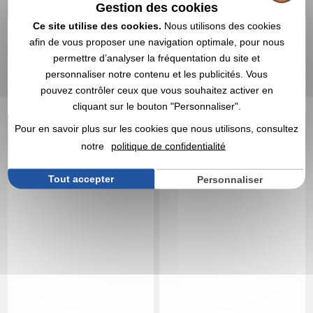
Gestion des cookies
0,67 €
0,42 €
Ce site utilise des cookies.
Nous utilisons des cookies
Marquage non compris
Marquage non compris
afin de vous proposer une navigation optimale, pour nous
En stock
: 147 743 articles
En stock
: 147 703 articles
permettre d’analyser la fréquentation du site et
DEVIS EXPRESS
DEVIS EXPRESS
personnaliser notre contenu et les publicités. Vous
pouvez contrôler ceux que vous souhaitez activer en
4,0
Réf. 00053V0115083
Réf. 00010V0211987
cliquant sur le bouton "Personnaliser".
Anti-stress cœur
EZRA - Baume
personnalisable à lèvres
Pour en savoir plus sur les cookies que nous utilisons, consultez
végétalien
notre
politique de confidentialité
Tout accepter
Personnaliser