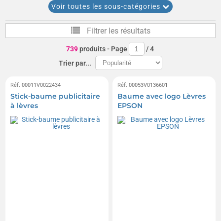
Bracelets en tissu
Baumes et sticks à lèvres
Voir toutes les sous-catégories
Miroirs de poche
Coeurs
Paréos
Filtrer les résultats
Accessoires de maquillage
Polos femmes
739
produits
- Page
/
4
Sacs à main
Vanity cases
Chemises femmes
Trier par...
Bracelets brésiliens
Porte-clés cœur
Réf. 00011V0022434
Réf. 00053V0136601
Stick-baume publicitaire
Baume avec logo Lèvres
T-shirts femme
Bonbons en forme de cœur
à lèvres
EPSON
Pinces à épiler
Maquillage
Sous-vêtements femme
Bijoux fantaisie
Colliers
Bijoux de sac
Coeurs en chocolat
Jupes
Sèche-cheveux
Crèmes hydratantes
Fers à cheveux
Miroirs lumineux
Bijoux de téléphone
Bijoux de chaussure