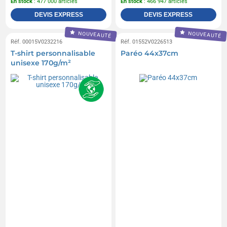
En stock
: 477 000 articles
En stock
: 466 947 articles
DEVIS EXPRESS
DEVIS EXPRESS
NOUVEAUTÉ
NOUVEAUTÉ
Réf. 00015V0232216
Réf. 01552V0226513
T-shirt personnalisable
Paréo 44x37cm
unisexe 170g/m²