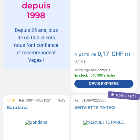
depuis
1998
Depuis 25 ans, plus
de 65.000 clients
nous font confiance
et recommandent
0,17 CHF
A partir de
HT
|
Vegea !
0,18 €
Marquage non compris
En stock
: 340 000 articles
DEVIS EXPRESS
NOUVEAUTÉ
4,7
Réf. 00014V0081327
Sol's
Réf. 01506V0228805
Bandana
SERVIETTE PAREO