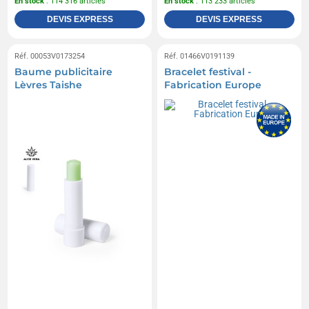
En stock
: 114 316 articles
En stock
: 113 233 articles
DEVIS EXPRESS
DEVIS EXPRESS
Réf. 00053V0173254
Réf. 01466V0191139
Baume publicitaire
Bracelet festival -
Lèvres Taishe
Fabrication Europe