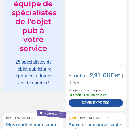
équipe de
spécialistes
de l'objet
pub à
votre
service
25 spécialistes de
l'objet publicitaire
2,91 CHF
répondent à toutes
A partir de
HT
|
3,16 €
vos demandes !
Marquage non compris
En stock
: 120 888 articles
DEVIS EXPRESS
NOUVEAUTÉ
Réf. 01743V0241571
4,0
Réf. 01408V0118125
Pins modèle pour sabot
Bracelet personnalisable