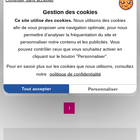
Gestion des cookies
Ce site utilise des cookies.
Nous utilisons des cookies
afin de vous proposer une navigation optimale, pour nous
permettre d’analyser la fréquentation du site et
personnaliser notre contenu et les publicités. Vous
pouvez contrôler ceux que vous souhaitez activer en
cliquant sur le bouton "Personnaliser".
1,22 CHF
2,93 CHF
A partir de
HT
|
A partir de
HT
|
1,32 €
3,19 €
Pour en savoir plus sur les cookies que nous utilisons, consultez
notre
politique de confidentialité
Marquage compris
Marquage non compris
En stock
: 8 414 articles
DEVIS EXPRESS
DEVIS EXPRESS
Tout accepter
Personnaliser
1