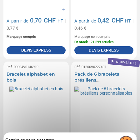
0,70 CHF
0,42 CHF
A partir de
HT
|
A partir de
HT
|
0,77 €
0,46 €
Marquage compris
Marquage non compris
En stock
: 21 699 articles
DEVIS EXPRESS
DEVIS EXPRESS
NOUVEAUTÉ
Réf. 00004V0146919
Réf. 01506V0227407
Bracelet alphabet en
Pack de 6 bracelets
bois
brésiliens
personnalisables
Continuer sans accepter