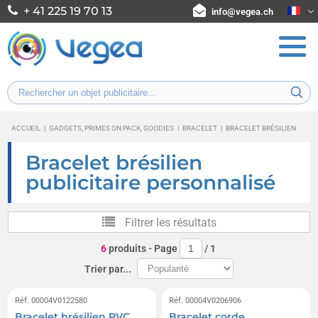
+ 41 225 19 70 13
info@vegea.ch
ACCUEIL
|
GADGETS, PRIMES ON PACK, GOODIES
|
BRACELET
|
BRACELET BRÉSILIEN
Bracelet brésilien
publicitaire personnalisé
Filtrer les résultats
6
produits
- Page
/
1
Trier par...
Réf. 00004V0122580
Réf. 00004V0206906
Bracelet brésilien PVC
Bracelet corde