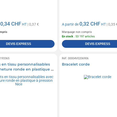
0,34 CHF
0,32 CHF
e
HT
| 0,37 €
A partir de
HT
| 0,35 
mpris
Marquage non compris
En stock
: 53 197 articles
DEVIS EXPRESS
DEVIS EXPRESS
0193365
Réf. 00004V0206906
s en tissu personnalisables
Bracelet corde
meture ronde en plastique à
 Nice