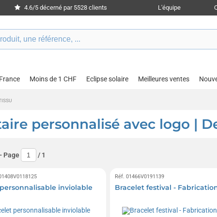
4.6/5 décerné par 5528 clients
L'équipe
 France
Moins de 1 CHF
Eclipse solaire
Meilleures ventes
Nouv
TISSU
taire personnalisé avec logo | D
- Page
/
1
 01408V0118125
Réf. 01466V0191139
 personnalisable inviolable
Bracelet festival - Fabricati