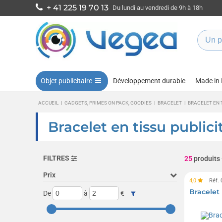
+ 41 225 19 70 13
Du lundi au vendredi de 9h à 18h
Objet publicitaire
Développement durable
Made in
ACCUEIL
|
GADGETS, PRIMES ON PACK, GOODIES
|
BRACELET
|
BRACELET EN 
Bracelet en tissu publici
FILTRES
25
produits
Prix
4,0
Réf.
Bracelet
De
à
€