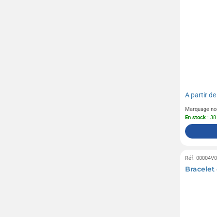
A partir d
Marquage no
En stock
: 38
Réf. 00004V
Bracelet