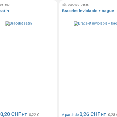
0081800
Réf. 00004V0104885
satin
Bracelet inviolable + bague
0,20 CHF
0,26 CHF
e
HT
| 0,22 €
A partir de
HT
| 0,28 