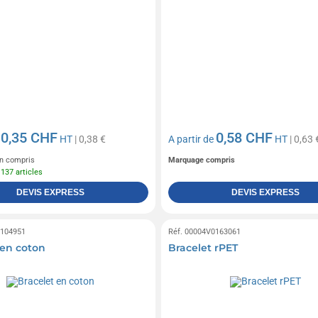
0,35 CHF
0,58 CHF
e
HT
| 0,38 €
A partir de
HT
| 0,63 
n compris
Marquage compris
 137 articles
DEVIS EXPRESS
DEVIS EXPRESS
0104951
Réf. 00004V0163061
 en coton
Bracelet rPET