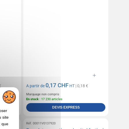
0,17 CHF
€
A partir de
HT
| 0,18 €
Marquage non compris
En stock
: 17 230 articles
DEVIS EXPRESS
oser
 site
Réf. 00011V0137920
x que