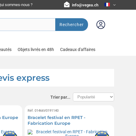
Qui sommes-nous ?
info@vegea.ch
Rechercher
eautés
Objets livrés en 48h
Cadeaux d'affaires
evis express
Trier par...
Réf. 01466V0191140
on Europe
Bracelet festival en RPET -
Fabrication Europe