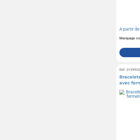
A partir d
Marquage co
Réf. 01399V
Bracelet
avec fer
pression