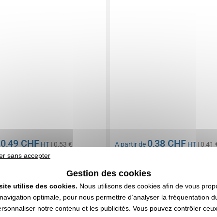
0,49 CHF
0,38 CHF
e
HT
| 0,53 €
A partir de
HT
| 0,41 
er sans accepter
mpris
Marquage compris
Gestion des cookies
DEVIS EXPRESS
DEVIS EXPRESS
site utilise des cookies.
Nous utilisons des cookies afin de vous prop
navigation optimale, pour nous permettre d’analyser la fréquentation du
0163060
Réf. 00004V0206907
ersonnaliser notre contenu et les publicités. Vous pouvez contrôler ceu