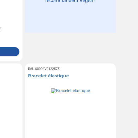
recommandent Vegea !
€
Réf. 00004V0122575
Bracelet élastique