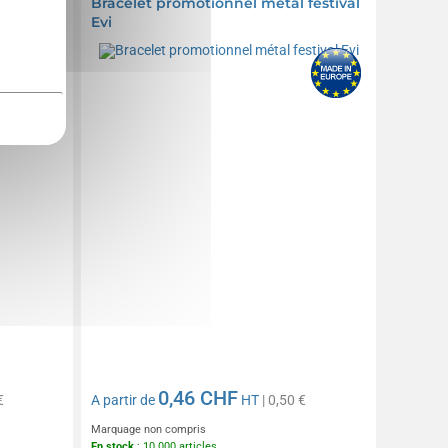
Bracelet promotionnel métal festival
Evi
0,46 CHF
€
A partir de
HT
| 0,50 €
Marquage non compris
En stock
: 10 000 articles