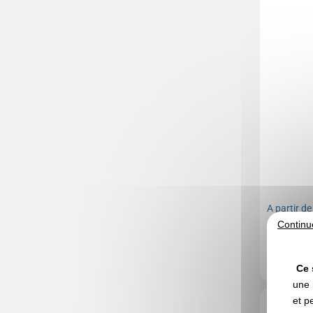
A partir d
Continu
Marquage co
Ce 
une 
Réf. 00004V
et p