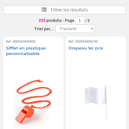
Applaudisseurs ou clap-clap de supporters
Filtrer les résultats
Mains de supporter et mains en mousse
Sifflets
225
produits
- Page
/
2
Bâtons de supporters gonflables, tap-tap, tambours applaudisseurs air
Trier par...
Maquillages de supporter
Coussins de stade
Réf. 00053V0090905
Réf. 00053V0096752
Sifflet en plastique
Drapeau 1er prix
Produits dérivés vélo et cyclisme
personnalisable
Trompettes et cornes de brume
Crécelles
Mégaphones / porte-voix
Gants de supporters