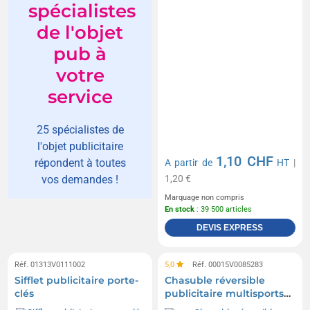
spécialistes
de l'objet
pub à
votre
service
25 spécialistes de
l'objet publicitaire
1,10 CHF
répondent à toutes
A partir de
HT
|
1,20 €
vos demandes !
Marquage non compris
En stock
: 39 500 articles
DEVIS EXPRESS
Réf. 01313V0111002
5,0
Réf. 00015V0085283
Sifflet publicitaire porte-
Chasuble réversible
clés
publicitaire multisports
adulte et enfant