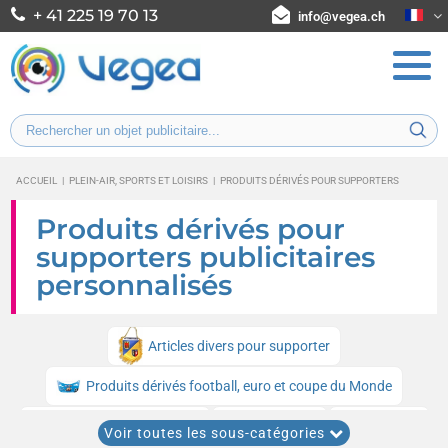
+ 41 225 19 70 13
info@vegea.ch
ACCUEIL
|
PLEIN-AIR, SPORTS ET LOISIRS
|
PRODUITS DÉRIVÉS POUR SUPPORTERS
Produits dérivés pour
supporters publicitaires
personnalisés
Articles divers pour supporter
Produits dérivés football, euro et coupe du Monde
Écharpes de supporter
Chasubles
Fanions
Voir toutes les sous-catégories