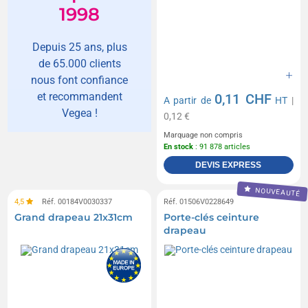
1998
Depuis 25 ans, plus
de 65.000 clients
nous font confiance
et recommandent
0,11 CHF
A partir de
HT
|
Vegea !
0,12 €
Marquage non compris
En stock
: 91 878 articles
DEVIS EXPRESS
NOUVEAUTÉ
4,5
Réf. 00184V0030337
Réf. 01506V0228649
Grand drapeau 21x31cm
Porte-clés ceinture
drapeau