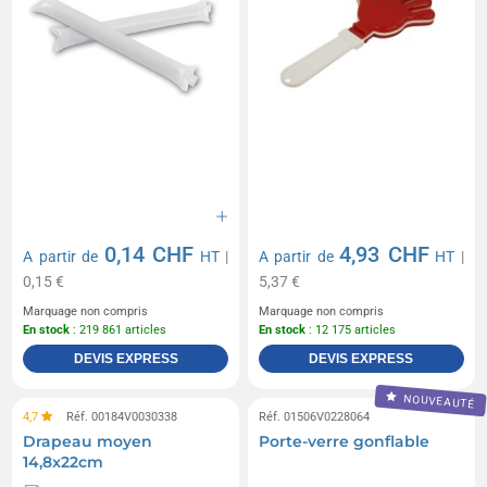
0,14 CHF
4,93 CHF
A partir de
HT
|
A partir de
HT
|
0,15 €
5,37 €
Marquage non compris
Marquage non compris
En stock
: 219 861 articles
En stock
: 12 175 articles
DEVIS EXPRESS
DEVIS EXPRESS
NOUVEAUTÉ
4,7
Réf. 00184V0030338
Réf. 01506V0228064
Drapeau moyen
Porte-verre gonflable
14,8x22cm