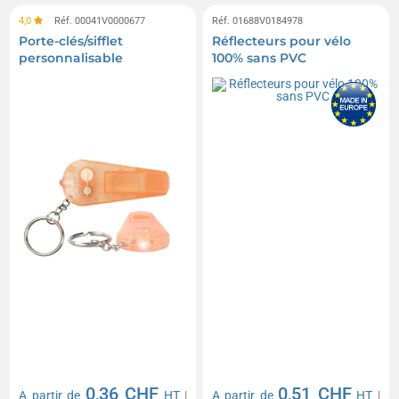
4,0
Réf. 00041V0000677
Réf. 01688V0184978
Porte-clés/sifflet
Réflecteurs pour vélo
personnalisable
100% sans PVC
0,36 CHF
0,51 CHF
A partir de
HT
|
A partir de
HT
|