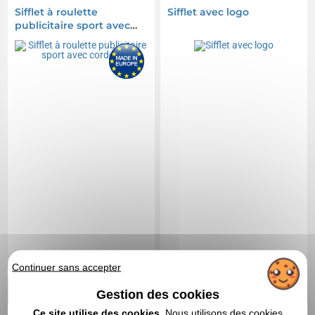
Sifflet à roulette
Sifflet avec logo
publicitaire sport avec
cordelette
Continuer sans accepter
0,53 CHF
0,39 CHF
A partir de
HT
|
A partir de
HT
|
Gestion des cookies
0,58 €
0,43 €
Ce site utilise des cookies.
Nous utilisons des cookies