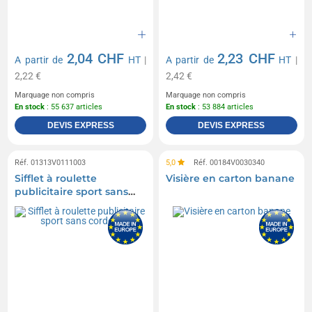
2,04 CHF
2,23 CHF
A partir de
HT
|
A partir de
HT
|
2,22 €
2,42 €
Marquage non compris
Marquage non compris
En stock
: 55 637 articles
En stock
: 53 884 articles
DEVIS EXPRESS
DEVIS EXPRESS
Réf. 01313V0111003
5,0
Réf. 00184V0030340
Sifflet à roulette
Visière en carton banane
publicitaire sport sans
cordelette