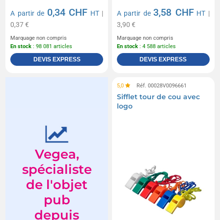
0,34 CHF
3,58 CHF
A partir de
HT
|
A partir de
HT
|
0,37 €
3,90 €
Marquage non compris
Marquage non compris
En stock
: 98 081 articles
En stock
: 4 588 articles
DEVIS EXPRESS
DEVIS EXPRESS
5,0
Réf. 00028V0096661
Sifflet tour de cou avec
logo
Vegea,
spécialiste
de l'objet
pub
depuis