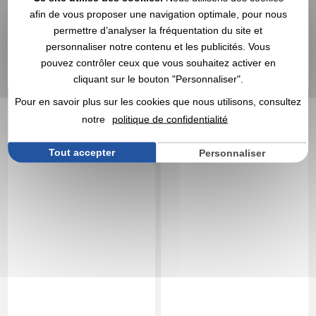
Marquage non compris
Marquage non compris
afin de vous proposer une navigation optimale, pour nous
En stock
: 59 510 articles
En stock
: 55 978 articles
permettre d’analyser la fréquentation du site et
DEVIS EXPRESS
DEVIS EXPRESS
personnaliser notre contenu et les publicités. Vous
pouvez contrôler ceux que vous souhaitez activer en
cliquant sur le bouton "Personnaliser".
Réf. 00014V0025788
Sol's
Réf. 00015V0085284
Chasuble de sport
Chasuble en filet
Pour en savoir plus sur les cookies que nous utilisons, consultez
personnalisé Anfield
publicitaire léger
notre
politique de confidentialité
multisports adulte et
enfant
Tout accepter
Personnaliser