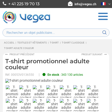
+ 41 225 19 70 13
info@vegea.ch
ACCUEIL
|
TEXTILES ET VÊTEMENTS
|
T-SHIRT
|
T-SHIRT CLASSIQUE
|
T-SHIRT ADULTE COULEUR
PRODUIT PRÉCÉDENT
PRODUIT SUIVANT
T-shirt promotionnel adulte
couleur
Réf.
00053V0136550
En stock
: 343 130 articles