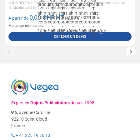
SOL'S REGENT, T-SHIRT UNISEXE COL ROND, 100% coton semi-peigné
Ringspun Jersey 150, Bande de propreté au...
0,00
CHF HT
A partir de
| 2,07 €
Marquage non compris
OBTENIR UN DEVIS
Expert en
Objets Publicitaires
depuis 1998
5, avenue Caroline
92210 Saint-Cloud
France
+ 41 225 19 70 13