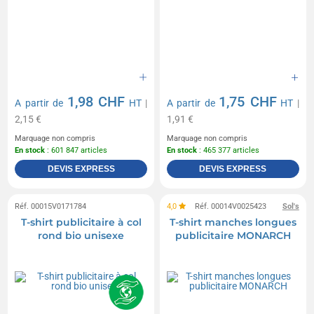
1,98 CHF
1,75 CHF
A partir de
HT
|
A partir de
HT
|
2,15 €
1,91 €
Marquage non compris
Marquage non compris
En stock
: 601 847 articles
En stock
: 465 377 articles
DEVIS EXPRESS
DEVIS EXPRESS
Réf. 00015V0171784
4,0
Réf. 00014V0025423
Sol's
T-shirt publicitaire à col
T-shirt manches longues
rond bio unisexe
publicitaire MONARCH