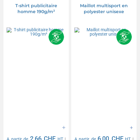
T-shirt publicitaire
Maillot multisport en
homme 190g/m²
polyester unisexe
2,66 CHF
6,00 CHF
A partir de
HT
|
A partir de
HT
|