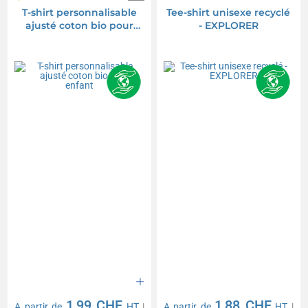
T-shirt personnalisable
Tee-shirt unisexe recyclé
ajusté coton bio pour
- EXPLORER
enfant
1,99 CHF
1,88 CHF
A partir de
HT
|
A partir de
HT
|