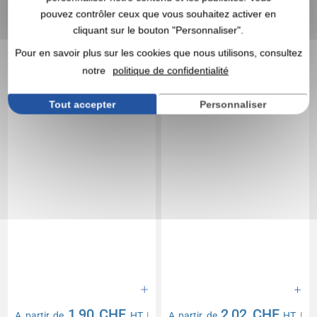
T-shirt personnalisable
T-shirt sport
pouvez contrôler ceux que vous souhaitez activer en
100% coton - 150g/m²
promotionnel homme
cliquant sur le bouton "Personnaliser".
Mercury
Pour en savoir plus sur les cookies que nous utilisons, consultez
notre
politique de confidentialité
Tout accepter
Personnaliser
1,90 CHF
2,02 CHF
A partir de
HT
|
A partir de
HT
|