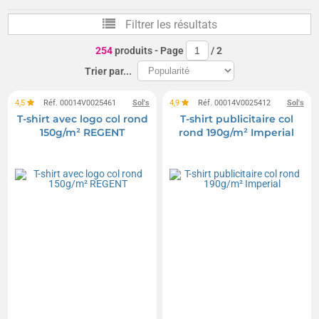
T-shirts col V
T-shirts femme
Filtrer les résultats
T-shirts et bodys bébé
Débardeurs
254
produits
- Page
/
2
T-shirts compactés
T-shirts manches longues
Trier par...
4,5
Réf. 00014V0025461
Sol's
4,9
Réf. 00014V0025412
Sol's
T-shirt avec logo col rond
T-shirt publicitaire col
150g/m² REGENT
rond 190g/m² Imperial