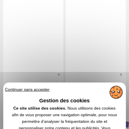
2,03 CHF
1,76 CHF
A partir de
HT
|
A partir de
HT
|
Continuer sans accepter
2,21 €
1,91 €
Gestion des cookies
Marquage non compris
Marquage non compris
En stock
: 312 903 articles
En stock
: 310 756 articles
Ce site utilise des cookies.
Nous utilisons des cookies
DEVIS EXPRESS
DEVIS EXPRESS
afin de vous proposer une navigation optimale, pour nous
permettre d’analyser la fréquentation du site et
NOUVEAUTÉ
personnaliser notre contenu et les publicités. Vous
4,7
Réf. 00010V0148365
Réf. 00015V0232220