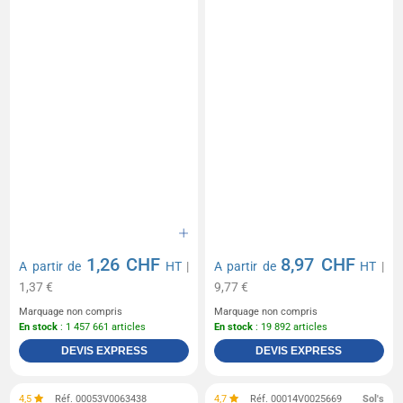
1,26 CHF
8,97 CHF
A partir de
HT
|
A partir de
HT
|
1,37 €
9,77 €
Marquage non compris
Marquage non compris
En stock
: 1 457 661 articles
En stock
: 19 892 articles
DEVIS EXPRESS
DEVIS EXPRESS
4,5
Réf. 00053V0063438
4,7
Réf. 00014V0025669
Sol's