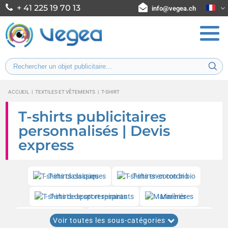
+ 41 225 19 70 13
info@vegea.ch
ACCUEIL
|
TEXTILES ET VÊTEMENTS
|
T-SHIRT
T-shirts publicitaires
personnalisés | Devis
express
T-shirts classiques
T-shirts en coton bio
T-shirts de sport respirants
Marinières
T-shirts enfant
T-shirts professionnels de travail
Voir toutes les sous-catégories