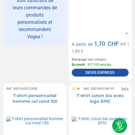
sont satisfaits de
leurs commandes de
produits
personnalisés et
recommandent
Vegea !
1,70 CHF
A partir de
HT
|
1,85 €
Marquage non compris
En stock
: 317 510 articles
DEVIS EXPRESS
Réf. 00016V0212458
3,0
Réf. 00014V0146141
Sol's
T-shirt personnalisé
T-shirt coton bio avec
homme col rond 150
logo EPIC