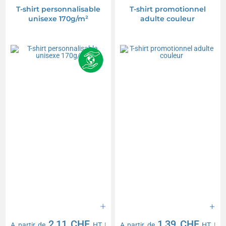
T-shirt personnalisable
T-shirt promotionnel
unisexe 170g/m²
adulte couleur
2,11 CHF
1,39 CHF
A partir de
HT
|
A partir de
HT
|