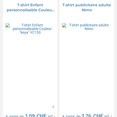
T-shirt Enfant
T-shirt publicitaire adulte
personnalisable Couleur
Nimo
"keya" YC150
1,09 CHF
2,76 CHF
A partir de
HT
|
A partir de
HT
|