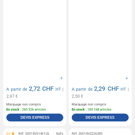
2,72 CHF
2,29 CHF
A partir de
HT
|
A partir de
HT
|
2,97 €
2,50 €
Marquage non compris
Marquage non compris
En stock
: 260 326 articles
En stock
: 183 168 articles
DEVIS EXPRESS
DEVIS EXPRESS
5,0
Réf. 00014V0146126
Sol's
Réf. 00014V0226385