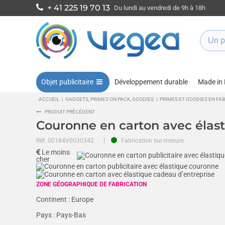
+ 41 225 19 70 13
Du lundi au vendredi de 9h à 18h
Objet publicitaire
Développement durable
Made in
ACCUEIL
|
GADGETS, PRIMES ON PACK, GOODIES
|
PRIMES ET GOODIES EN FA
PRODUIT PRÉCÉDENT
Couronne en carton avec élas
Réf.
00184V0030342
Fabrication sur-mesure
Le moins
cher
ZONE GÉOGRAPHIQUE DE FABRICATION
Continent :
Europe
Pays :
Pays-Bas