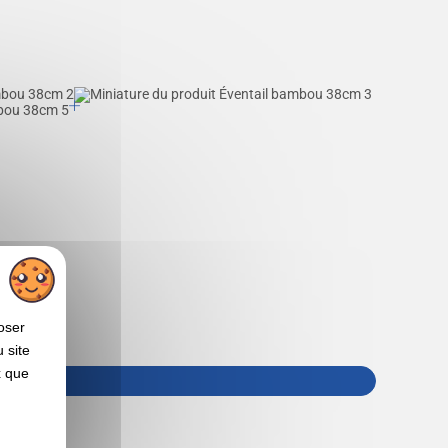
oser
 site
x que