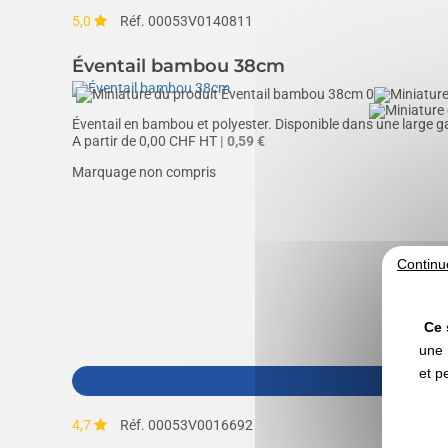
5,0
Réf. 00053V0140811
Éventail bambou 38cm
Éventail en bambou et polyester. Disponible dans une large g
A partir de
0,00
CHF HT
| 0,59 €
Marquage non compris
Continu
Ce 
une 
et p
4,7
Réf. 00053V0016692