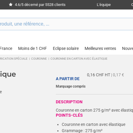
4.6/5 décerné par 5528 clients
L'équipe
 France
Moins de 1 CHF
Eclipse solaire
Meilleures ventes
Nouv
BRICATION SPÉCIALE
|
COURONNE
|
COURONNE EN CARTON AVEC ÉLASTIQUE
tique
0,16
CHF HT
| 0,17 €
A PARTIR DE
Marquage compris
DESCRIPTION
Couronne en carton 275 g/m² avec élastiqu
POINTS-CLÉS
Couronne en carton avec élastique
Grammage : 275 g/m²