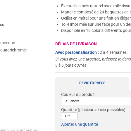
Éventail en bois naturel avec toile tissu
Manche composé de 24 baguettes en b
Oeillet en métal pour une finition éléga
Toile imprimée sur une face pour un de
ssu
Disponible en 18 coloris différents pou
umérique
DÉLAIS DE LIVRAISON
u quadrichromie
Avec personnalisation :
2 à 4 semaines
Si vous avez une urgence, précisez-le dan
3 à 5 jours ouvrés
DEVIS EXPRESS
Couleur du produit :
Quantité
(plusieurs choix possibles) :
Ajouter une quantité
tion. Ils sont publiés