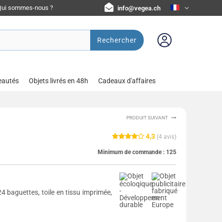
Qui sommes-nous ?
info@vegea.ch
Rechercher
eautés
Objets livrés en 48h
Cadeaux d'affaires
PRODUIT SUIVANT
4,3
(
4
avis)
Minimum de commande :
125
4 baguettes, toile en tissu imprimée,