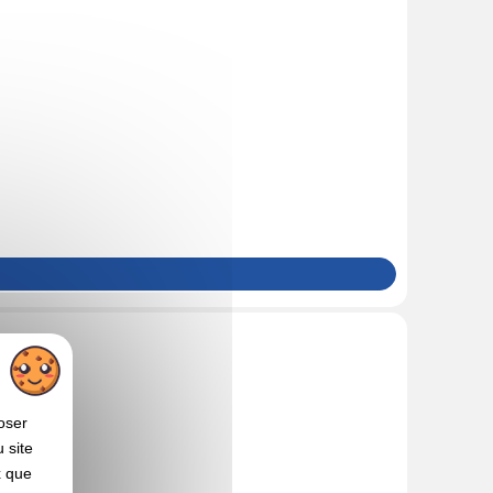
oser
 site
x que