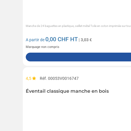
Manche de 24 baguettes en plastique, oeillet métal Toile en coton imprimée sur tout
0,00
CHF HT
A partir de
| 3,03 €
Marquage non compris
4,5
Réf. 00053V0016747
Éventail classique manche en bois