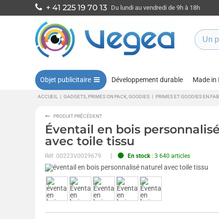
+ 41 225 19 70 13
Du lundi au vendredi de 9h à 18h
Objet publicitaire
Développement durable
Made in
ACCUEIL
|
GADGETS, PRIMES ON PACK, GOODIES
|
PRIMES ET GOODIES EN FA
PRODUIT PRÉCÉDENT
Éventail en bois personnalisé
avec toile tissu
Réf.
00223V0029679
En stock
: 3 640 articles