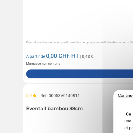
Éventail avec baguettes en plastique et tissu en polyester de différentes couleurs. P
0,00
CHF HT
A partir de
| 0,43 €
Marquage non compris
Continu
5,0
Réf. 00053V0140811
Éventail bambou 38cm
Ce 
une 
et p