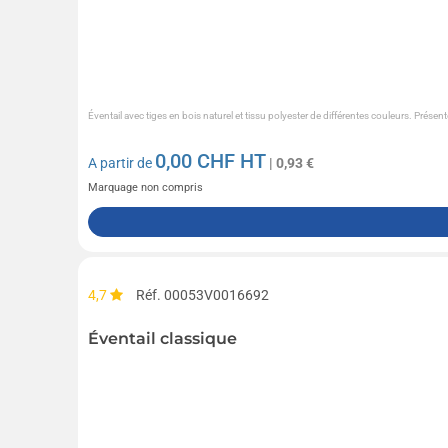
Éventail avec tiges en bois naturel et tissu polyester de différentes couleurs. Présent
0,00
CHF HT
A partir de
| 0,93 €
Marquage non compris
4,7
Réf. 00053V0016692
Éventail classique