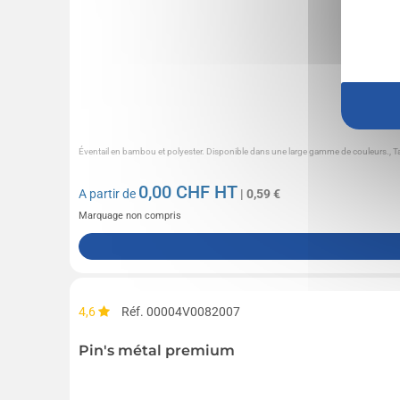
Éventail en bambou et polyester. Disponible dans une large gamme de couleurs., Ta
0,00
CHF HT
A partir de
| 0,59 €
Marquage non compris
4,6
Réf. 00004V0082007
Pin's métal premium