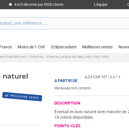
4.6/5 décerné par 5528 clients
L'équipe
 France
Moins de 1 CHF
Eclipse solaire
Meilleures ventes
Nouv
BRICATION SPÉCIALE
|
ÉVENTAIL
|
ÉVENTAIL EN BOIS NATUREL AVEC TOILE TISSU
 naturel
4,23
CHF HT
| 4,61 €
A PARTIR DE
Marquage non compris
MEILLEURE VENTE
DESCRIPTION
Éventail en bois naturel avec manche de 2
18 coloris disponibles.
POINTS-CLÉS