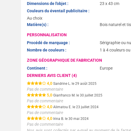
Dimensions de l'objet :
23 x 43 cm
Couleurs du éventail publicitaire :
Au choix
Matière(s) :
Bois naturel et ti
PERSONNALISATION
Procédé de marquage :
Sérigraphie ou n
Nombre de couleurs :
1 à 4 couleurs o
ZONE GÉOGRAPHIQUE DE FABRICATION
Continent :
Europe
DERNIERS AVIS CLIENT (4)
4,0
Sandrine L. le 29 août 2025
Pas de commentaire
5,0
Gianfranco M. le 30 juillet 2025
Pas de commentaire
4,0
Alimatou E. le 23 juillet 2024
Pas de commentaire
4,0
Irina B. le 30 mai 2024
Pas de commentaire
Nos avis sont collectés par e-mail au moment de la factura