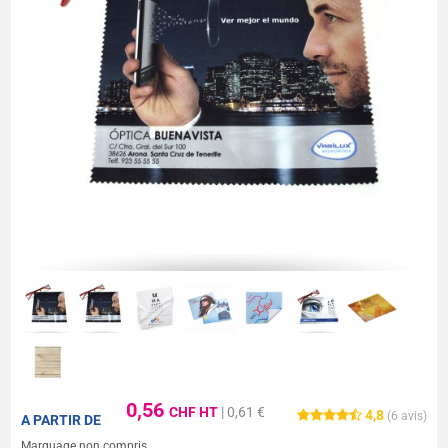
0,56
CHF HT
| 0,61 €
4,8
(
6
avis)
A PARTIR DE
Marquage non compris