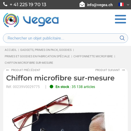
+ 41 225 19 70 13
info@vegea.ch
ACCUEIL
|
GADGETS, PRIMES ON PACK, GOODIES
|
PRIMES ET GOODIES EN FABRICATION SPÉCIALE
|
CHIFFONNETTE MICROFIBRE
|
CHIFFON MICROFIBRE SUR-MESURE
PRODUIT PRÉCÉDENT
PRODUIT SUIVANT
Chiffon microfibre sur-mesure
Réf.
00239V0029775
En stock
: 35 138 articles