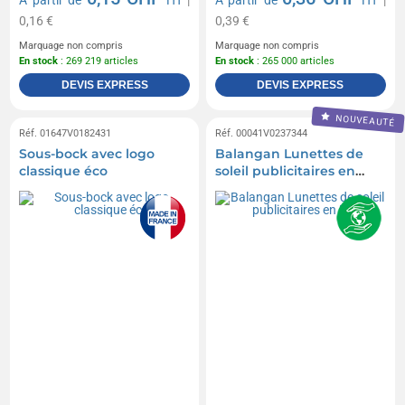
A partir de
HT
|
A partir de
HT
|
0,16 €
0,39 €
Marquage non compris
Marquage non compris
En stock
: 269 219 articles
En stock
: 265 000 articles
DEVIS EXPRESS
DEVIS EXPRESS
NOUVEAUTÉ
Réf. 01647V0182431
Réf. 00041V0237344
Sous-bock avec logo
Balangan Lunettes de
classique éco
soleil publicitaires en
RPP