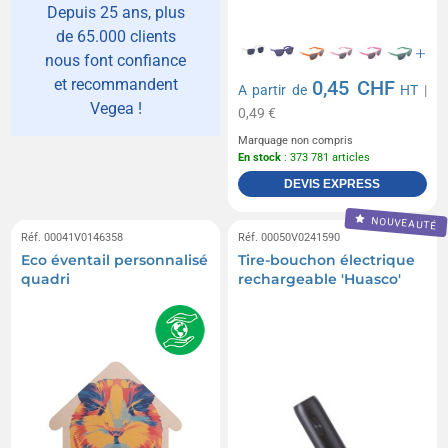
Depuis 25 ans, plus
de 65.000 clients
nous font confiance
et recommandent
0,45 CHF
A partir de
HT
|
Vegea !
0,49 €
Marquage non compris
En stock
: 373 781 articles
DEVIS EXPRESS
NOUVEAUTÉ
Réf. 00041V0146358
Réf. 00050V0241590
Eco éventail personnalisé
Tire-bouchon électrique
quadri
rechargeable 'Huasco'