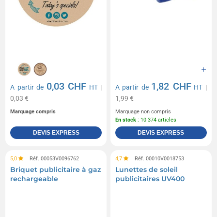
0,03 CHF
1,82 CHF
A partir de
HT
|
A partir de
HT
|
0,03 €
1,99 €
Marquage compris
Marquage non compris
En stock
: 10 374 articles
DEVIS EXPRESS
DEVIS EXPRESS
5,0
Réf. 00053V0096762
4,7
Réf. 00010V0018753
Briquet publicitaire à gaz
Lunettes de soleil
rechargeable
publicitaires UV400