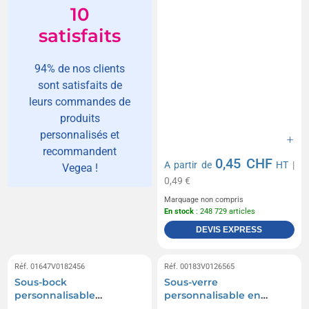
10
satisfaits
94% de nos clients
sont satisfaits de
leurs commandes de
produits
personnalisés et
recommandent
0,45 CHF
A partir de
HT
|
Vegea !
0,49 €
Marquage non compris
En stock
: 248 729 articles
DEVIS EXPRESS
Réf. 01647V0182456
Réf. 00183V0126565
Sous-bock
Sous-verre
personnalisable
personnalisable en
classique express
papier gaufré