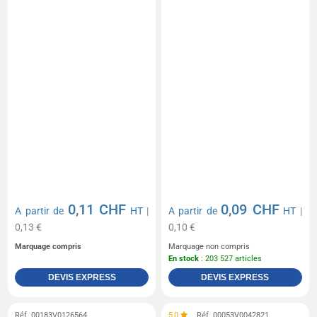
0,11 CHF
0,09 CHF
A partir de
HT
|
A partir de
HT
|
0,13 €
0,10 €
Marquage compris
Marquage non compris
En stock
: 203 527 articles
DEVIS EXPRESS
DEVIS EXPRESS
Réf. 00183V0126564
5,0
Réf. 00053V0042821