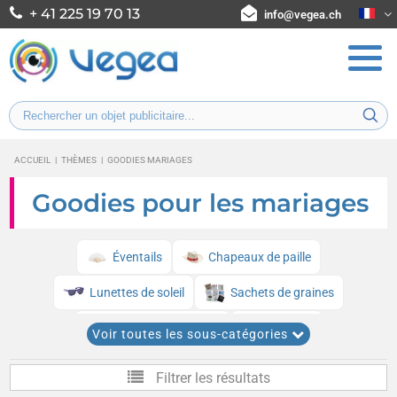
+ 41 225 19 70 13
info@vegea.ch
ACCUEIL
|
THÈMES
|
GOODIES MARIAGES
Goodies pour les mariages
Éventails
Chapeaux de paille
Lunettes de soleil
Sachets de graines
Magnets et aimants
Briquets
Voir toutes les sous-catégories
Tire-bouchons et sommeliers
Boîtes clic-clac
Filtrer les résultats