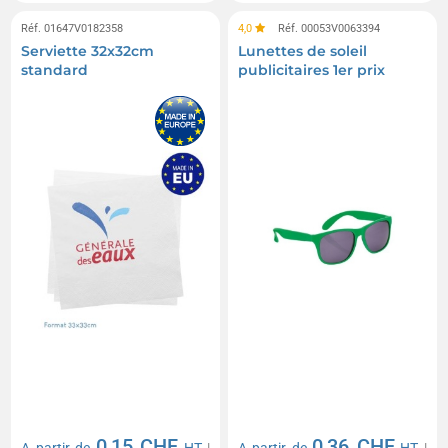
Réf. 01647V0182358
4,0
Réf. 00053V0063394
Serviette 32x32cm
Lunettes de soleil
standard
publicitaires 1er prix
0,15 CHF
0,36 CHF