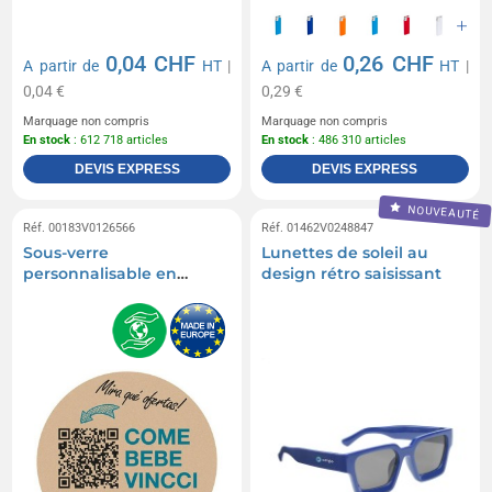
0,04 CHF
0,26 CHF
A partir de
HT
|
A partir de
HT
|
0,04 €
0,29 €
Marquage non compris
Marquage non compris
En stock
: 612 718 articles
En stock
: 486 310 articles
DEVIS EXPRESS
DEVIS EXPRESS
NOUVEAUTÉ
Réf. 00183V0126566
Réf. 01462V0248847
Sous-verre
Lunettes de soleil au
personnalisable en
design rétro saisissant
carton recyclé