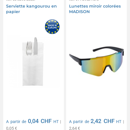
Serviette kangourou en
Lunettes miroir colorées
papier
MADISON
0,04 CHF
2,42 CHF
A partir de
HT
|
A partir de
HT
|
0,05 €
2,64 €