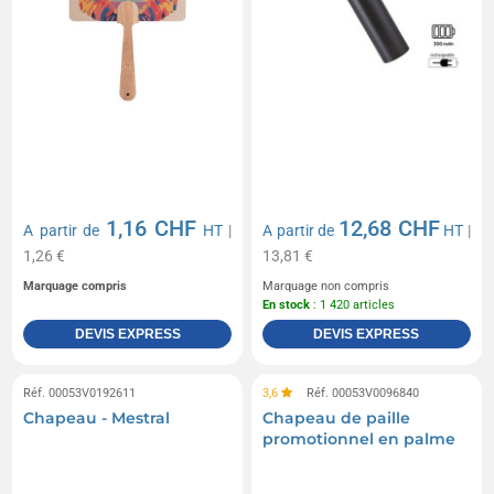
1,16 CHF
12,68 CHF
A partir de
HT
|
A partir de
HT
|
1,26 €
13,81 €
Marquage compris
Marquage non compris
En stock
: 1 420 articles
DEVIS EXPRESS
DEVIS EXPRESS
Réf. 00053V0192611
3,6
Réf. 00053V0096840
Chapeau - Mestral
Chapeau de paille
promotionnel en palme