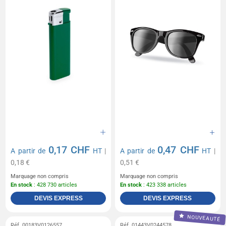
0,17 CHF
0,47 CHF
A partir de
HT
|
A partir de
HT
|
0,18 €
0,51 €
Marquage non compris
Marquage non compris
En stock
: 428 730 articles
En stock
: 423 338 articles
DEVIS EXPRESS
DEVIS EXPRESS
NOUVEAUTÉ
Réf. 00183V0126557
Réf. 01443V0244578