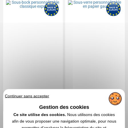
Continuer sans accepter
0,14 CHF
0,06 CHF
A partir de
HT
|
A partir de
HT
|
Gestion des cookies
0,15 €
0,06 €
Ce site utilise des cookies.
Nous utilisons des cookies
Marquage compris
Marquage compris
afin de vous proposer une navigation optimale, pour nous
permettre d’analyser la fréquentation du site et