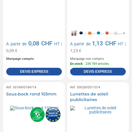
0,08 CHF
1,13 CHF
A partir de
HT
|
A partir de
HT
|
0,09 €
1,23 €
Marquage compris
Marquage non compris
En stock
: 234 769 articles
DEVIS EXPRESS
DEVIS EXPRESS
Réf. 00184V0184714
Réf. 00028V0011074
Sous-bock rond 103mm
Lunettes de soleil
publicitaires