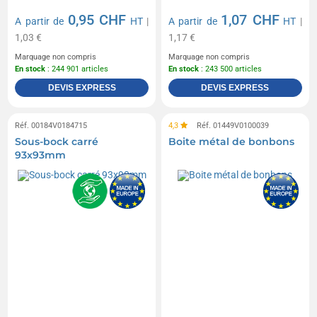
0,95 CHF
1,07 CHF
A partir de
HT
|
A partir de
HT
|
1,03 €
1,17 €
Marquage non compris
Marquage non compris
En stock
: 244 901 articles
En stock
: 243 500 articles
DEVIS EXPRESS
DEVIS EXPRESS
Réf. 00184V0184715
4,3
Réf. 01449V0100039
Sous-bock carré
Boite métal de bonbons
93x93mm