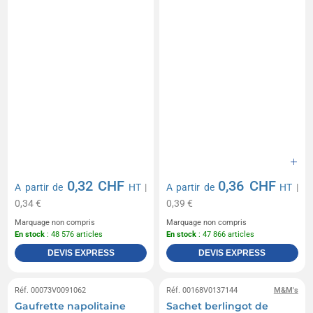
0,32 CHF
0,36 CHF
A partir de
HT
|
A partir de
HT
|
0,34 €
0,39 €
Marquage non compris
Marquage non compris
En stock
: 48 576 articles
En stock
: 47 866 articles
DEVIS EXPRESS
DEVIS EXPRESS
Réf. 00073V0091062
Réf. 00168V0137144
M&M's
Gaufrette napolitaine
Sachet berlingot de