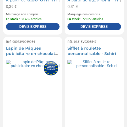
A partir de
HT
|
A partir de
HT
|
0,39 €
0,31 €
Marquage non compris
Marquage non compris
En stock
: 88 466 articles
En stock
: 72 027 articles
DEVIS EXPRESS
DEVIS EXPRESS
Réf. 00073V0069954
Réf. 01313V0205547
Lapin de Pâques
Sifflet à roulette
publicitaire en chocolat
personnalisable - Schiri
Mini