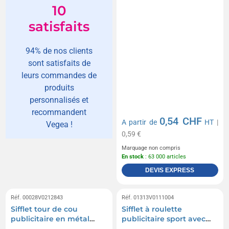
10
satisfaits
94% de nos clients
sont satisfaits de
leurs commandes de
produits
personnalisés et
recommandent
0,54 CHF
A partir de
HT
|
Vegea !
0,59 €
Marquage non compris
En stock
: 63 000 articles
DEVIS EXPRESS
Réf. 00028V0212843
Réf. 01313V0111004
Sifflet tour de cou
Sifflet à roulette
publicitaire en métal
publicitaire sport avec
Rebecca
cordelette