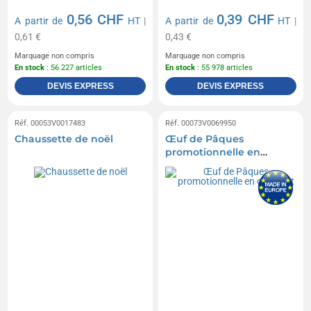
0,56 CHF
0,39 CHF
A partir de
HT
|
A partir de
HT
|
0,61 €
0,43 €
Marquage non compris
Marquage non compris
En stock
: 56 227 articles
En stock
: 55 978 articles
DEVIS EXPRESS
DEVIS EXPRESS
Réf. 00053V0017483
Réf. 00073V0069950
Chaussette de noël
Œuf de Pâques
promotionnelle en
chocolat