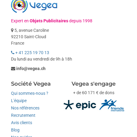
Expert en
Objets Publicitaires
depuis 1998
5, avenue Caroline
92210 Saint-Cloud
France
+ 41 225 19 70 13
Du lundi au vendredi de 9h à 18h
info@vegea.ch
Société Vegea
Vegea s'engage
+ de 60 171 € de dons
Qui sommes-nous ?
L'équipe
Nos références
Recrutement
Avis clients
Blog