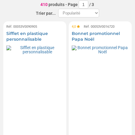
Trompettes et cornes de brume
410
produits
- Page
/
3
Bottes de Noël et chaussettes de Noël
Perruques
Trier par...
Guirlandes de Noël
Réf. 00053V0090905
4,0
Réf. 00053V0016720
Sifflet en plastique
Bonnet promotionnel
personnalisable
Papa Noël