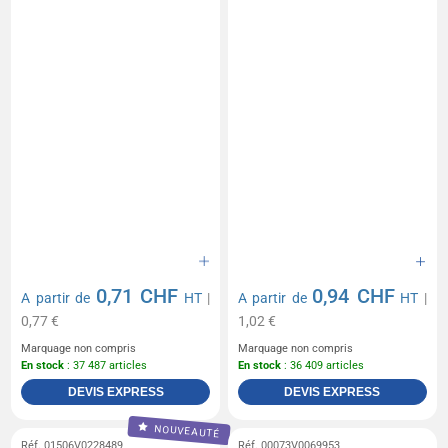
0,71 CHF
0,94 CHF
A partir de
HT
|
A partir de
HT
|
0,77 €
1,02 €
Marquage non compris
Marquage non compris
En stock
: 37 487 articles
En stock
: 36 409 articles
DEVIS EXPRESS
DEVIS EXPRESS
NOUVEAUTÉ
Réf. 01506V0228489
Réf. 00073V0069953