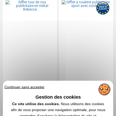
Continuer sans accepter
0,39 CHF
0,53 CHF
A partir de
HT
|
A partir de
HT
|
Gestion des cookies
0,42 €
0,58 €
Ce site utilise des cookies.
Nous utilisons des cookies
Marquage non compris
Marquage non compris
afin de vous proposer une navigation optimale, pour nous
En stock
: 59 701 articles
En stock
: 59 510 articles
permettre d’analyser la fréquentation du site et