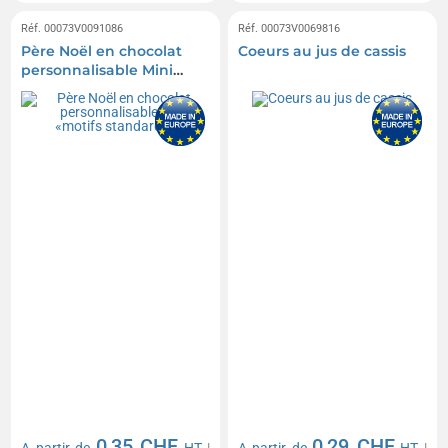
Réf. 00073V0091086
Réf. 00073V0069816
Père Noël en chocolat
Coeurs au jus de cassis
personnalisable Mini
«motifs standards»
0,35 CHF
0,29 CHF