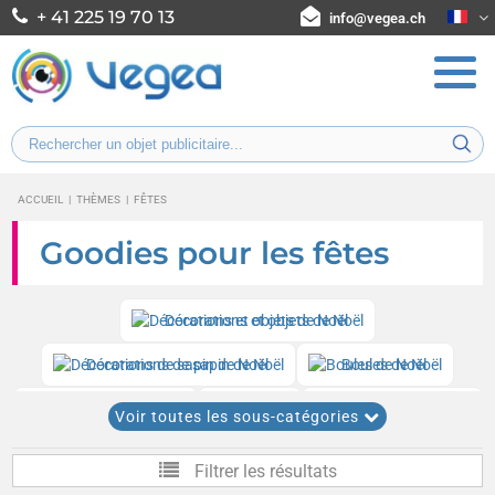
+ 41 225 19 70 13
info@vegea.ch
ACCUEIL
|
THÈMES
|
FÊTES
Goodies pour les fêtes
Décorations et objets de Noël
Décorations de sapin de Noël
Boules de Noël
Chapeaux de fêtes
Sifflets
Chapeaux de Noël
Voir toutes les sous-catégories
Saint-Valentin
Bonnets de père-noël
Pâques
Filtrer les résultats