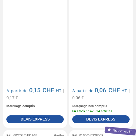
0,15 CHF
0,06 CHF
A partir de
HT
|
A partir de
HT
|
0,17 €
0,06 €
Marquage compris
Marquage non compris
En stock
: 142 514 articles
DEVIS EXPRESS
DEVIS EXPRESS
NOUVEAUTÉ
Réf. 00279V0191653
Haribo
Réf. 01506V0228007