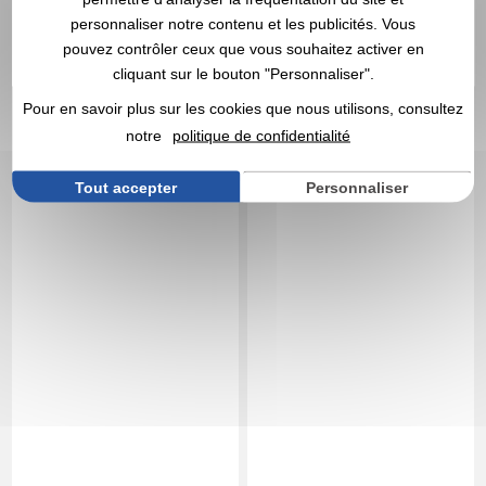
DEVIS EXPRESS
DEVIS EXPRESS
personnaliser notre contenu et les publicités. Vous
pouvez contrôler ceux que vous souhaitez activer en
Réf. 00073V0069952
Réf. 01545V0184311
cliquant sur le bouton "Personnaliser".
Demi-œuf en chocolat
Sifflet avec logo
publicitaire
Pour en savoir plus sur les cookies que nous utilisons, consultez
notre
politique de confidentialité
Tout accepter
Personnaliser