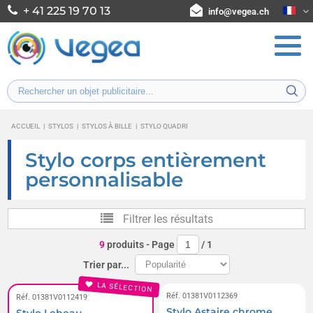
+ 41 225 19 70 13
info@vegea.ch
ACCUEIL
|
STYLOS
|
STYLOS À BILLE
|
STYLO QUADRI
Stylo corps entièrement
personnalisable
Filtrer les résultats
9
produits
- Page
/
1
Trier par...
LA SÉLECTION
Réf. 01381V0112369
Réf. 01381V0112419
Stylo Astaire chrome