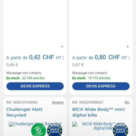
0,42 CHF
0,80 CHF
A partir de
HT
|
A partir de
HT
|
0,46 €
0,87 €
Marquage non compris
Marquage non compris
En stock
: 22 760 articles
En stock
: 19 715 articles
DEVIS EXPRESS
DEVIS EXPRESS
Réf. 00021V0163050
Senator
Réf. 00022V0038327
Bic
Challenger Matt
BIC® Wide Body™ mini
Recycled
digital bille