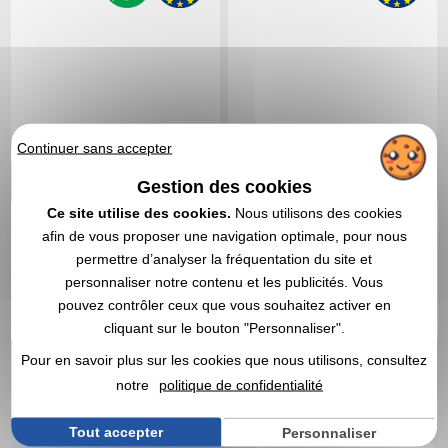
Continuer sans accepter
Gestion des cookies
Ce site utilise des cookies.
Nous utilisons des cookies
afin de vous proposer une navigation optimale, pour nous
permettre d’analyser la fréquentation du site et
personnaliser notre contenu et les publicités. Vous
0,92 CHF
0,80 CHF
pouvez contrôler ceux que vous souhaitez activer en
A partir de
HT
|
A partir de
HT
|
cliquant sur le bouton "Personnaliser".
1,00 €
0,87 €
Pour en savoir plus sur les cookies que nous utilisons, consultez
Marquage non compris
Marquage compris
En stock
: 17 239 articles
notre
politique de confidentialité
DEVIS EXPRESS
DEVIS EXPRESS
Tout accepter
Personnaliser