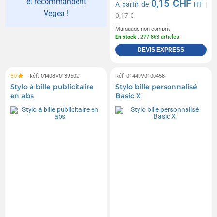
et recommandent
0,15 CHF
A partir de
HT
|
Vegea !
0,17 €
Marquage non compris
En stock
: 277 863 articles
DEVIS EXPRESS
5,0
Réf. 01408V0139502
Réf. 01449V0100458
Stylo à bille publicitaire
Stylo bille personnalisé
en abs
Basic X