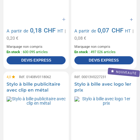
0,18 CHF
0,07 CHF
A partir de
HT
|
A partir de
HT
|
0,20 €
0,08 €
Marquage non compris
Marquage non compris
En stock
: 600 095 articles
En stock
: 497 026 articles
DEVIS EXPRESS
DEVIS EXPRESS
NOUVEAUTÉ
4,0
Réf. 01408V0118062
Réf. 00013V0227231
Stylo à bille publicitaire
Stylo à bille avec logo 1er
avec clip en métal
prix