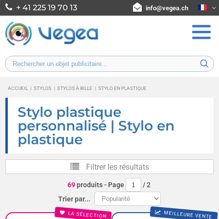
+ 41 225 19 70 13
info@vegea.ch
ACCUEIL
|
STYLOS
|
STYLOS À BILLE
|
STYLO EN PLASTIQUE
Stylo plastique
personnalisé | Stylo en
plastique
Filtrer les résultats
69
produits
- Page
/
2
Trier par...
MEILLEURE VENTE
LA SÉLECTION