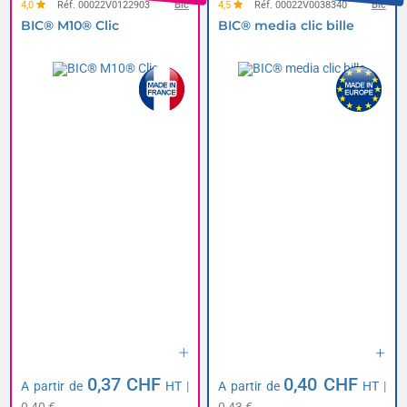
4,0
Réf. 00022V0122903
Bic
4,5
Réf. 00022V0038340
Bic
BIC® M10® Clic
BIC® media clic bille
0,37 CHF
0,40 CHF
A partir de
HT
|
A partir de
HT
|