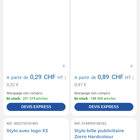
0,29 CHF
0,89 CHF
A partir de
HT
|
A partir de
HT
|
0,32 €
0,97 €
Marquage non compris
Marquage non compris
En stock
: 201 574 articles
En stock
: 188 504 articles
DEVIS EXPRESS
DEVIS EXPRESS
Réf. 00027V0101801
Réf. 01449V0100182
Stylo avec logo X3
Stylo bille publicitaire
Zorro Hardcolour