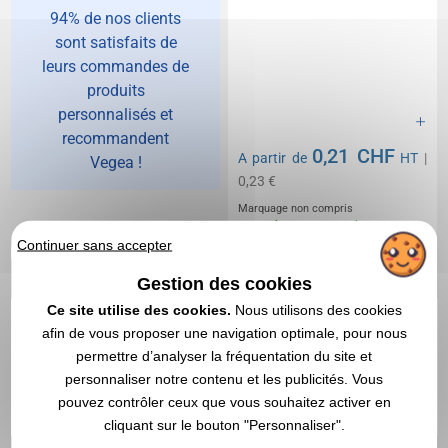
94% de nos clients
sont satisfaits de
leurs commandes de
produits
personnalisés et
recommandent
0,21 CHF
A partir de
HT
|
Vegea !
0,23 €
Marquage non compris
En stock
: 133 162 articles
Continuer sans accepter
DEVIS EXPRESS
Gestion des cookies
Réf. 01449V0146688
Réf. 01449V0119297
Ce site utilise des cookies.
Nous utilisons des cookies
Stylo-bille personnalisé
Stylo personnalisable
afin de vous proposer une navigation optimale, pour nous
avec pointe en métal
Apollo Hardcolour
permettre d’analyser la fréquentation du site et
personnaliser notre contenu et les publicités. Vous
pouvez contrôler ceux que vous souhaitez activer en
cliquant sur le bouton "Personnaliser".