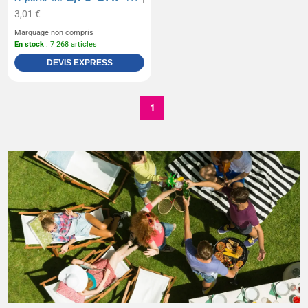
3,01 €
Marquage non compris
En stock
: 7 268 articles
DEVIS EXPRESS
1