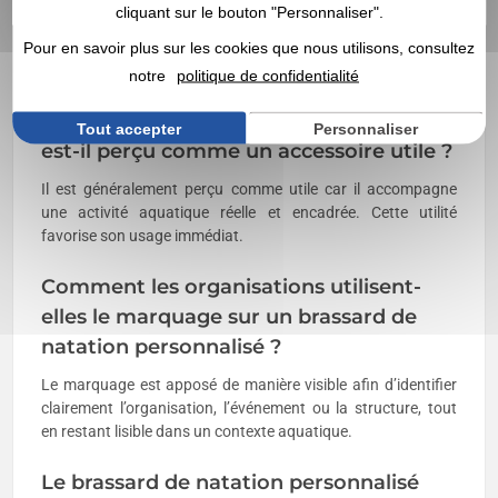
cliquant sur le bouton "Personnaliser".
Oui, la brassière piscine publicitaire se prête très bien à une
diffusion en volume dans le cadre d’un achat en gros,
Pour en savoir plus sur les cookies que nous utilisons, consultez
notamment pour des structures accueillant du public.
notre
politique de confidentialité
Le brassard de natation personnalisé
Tout accepter
Personnaliser
est-il perçu comme un accessoire utile ?
Il est généralement perçu comme utile car il accompagne
une activité aquatique réelle et encadrée. Cette utilité
favorise son usage immédiat.
Comment les organisations utilisent-
elles le marquage sur un brassard de
natation personnalisé ?
Le marquage est apposé de manière visible afin d’identifier
clairement l’organisation, l’événement ou la structure, tout
en restant lisible dans un contexte aquatique.
Le brassard de natation personnalisé