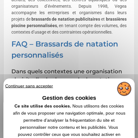
organisateurs d’événements. Depuis 1998, Vegea
accompagne les entreprises et organismes dans leurs
projets de
brassards de natation publicitaires
et
brassières
piscine personnalisées
, en tenant compte des volumes, des
contextes d’usage et des contraintes opérationnelles.
FAQ – Brassards de natation
personnalisés
Dans quels contextes une organisation
choisit-elle des brassards de natation
Continuer sans accepter
personnalisés ?
Gestion des cookies
Les brassards de natation personnalisés sont choisis pour
des piscines, centres de loisirs, clubs ou animations estivales
Ce site utilise des cookies.
Nous utilisons des cookies
nécessitant un équipement aquatique identifiable.
afin de vous proposer une navigation optimale, pour nous
permettre d’analyser la fréquentation du site et
La brassière piscine publicitaire est-elle
personnaliser notre contenu et les publicités. Vous
adaptée à une diffusion en volume ?
pouvez contrôler ceux que vous souhaitez activer en