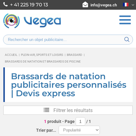
+ 41 225 19 70 13
info@vegea.ch
ACCUEIL
|
PLEIN-AIR, SPORTS ET LOISIRS
|
BRASSARD
|
BRASSARDS DE NATATION ET BRASSARDS DE PISCINE
Brassards de natation
publicitaires personnalisés
| Devis express
Filtrer les résultats
1
produit
- Page
/
1
Trier par...