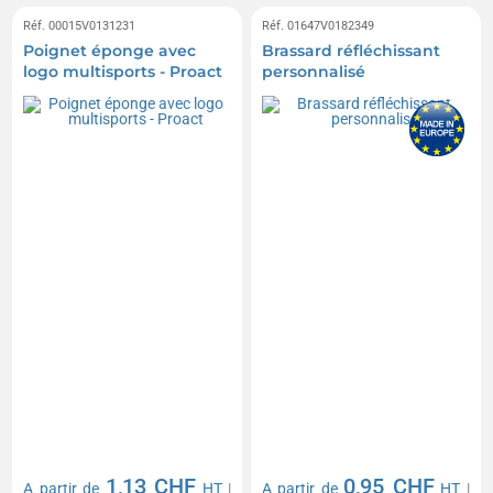
Réf. 00015V0131231
Réf. 01647V0182349
Poignet éponge avec
Brassard réfléchissant
logo multisports - Proact
personnalisé
1,13 CHF
0,95 CHF
A partir de
HT
|
A partir de
HT
|