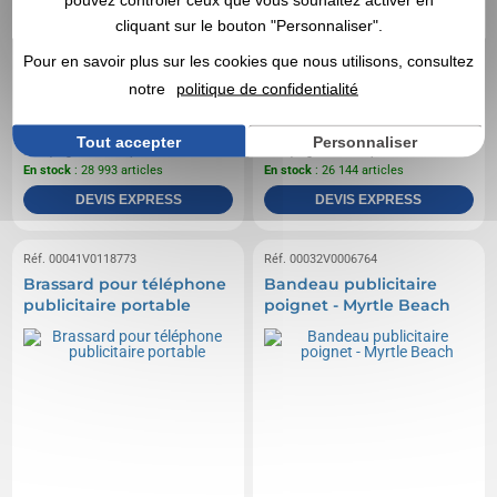
cliquant sur le bouton "Personnaliser".
Pour en savoir plus sur les cookies que nous utilisons, consultez
notre
politique de confidentialité
0,56 CHF
1,32 CHF
A partir de
HT
|
A partir de
HT
|
0,61 €
1,44 €
Tout accepter
Personnaliser
Marquage non compris
Marquage non compris
En stock
: 28 993 articles
En stock
: 26 144 articles
DEVIS EXPRESS
DEVIS EXPRESS
Réf. 00041V0118773
Réf. 00032V0006764
Brassard pour téléphone
Bandeau publicitaire
publicitaire portable
poignet - Myrtle Beach