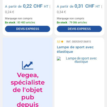
0,22 CHF
0,31 CHF
A partir de
HT
|
A partir de
HT
|
0,24 €
0,34 €
Marquage non compris
Marquage non compris
En stock
: 83 483 articles
En stock
: 79 086 articles
DEVIS EXPRESS
DEVIS EXPRESS
3,0
Réf. 00053V0136815
Lampe de sport avec
élastique
Vegea,
spécialiste
de l'objet
pub
depuis