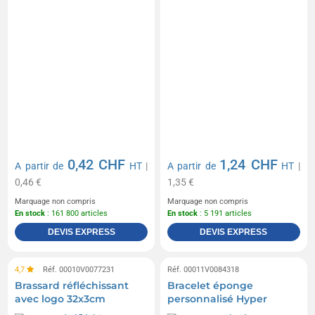
0,42 CHF
1,24 CHF
A partir de
HT
|
A partir de
HT
|
0,46 €
1,35 €
Marquage non compris
Marquage non compris
En stock
: 161 800 articles
En stock
: 5 191 articles
DEVIS EXPRESS
DEVIS EXPRESS
4,7
Réf. 00010V0077231
Réf. 00011V0084318
Brassard réfléchissant
Bracelet éponge
avec logo 32x3cm
personnalisé Hyper