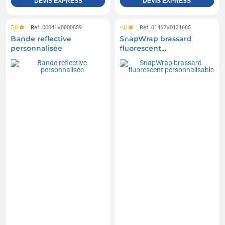
DEVIS EXPRESS
DEVIS EXPRESS
5,0
Réf. 00041V0000859
4,0
Réf. 01462V0121685
Bande reflective
SnapWrap brassard
personnalisée
fluorescent
personnalisable