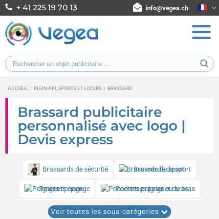
+ 41 225 19 70 13
info@vegea.ch
ACCUEIL
|
PLEIN-AIR, SPORTS ET LOISIRS
|
BRASSARD
Brassard publicitaire
personnalisé avec logo |
Devis express
Brassards de sécurité
Brassards de sport
Poignets éponge
Pochettes poignet ou bras
Brassards porte-téléphone
Brassards lumineux
Voir toutes les sous-catégories