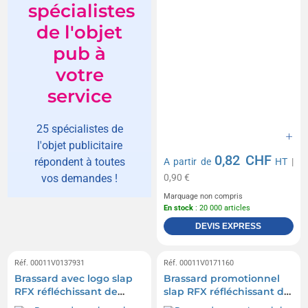
spécialistes
de l'objet
pub à
votre
service
25 spécialistes de
l'objet publicitaire
0,82 CHF
répondent à toutes
A partir de
HT
|
0,90 €
vos demandes !
Marquage non compris
En stock
: 20 000 articles
DEVIS EXPRESS
Réf. 00011V0137931
Réf. 00011V0171160
Brassard avec logo slap
Brassard promotionnel
RFX réfléchissant de
slap RFX réfléchissant de
44 cm en PVC
44 cm en TPU