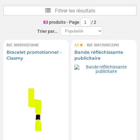
Brassards de natation et brassards de piscine
Filtrer les résultats
83
produits
- Page
/
2
Trier par...
Réf. 00053V0210040
4,0
Réf. 00013V0012393
Bracelet promotionnel -
Bande réfléchissante
Clasmy
publicitaire