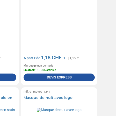
1,18 CHF
€
A partir de
HT
| 1,29 €
Marquage non compris
En stock
: 16 305 articles
DEVIS EXPRESS
Réf. 01552V0211241
able en
Masque de nuit avec logo