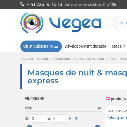
+ 41 225 19 70 13
Du lundi au vendredi de 9h à 18h
Objet publicitaire
Développement durable
Made in
ACCUEIL
|
MAISON ET DÉCORATION
|
ACCESSOIRES MAISON ET DÉCO
|
MASQ
Masques de nuit & masqu
express
FILTRES
22
produits
Prix
Réf. 00053V
Masque d
De
à
€