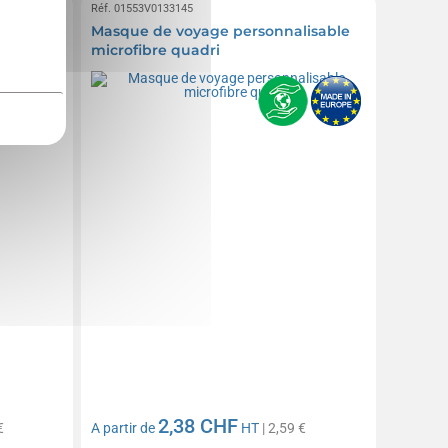
Réf. 01553V0133145
 yeux
Masque de voyage personnalisable
microfibre quadri
2,38 CHF
€
A partir de
HT
| 2,59 €