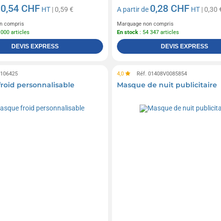
0,54 CHF
0,28 CHF
e
HT
| 0,59 €
A partir de
HT
| 0,30 
n compris
Marquage non compris
 000 articles
En stock
: 54 347 articles
DEVIS EXPRESS
DEVIS EXPRESS
0106425
4,0
Réf. 01408V0085854
roid personnalisable
Masque de nuit publicitaire