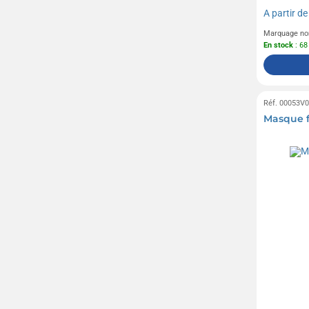
A partir d
Marquage no
En stock
: 68
Réf. 00053V
Masque f