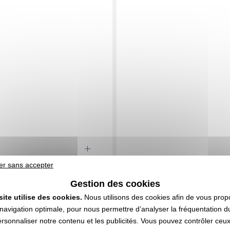
0,81 CHF
1,57 CHF
er sans accepter
e
HT
| 0,88 €
A partir de
HT
| 1,72 
Gestion des cookies
n compris
Marquage non compris
 801 articles
En stock
: 14 000 articles
site utilise des cookies.
Nous utilisons des cookies afin de vous prop
DEVIS EXPRESS
DEVIS EXPRESS
navigation optimale, pour nous permettre d’analyser la fréquentation du
ersonnaliser notre contenu et les publicités. Vous pouvez contrôler ceu