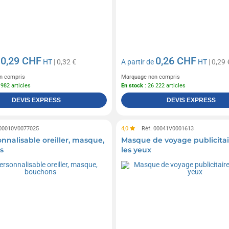
0,29 CHF
0,26 CHF
e
HT
| 0,32 €
A partir de
HT
| 0,29 
n compris
Marquage non compris
 982 articles
En stock
: 26 222 articles
DEVIS EXPRESS
DEVIS EXPRESS
 00010V0077025
4,0
Réf. 00041V0001613
nnalisable oreiller, masque,
Masque de voyage publicitai
s
les yeux