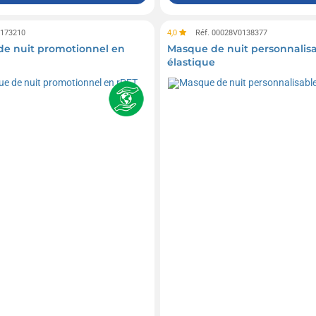
0173210
4,0
Réf. 00028V0138377
e nuit promotionnel en
Masque de nuit personnalis
élastique