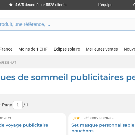
4.6/5 décerné par 5528 clients
L'équipe
 France
Moins de 1 CHF
Eclipse solaire
Meilleures ventes
Nouv
UE DE NUIT
es de sommeil publicitaires pe
- Page
/
1
0017073
5,0
Réf. 00053V0096906
e voyage publicitaire
Set masque personnalisable
bouchons