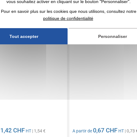
vous souhaitez activer en cliquant sur le bouton "Personnaliser".
0055522
Réf. 01313V0175992
 publicitaire de voyage
Masque publicitaire pour les
Pour en savoir plus sur les cookies que nous utilisons, consultez notre
Relax
politique de confidentialité
Tout accepter
Personnaliser
1,42 CHF
0,67 CHF
e
HT
| 1,54 €
A partir de
HT
| 0,73 