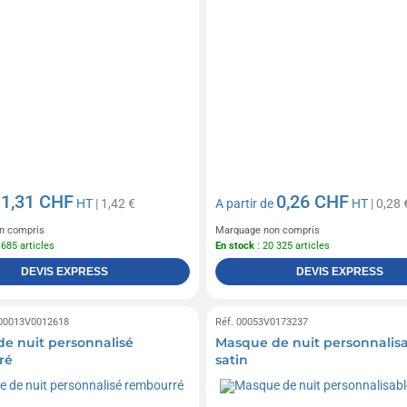
1,31 CHF
0,26 CHF
e
HT
| 1,42 €
A partir de
HT
| 0,28 
n compris
Marquage non compris
 685 articles
En stock
: 20 325 articles
DEVIS EXPRESS
DEVIS EXPRESS
 00013V0012618
Réf. 00053V0173237
e nuit personnalisé
Masque de nuit personnalis
ré
satin