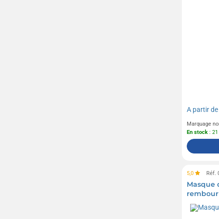
A partir d
Marquage no
En stock
: 21
5,0
Réf.
Masque d
rembour