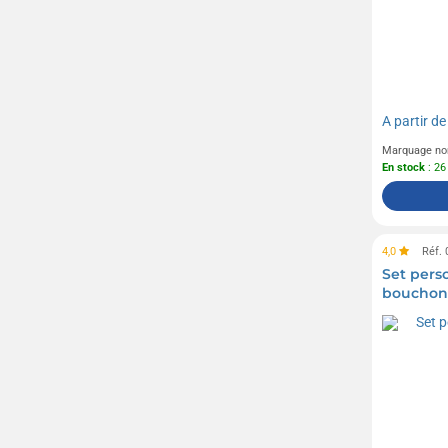
A partir d
Marquage no
En stock
: 26
4,0
Réf.
Set perso
bouchon