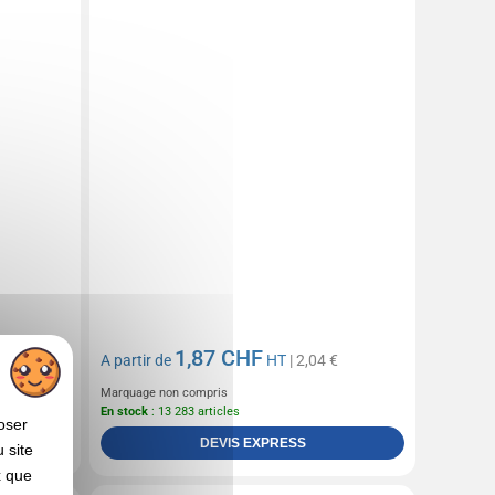
1,87 CHF
€
A partir de
HT
| 2,04 €
Marquage non compris
En stock
: 13 283 articles
oser
DEVIS EXPRESS
 site
x que