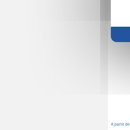
Réf. 00041V
Ensemble
A partir d