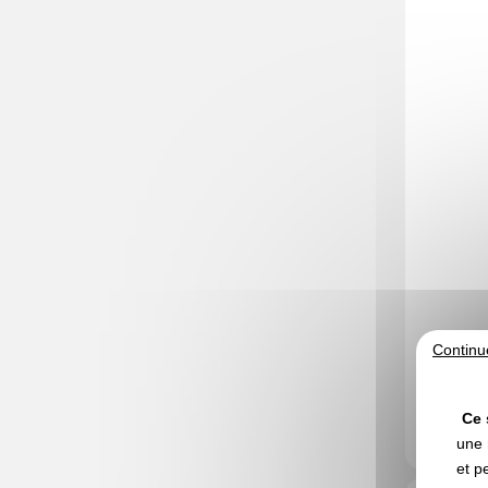
Continu
A partir d
Marquage no
En stock
: 14
Ce 
une 
et p