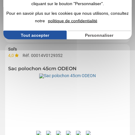
Sac en coton 100 % recyclé (180 g/m²), avec des poignées de 65 cm. Le
cliquant sur le bouton "Personnaliser".
coton recyclé est uni et non teint. La matière...
Pour en savoir plus sur les cookies que nous utilisons, consultez
0,00
CHF HT
A partir de
| 0,88 €
notre
politique de confidentialité
Marquage non compris
OBTENIR UN DEVIS
Tout accepter
Personnaliser
Sol's
4,0
Réf. 00014V0129352
Sac polochon 45cm ODEON