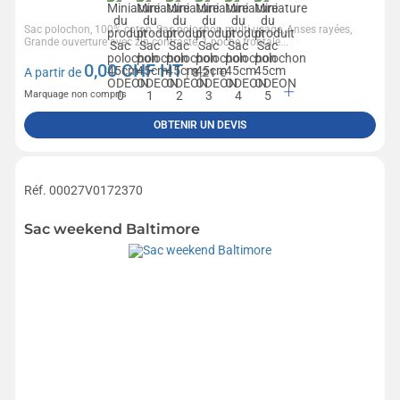
Sac polochon, 100% coton, Sac polochon multi-usage, Anses rayées,
Grande ouverture avec zip contrasté, 1 poche frontale...
0,00
CHF HT
A partir de
| 8,21 €
Marquage non compris
OBTENIR UN DEVIS
Réf. 00027V0172370
Sac weekend Baltimore