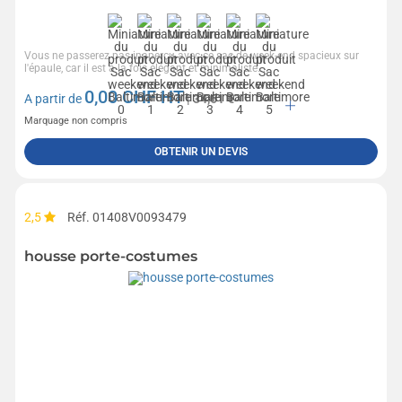
Vous ne passerez pas inaperçu avec ce sac de week-end spacieux sur
l'épaule, car il est à la fois élégant et minimaliste....
0,00
CHF HT
A partir de
| 34,61 €
Marquage non compris
OBTENIR UN DEVIS
2,5
Réf. 01408V0093479
housse porte-costumes