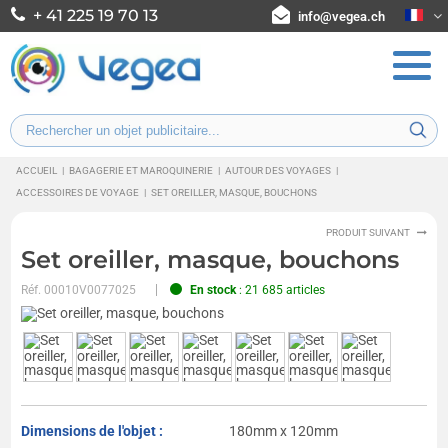
+ 41 225 19 70 13
info@vegea.ch
ACCUEIL
|
BAGAGERIE ET MAROQUINERIE
|
AUTOUR DES VOYAGES
|
ACCESSOIRES DE VOYAGE
|
SET OREILLER, MASQUE, BOUCHONS
PRODUIT SUIVANT
Set oreiller, masque, bouchons
Réf.
00010V0077025
En stock
: 21 685 articles
Dimensions de l'objet :
180mm x 120mm