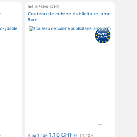
Réf. 01563V0137102
r
Couteau de cuisine publicitaire lame
9cm
1,10 CHF
€
A partir de
HT
| 1,20 €