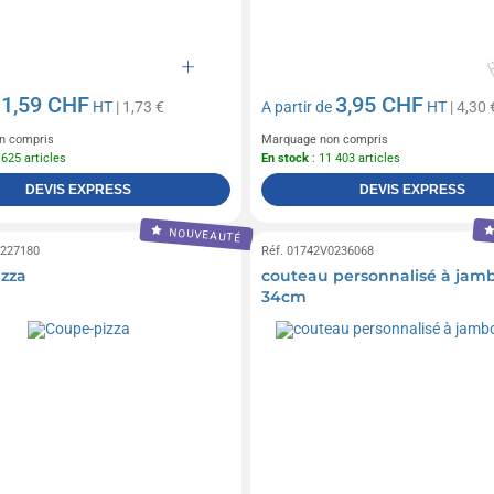
1,59 CHF
3,95 CHF
e
HT
| 1,73 €
A partir de
HT
| 4,30 
n compris
Marquage non compris
 625 articles
En stock
: 11 403 articles
DEVIS EXPRESS
DEVIS EXPRESS
NOUVEAUTÉ
0227180
Réf. 01742V0236068
zza
couteau personnalisé à jam
34cm