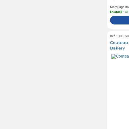
Marquage no
En stock
: 31
Réf. 01313V
Couteau 
Bakery