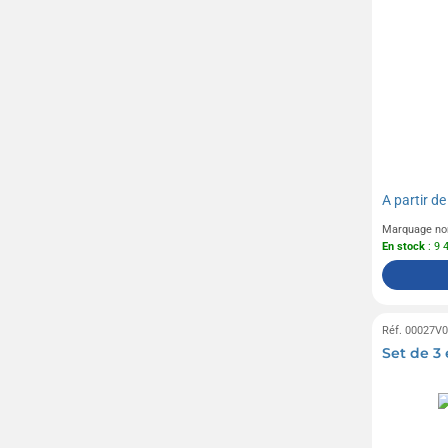
A partir d
Marquage no
En stock
: 9 
Réf. 00027V
Set de 3