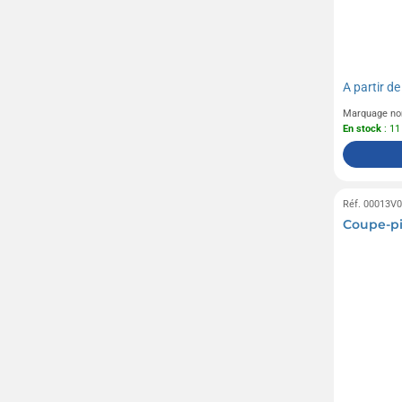
A partir d
Marquage no
En stock
: 11
Réf. 00013V
Coupe-pi