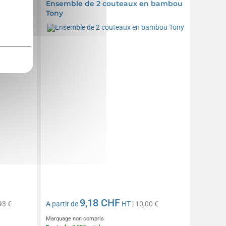
RCS Tara
Ensemble de 2 couteaux en bambou
Tony
9,18 CHF
93 €
A partir de
HT
| 10,00 €
Marquage non compris