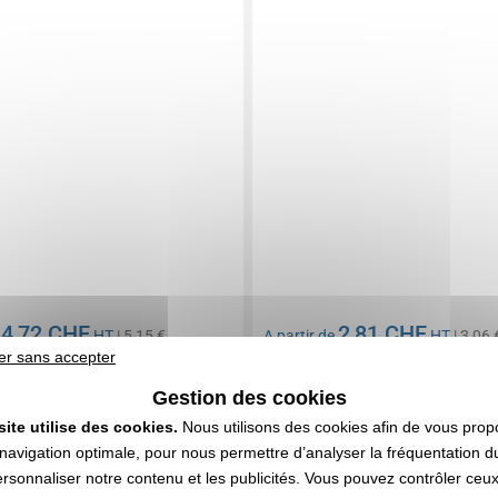
4,72 CHF
2,81 CHF
e
HT
| 5,15 €
A partir de
HT
| 3,06 
er sans accepter
n compris
Marquage non compris
396 articles
En stock
: 4 811 articles
Gestion des cookies
DEVIS EXPRESS
DEVIS EXPRESS
site utilise des cookies.
Nous utilisons des cookies afin de vous prop
navigation optimale, pour nous permettre d’analyser la fréquentation du
ersonnaliser notre contenu et les publicités. Vous pouvez contrôler ceu
0100893
Réf. 00027V0203163