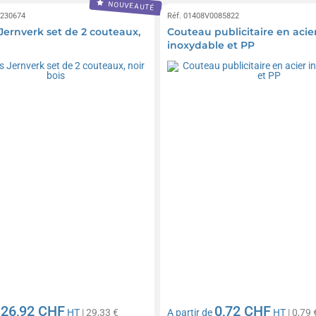
NOUVEAUTÉ
0230674
Réf. 01408V0085822
 Jernverk set de 2 couteaux,
Couteau publicitaire en acie
inoxydable et PP
26,92 CHF
0,72 CHF
e
HT
| 29,33 €
A partir de
HT
| 0,79 