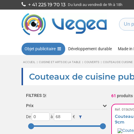
+ 41 225 19 70 13
Du lundi au vendredi de 9h à 18h
Objet publicitaire
Développement durable
Made in
ACCUEIL
|
CUISINE ET ARTS DE LA TABLE
|
COUVERTS
|
COUTEAU DE CUISINE
Couteaux de cuisine publ
FILTRES
61
produits
Prix
Réf. 01563V
Couteau 
De
à
€
9cm