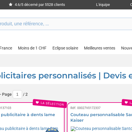
4.6/5 décerné par 5528 clients
L'équipe
 France
Moins de 1 CHF
Eclipse solaire
Meilleures ventes
Nouv
icitaires personnalisés | Devis 
- Page
/
2
LA SÉLECTION
L
0137103
Réf. 00027V0172337
publicitaire à dents lame
Couteau personnalisable S
Kaiser