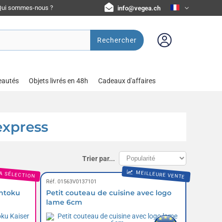
Qui sommes-nous ?
info@vegea.ch
Rechercher
eautés
Objets livrés en 48h
Cadeaux d'affaires
express
Trier par...
MEILLEURE VENTE
A SÉLECTION
Réf. 01563V0137101
antoku
Petit couteau de cuisine avec logo
lame 6cm