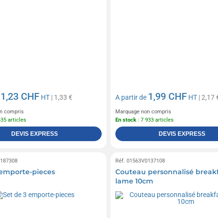
1,23 CHF
1,99 CHF
e
HT
| 1,33 €
A partir de
HT
| 2,17 
n compris
Marquage non compris
435 articles
En stock
: 7 933 articles
DEVIS EXPRESS
DEVIS EXPRESS
0187308
Réf. 01563V0137108
 emporte-pieces
Couteau personnalisé break
lame 10cm