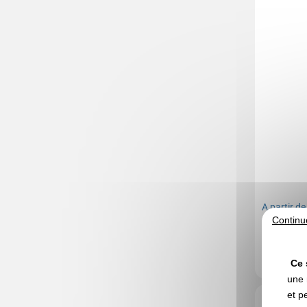
A partir d
Continu
Marquage no
En stock
: 5 
Ce 
une 
et p
Réf. 00013V