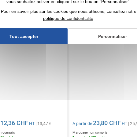
vous souhaitez activer en cliquant sur le bouton "Personnaliser".
 à découper BAMBOO-CUT
VINGA Set du chef en acier 
Pour en savoir plus sur les cookies que nous utilisons, consultez notre
politique de confidentialité
Tout accepter
Personnaliser
12,36 CHF
23,80 CHF
e
HT
| 13,47 €
A partir de
HT
| 25,
n compris
Marquage non compris