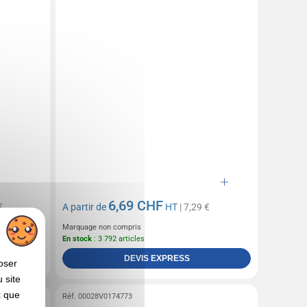
6,69 CHF
€
A partir de
HT
| 7,29 €
Marquage non compris
En stock
: 3 792 articles
DEVIS EXPRESS
oser
 site
x que
Réf. 00028V0174773