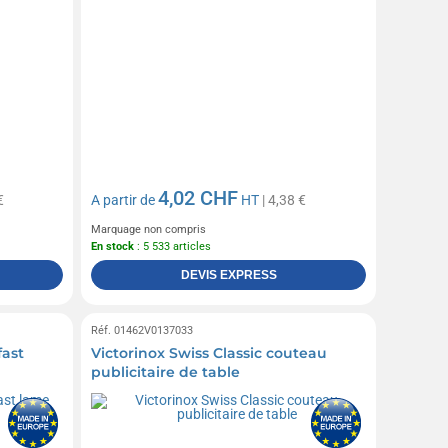
4,02 CHF
€
A partir de
HT
| 4,38 €
Marquage non compris
En stock
: 5 533 articles
DEVIS EXPRESS
Réf. 01462V0137033
fast
Victorinox Swiss Classic couteau
publicitaire de table