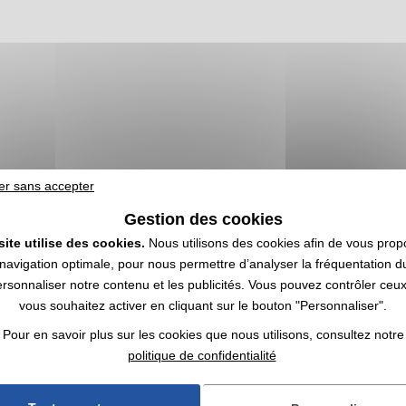
er sans accepter
Gestion des cookies
site utilise des cookies.
Nous utilisons des cookies afin de vous prop
navigation optimale, pour nous permettre d’analyser la fréquentation du
ersonnaliser notre contenu et les publicités. Vous pouvez contrôler ceu
isés | Achat en gros
vous souhaitez activer en cliquant sur le bouton "Personnaliser".
Pour en savoir plus sur les cookies que nous utilisons, consultez notre
tensile de table conçu pour tartiner facilement le beurre, les pâtes à ta
politique de confidentialité
 en bambou ou dans une combinaison de matériaux, avec un manche ergonom
 agences de communication et organisateurs d'événements choisissent l
rations promotionnelles. La
personnalisation
est réalisée, selon les ré