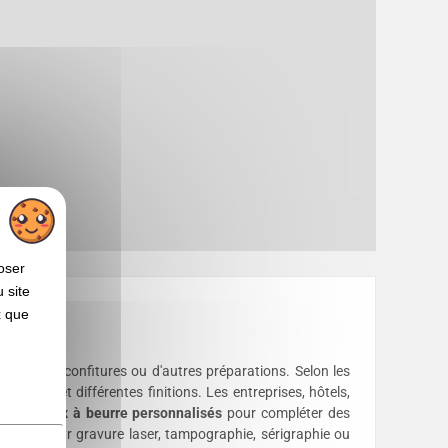
oser
 site
x que
rtiner, les confitures ou d'autres préparations. Selon les
ique et différentes finitions. Les entreprises, hôtels,
es
couteaux à beurre personnalisés
pour compléter des
férences, par gravure laser, tampographie, sérigraphie ou