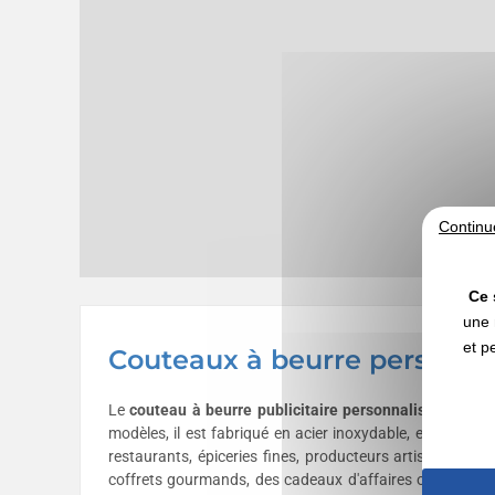
Continu
Ce 
une 
et p
Couteaux à beurre personnal
Le
couteau à beurre publicitaire personnalisé
est un us
modèles, il est fabriqué en acier inoxydable, en bois,
restaurants, épiceries fines, producteurs artisanaux,
coffrets gourmands, des cadeaux d'affaires ou des opé