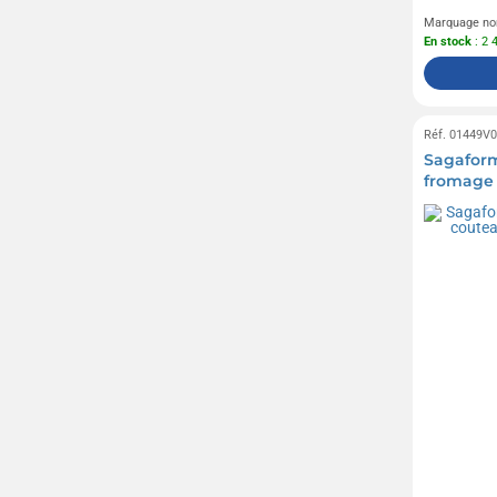
Marquage no
En stock
: 2 
Réf. 01449V
Sagaform
fromage 
personna