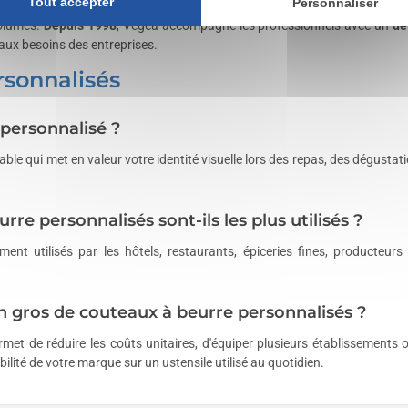
Tout accepter
Personnaliser
go ou votre identité visuelle. L'
achat en gros
permet de constituer des 
volumes.
Depuis 1998
, Vegea accompagne les professionnels avec un
de
ux besoins des entreprises.
rsonnalisés
personnalisé ?
rable qui met en valeur votre identité visuelle lors des repas, des dégust
re personnalisés sont-ils les plus utilisés ?
ment utilisés par les hôtels, restaurants, épiceries fines, producteur
n gros de couteaux à beurre personnalisés ?
met de réduire les coûts unitaires, d'équiper plusieurs établissements
ilité de votre marque sur un ustensile utilisé au quotidien.