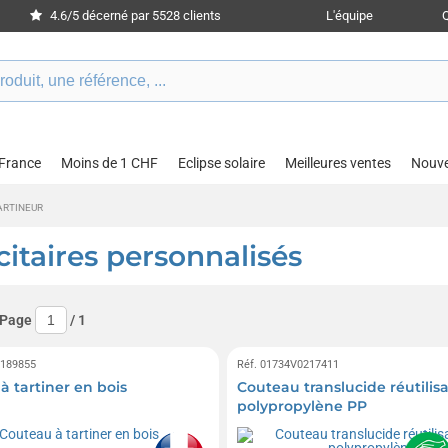
4.6/5 décerné par 5528 clients
L'équipe
 France
Moins de 1 CHF
Eclipse solaire
Meilleures ventes
Nouv
ARTINEUR
itaires personnalisés
 Page
/
1
0189855
Réf. 01734V0217411
à tartiner en bois
Couteau translucide réutilis
polypropylène PP