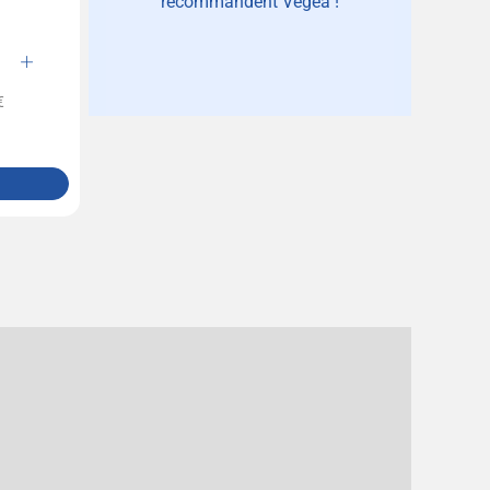
recommandent Vegea !
€