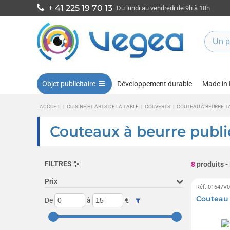
+ 41 225 19 70 13
Du lundi au vendredi de 9h à 18h
Objet publicitaire
Développement durable
Made in
ACCUEIL
|
CUISINE ET ARTS DE LA TABLE
|
COUVERTS
|
COUTEAU À BEURRE T
Couteaux à beurre public
FILTRES
8
produits
-
Prix
Réf. 01647V
Couteau 
De
à
€