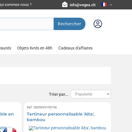
Qui sommes-nous ?
info@vegea.ch
Rechercher
eautés
Objets livrés en 48h
Cadeaux d'affaires
Trier par...
Réf. 00050V0190156
able en
Tartineur personnalisable 'Alta',
bambou