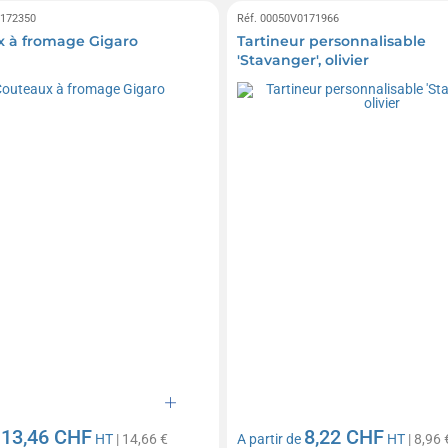
0172350
Réf. 00050V0171966
 à fromage Gigaro
Tartineur personnalisable
'Stavanger', olivier
13,46 CHF
8,22 CHF
e
HT
| 14,66 €
A partir de
HT
| 8,96 