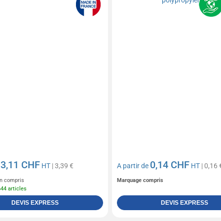
3,11 CHF
0,14 CHF
e
HT
| 3,39 €
A partir de
HT
| 0,16 
n compris
Marquage compris
644 articles
DEVIS EXPRESS
DEVIS EXPRESS