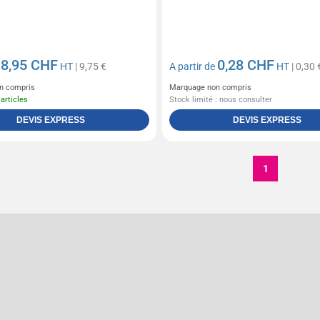
8,95 CHF
0,28 CHF
e
HT
| 9,75 €
A partir de
HT
| 0,30 
n compris
Marquage non compris
 articles
Stock limité : nous consulter
DEVIS EXPRESS
DEVIS EXPRESS
1