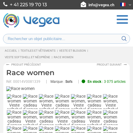
+ 41 225 19 70 13
info@vegea.ch
ACCUEIL
|
TEXTILES ET VÊTEMENTS
|
VESTE ET BLOUSON
|
VESTE SOFTSHELL ET NÉOPRÈNE
|
RACE WOMEN
PRODUIT PRÉCÉDENT
PRODUIT SUIVANT
Race women
Réf.
00014V0081339
Marque :
Sol's
En stock
: 3 075 articles