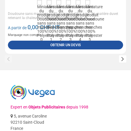
Doudoune sans manches 100% Polyester 60 g / m2. En matière duvet
retenant la chaleur extra légère, imperméable et...
0,00
CHF HT
A partir de
| 11,93 €
Marquage non compris
OBTENIR UN DEVIS
Expert en
Objets Publicitaires
depuis 1998
5, avenue Caroline
92210 Saint-Cloud
France