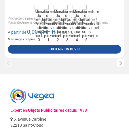
Pochette de préservatifs personnalisée 64UNO de marque
PasanteDimensions de la pochette : 94 x 150 mm / 64 x 64 mm,...
0,00
CHF HT
A partir de
| 0,44 €
Marquage compris
OBTENIR UN DEVIS
Expert en
Objets Publicitaires
depuis 1998
5, avenue Caroline
92210 Saint-Cloud