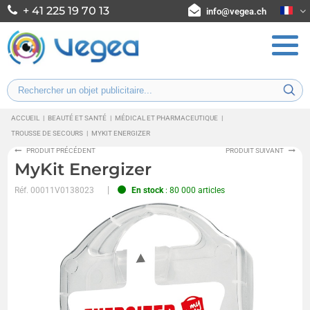
+ 41 225 19 70 13
info@vegea.ch
ACCUEIL
|
BEAUTÉ ET SANTÉ
|
MÉDICAL ET PHARMACEUTIQUE
|
TROUSSE DE SECOURS
|
MYKIT ENERGIZER
PRODUIT PRÉCÉDENT
PRODUIT SUIVANT
MyKit Energizer
Réf.
00011V0138023
En stock
: 80 000 articles