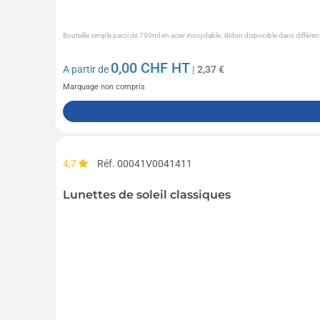
Bouteille simple paroi de 790ml en acier inoxydable. Bidon disponible dans différen
0,00
CHF HT
A partir de
| 2,37 €
Marquage non compris
4,7
Réf. 00041V0041411
Lunettes de soleil classiques