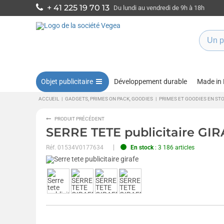
+ 41 225 19 70 13
Du lundi au vendredi de 9h à 18h
Objet publicitaire
Développement durable
Made in
ACCUEIL
|
GADGETS, PRIMES ON PACK, GOODIES
|
PRIMES ET GOODIES EN ST
PRODUIT PRÉCÉDENT
SERRE TETE publicitaire GI
Réf.
01534V0177634
En stock
: 3 186 articles