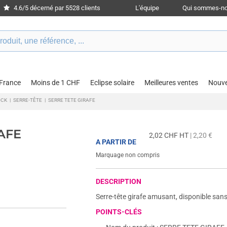
4.6/5 décerné par 5528 clients
L'équipe
Qui sommes-no
 France
Moins de 1 CHF
Eclipse solaire
Meilleures ventes
Nouv
OCK
|
SERRE-TÊTE
|
SERRE TETE GIRAFE
RAFE
2,02
CHF HT
| 2,20 €
A PARTIR DE
Marquage non compris
DESCRIPTION
Serre-tête girafe amusant, disponible sans
POINTS-CLÉS