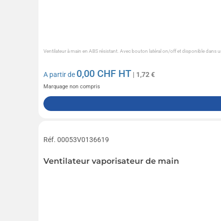
Ventilateur à main en ABS résistant. Avec bouton latéral on/off et disponible dans 
0,00
CHF HT
A partir de
| 1,72 €
Marquage non compris
Réf. 00053V0136619
Ventilateur vaporisateur de main