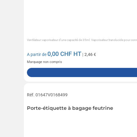
Ventilateur vaporisateur d'une capacité de 35ml. Vaporisateur translucide pour conna
0,00
CHF HT
A partir de
| 2,46 €
Marquage non compris
Réf. 01647V0168499
Porte-étiquette à bagage feutrine