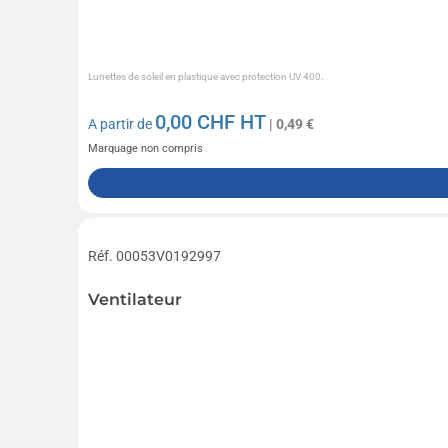
Lunettes de soleil en plastique avec protection UV 400.
0,00
CHF HT
A partir de
| 0,49 €
Marquage non compris
Réf. 00053V0192997
Ventilateur