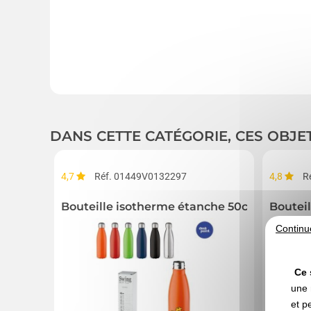
DANS CETTE CATÉGORIE, CES OBJE
4,7
Réf. 01449V0132297
4,8
R
Bouteille isotherme étanche 50cl
Boutei
Continu
Ce 
une 
et p