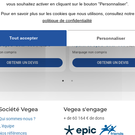
vous souhaitez activer en cliquant sur le bouton "Personnaliser".
Pour en savoir plus sur les cookies que nous utilisons, consultez notre
politique de confidentialité
therme à double paroi en acier inoxydable avec
Sac isotherme 2 tons pour 6 canettes en rPET 
ambou et poignée. Contenance 500...
poche frontale. Matériau isolant : PEVA 0,15 m
Tout accepter
Personnaliser
0,00
CHF HT
0,00
CHF HT
de
| 4,12 €
A partir de
| 2,8
on compris
Marquage non compris
OBTENIR UN DEVIS
OBTENIR UN DEVIS
Société Vegea
Vegea s'engage
+ de 60 164 € de dons
Qui sommes-nous ?
L'équipe
Nos références