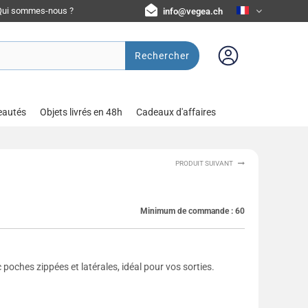
Qui sommes-nous ?
info@vegea.ch
Rechercher
eautés
Objets livrés en 48h
Cadeaux d'affaires
PRODUIT SUIVANT
Minimum de commande :
60
oches zippées et latérales, idéal pour vos sorties.