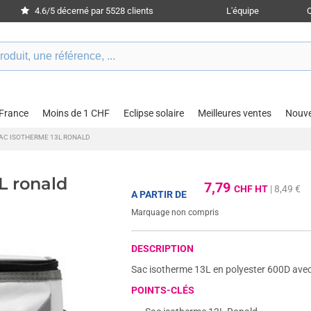
4.6/5 décerné par 5528 clients
L'équipe
 France
Moins de 1 CHF
Eclipse solaire
Meilleures ventes
Nouv
AC ISOTHERME 13L RONALD
L ronald
7,79
CHF HT
| 8,49 €
A PARTIR DE
Marquage non compris
DESCRIPTION
Sac isotherme 13L en polyester 600D avec p
POINTS-CLÉS