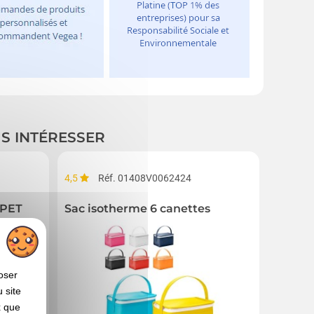
US INTÉRESSER
4,5
Réf. 01408V0062424
Réf. 00
rPET
Sac isotherme 6 canettes
Sac is
oser
 site
x que