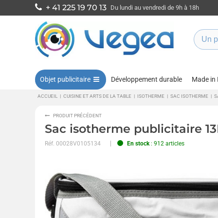
+ 41 225 19 70 13
Du lundi au vendredi de 9h à 18h
Objet publicitaire
Développement durable
Made in
ACCUEIL
|
CUISINE ET ARTS DE LA TABLE
|
ISOTHERME
|
SAC ISOTHERME
|
S
PRODUIT PRÉCÉDENT
Sac isotherme publicitaire 13
Réf.
00028V0105134
En stock
: 912 articles