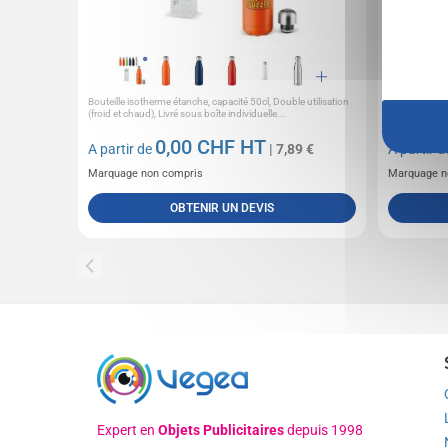
Bouteille isotherme étanche, capacité 50cl, Double utilisation
Bouteille iso
(froid et chaud), Livré sous boîte individuelle...
bouchon en b
0,00
CHF HT
A partir de
| 7,89 €
A partir 
Marquage non compris
Marquage n
OBTENIR UN DEVIS
Expert en
Objets Publicitaires
depuis 1998