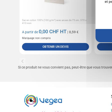
et p
Sac en coton 100% (100 g/m²) avec anses de 75 cm. 370 x
Tote bag Fabr
410 mm
Francaise soli
0,00
CHF HT
A partir de
| 0,59 €
A partir 
Marquage non compris
Marquage n
OBTENIR UN DEVIS
Si ce produit ne vous convient pas, peut-être que vous trouv