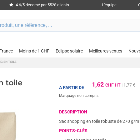
4.6/5 décerné par 5528 clients
L'équipe
 France
Moins de 1 CHF
Eclipse solaire
Meilleures ventes
Nouv
G EN TOILE
 toile
1,62
CHF HT
| 1,77 €
A PARTIR DE
Marquage non compris
DESCRIPTION
Sac shopping en toile robuste de 270 g/m²
POINTS-CLÉS