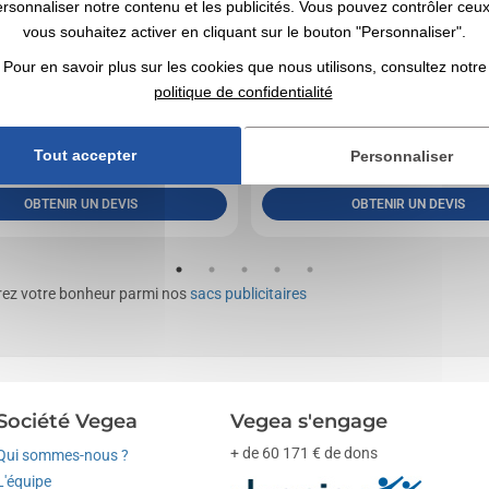
ersonnaliser notre contenu et les publicités. Vous pouvez contrôler ceu
vous souhaitez activer en cliquant sur le bouton "Personnaliser".
Pour en savoir plus sur les cookies que nous utilisons, consultez notre
iqué en France - Filage, Tissage et Confection
Sac 100% coton 38x42cm; anses 70x2cm. , , Pri
politique de confidentialité
daire - 100 % Coton. Label tissu: OekoTex....
pour un sac 140g coloris écru, options avec surco
0,00
CHF HT
0,00
CHF HT
de
| 2,90 €
A partir de
| 1,6
Tout accepter
Personnaliser
on compris
Marquage compris
OBTENIR UN DEVIS
OBTENIR UN DEVIS
erez votre bonheur parmi nos
sacs publicitaires
Société Vegea
Vegea s'engage
+ de 60 171 € de dons
Qui sommes-nous ?
L'équipe