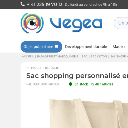
+ 41 225 19 70 13
Du lundi au vendredi de 9h à 18h
Objet publicitaire
Développement durable
Made in
ACCUEIL
|
BAGAGERIE ET MAROQUINERIE
|
SAC
|
SAC COTON
|
SAC SHOPPIN
PRODUIT PRÉCÉDENT
Sac shopping personnalisé en
Réf.
00010V0148169
En stock
: 72 487 articles