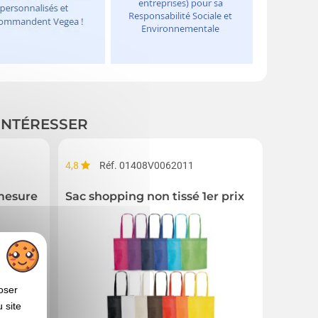
 INTÉRESSER
4,8
Réf. 01408V0062011
4,0
R
mesure
Sac shopping non tissé 1er prix
Sac de
oser
 site