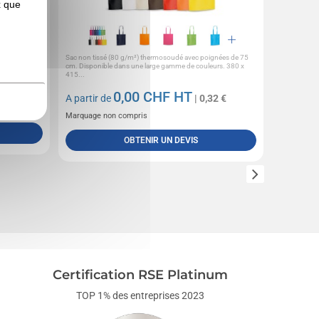
x que
x valable
Sac non tissé (80 g/m²) thermosoudé avec poignées de 75
Sac de spor
ût:, - sac...
cm. Disponible dans une large gamme de couleurs. 380 x
fermeture écl
415...
colisage...
7 €
0,00
CHF HT
A partir de
| 0,32 €
A partir 
Marquage non compris
Marquage 
OBTENIR UN DEVIS
Certification RSE Platinum
TOP 1% des entreprises 2023