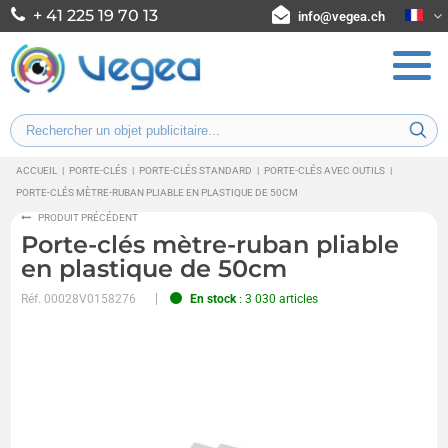
+ 41 225 19 70 13
info@vegea.ch
ACCUEIL
|
PORTE-CLÉS
|
PORTE-CLÉS STANDARD
|
PORTE-CLÉS AVEC OUTILS
|
PORTE-CLÉS MÈTRE-RUBAN PLIABLE EN PLASTIQUE DE 50CM
PRODUIT PRÉCÉDENT
Porte-clés mètre-ruban pliable
en plastique de 50cm
Réf.
00028V0158276
En stock
: 3 030 articles