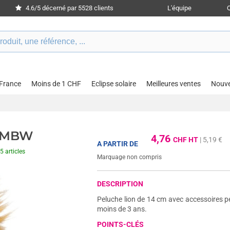
4.6/5 décerné par 5528 clients
L'équipe
 France
Moins de 1 CHF
Eclipse solaire
Meilleures ventes
Nouv
- MBW
4,76
CHF HT
| 5,19 €
A PARTIR DE
5 articles
Marquage non compris
DESCRIPTION
Peluche lion de 14 cm avec accessoires 
moins de 3 ans.
POINTS-CLÉS