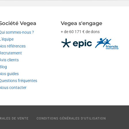
Société Vegea
Vegea s'engage
+ de 60 171 € de dons
Qui sommes-nous ?
L'équipe
Nos références
Recrutement
Avis clients
Blog
Nos guides
Questions fréquentes
Nous contacter
RALES DE VENTE
CONDITIONS GÉNÉRALES D'UTILISATION