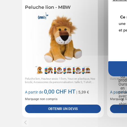
Peluche lion - MBW
Ours en
Ce 
une 
et p
Peluche lion, Hauteur assis: 15cm, Yeux en plastique, Nez
Ours en peluc
brodé, Accessoires de personnalisation: taille S, T-shirt:...
0,00
CHF HT
A partir de
| 5,39 €
A partir 
Marquage non compris
Marquage n
OBTENIR UN DEVIS