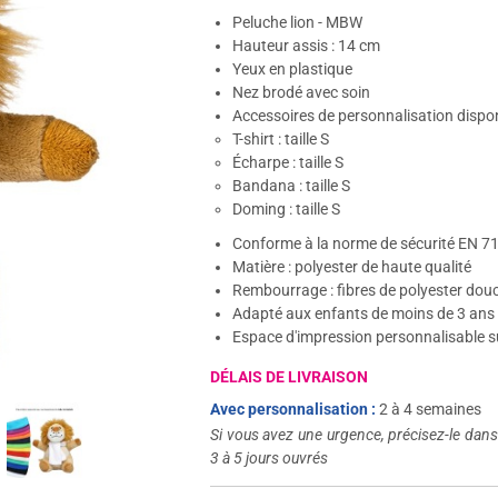
Peluche lion - MBW
Hauteur assis : 14 cm
Yeux en plastique
Nez brodé avec soin
Accessoires de personnalisation dispon
T-shirt : taille S
Écharpe : taille S
Bandana : taille S
Doming : taille S
Conforme à la norme de sécurité EN 7
Matière : polyester de haute qualité
Rembourrage : fibres de polyester dou
Adapté aux enfants de moins de 3 ans
Espace d'impression personnalisable su
DÉLAIS DE LIVRAISON
Avec personnalisation :
2 à 4 semaines
Si vous avez une urgence, précisez-le dan
3 à 5 jours ouvrés