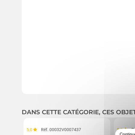
DANS CETTE CATÉGORIE, CES OBJE
5,0
Réf. 00032V0007437
5,0
R
Continu