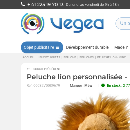
+ 41 225 19 70 13
Du lundi au vendredi de 9h à 18h
Objet publicitaire
Développement durable
Made in
ACCUEIL
|
JEUX ET JOUETS
|
PELUCHE
|
PELUCHES
|
PELUCHE LION - MBW
PRODUIT PRÉCÉDENT
Peluche lion personnalisée 
Réf.
00032V0089679
Marque :
Mbw
En stock
: 2 77