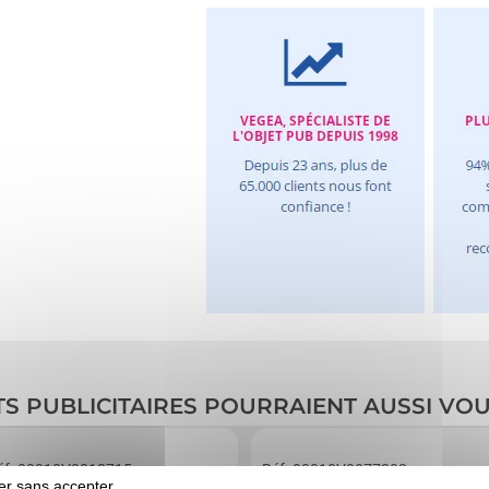
TS PUBLICITAIRES POURRAIENT AUSSI VO
éf. 00010V0018715
Réf. 00010V0077203
er sans accepter