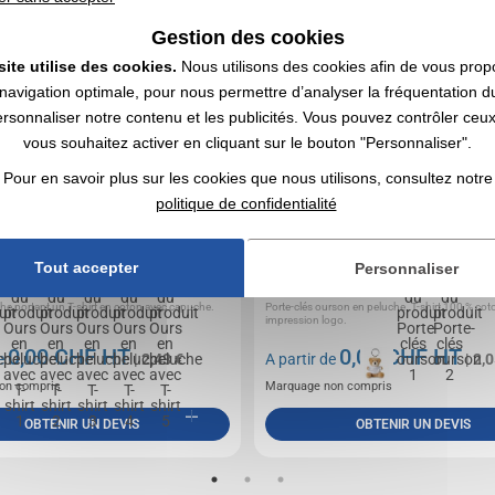
 peluche avec T-shirt
Porte-clés ourson
Gestion des cookies
site utilise des cookies.
Nous utilisons des cookies afin de vous prop
navigation optimale, pour nous permettre d’analyser la fréquentation du
ersonnaliser notre contenu et les publicités. Vous pouvez contrôler ceu
vous souhaitez activer en cliquant sur le bouton "Personnaliser".
Pour en savoir plus sur les cookies que nous utilisons, consultez notre
politique de confidentialité
Tout accepter
Personnaliser
he portant un T-shirt en coton avec capuche.
Porte-clés ourson en peluche. T-shirt 100 % co
impression logo.
0,00
CHF HT
0,00
CHF HT
de
| 2,43 €
A partir de
| 2,0
on compris
Marquage non compris
OBTENIR UN DEVIS
OBTENIR UN DEVIS