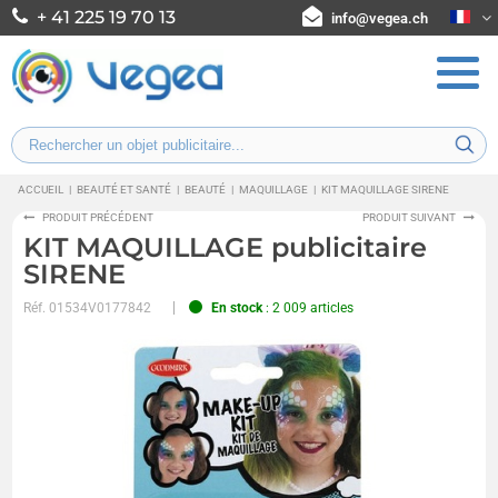
+ 41 225 19 70 13
info@vegea.ch
ACCUEIL
|
BEAUTÉ ET SANTÉ
|
BEAUTÉ
|
MAQUILLAGE
|
KIT MAQUILLAGE SIRENE
PRODUIT PRÉCÉDENT
PRODUIT SUIVANT
KIT MAQUILLAGE publicitaire
SIRENE
Réf.
01534V0177842
En stock
: 2 009 articles