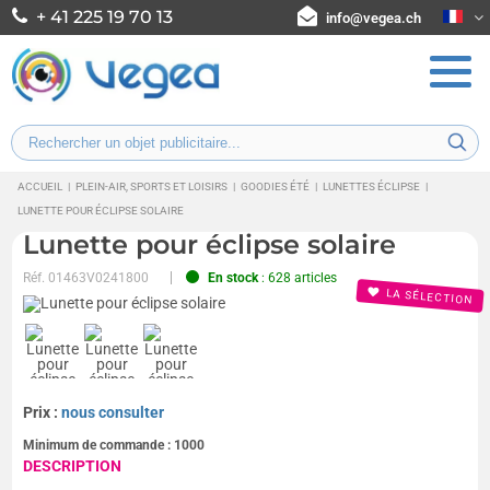
+ 41 225 19 70 13
info@vegea.ch
ACCUEIL
|
PLEIN-AIR, SPORTS ET LOISIRS
|
GOODIES ÉTÉ
|
LUNETTES ÉCLIPSE
|
LUNETTE POUR ÉCLIPSE SOLAIRE
Lunette pour éclipse solaire
Réf.
01463V0241800
En stock
: 628 articles
LA SÉLECTION
Prix :
nous consulter
Minimum de commande :
1000
DESCRIPTION