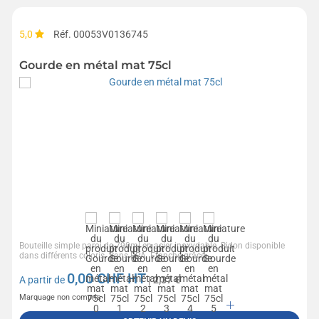
5,0
Réf. 00053V0136745
Gourde en métal mat 75cl
Bouteille simple paroi de 790ml en acier inoxydable. Bidon disponible
dans différents coloris. Sans BPA. Etanche grâce...
0,00
CHF HT
A partir de
| 2,37 €
Marquage non compris