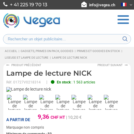
+ 41 225 19 70 13
info@vegea.ch
ACCUEIL
|
GADGETS, PRIMES ON PACK, GOODIES
|
PRIMES ET GOODIES EN STOCK
|
LISEUSE ET LAMPE DE LECTURE
|
LAMPE DE LECTURE NICK
PRODUIT PRÉCÉDENT
PRODUIT SUIVANT
Lampe de lecture NICK
Réf.
01727V0218314
En stock
: 1 563 articles
9,36
CHF HT
| 10,20 €
A PARTIR DE
Marquage non compris