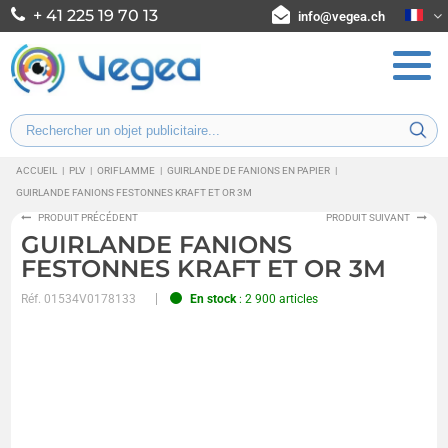
+ 41 225 19 70 13
info@vegea.ch
ACCUEIL
|
PLV
|
ORIFLAMME
|
GUIRLANDE DE FANIONS EN PAPIER
|
GUIRLANDE FANIONS FESTONNES KRAFT ET OR 3M
PRODUIT PRÉCÉDENT
PRODUIT SUIVANT
GUIRLANDE FANIONS
FESTONNES KRAFT ET OR 3M
Réf.
01534V0178133
En stock
: 2 900 articles