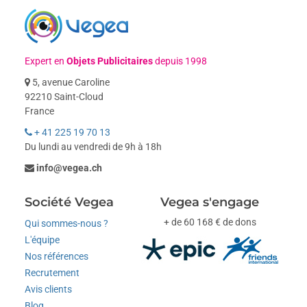
Expert en
Objets Publicitaires
depuis 1998
5, avenue Caroline
92210 Saint-Cloud
France
+ 41 225 19 70 13
Du lundi au vendredi de 9h à 18h
info@vegea.ch
Société Vegea
Vegea s'engage
+ de 60 168 € de dons
Qui sommes-nous ?
L'équipe
Nos références
Recrutement
Avis clients
Blog