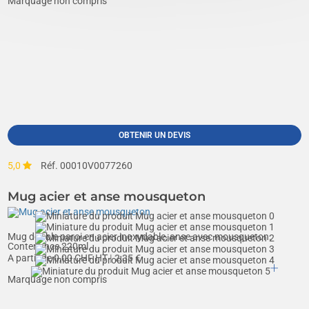
Marquage non compris
OBTENIR UN DEVIS
5,0
Réf. 00010V0077260
Mug acier et anse mousqueton
Mug double paroi en acier inoxydable, anse avec mousqueton.
Contenance 220ml.
A partir de
0,00
CHF HT
| 2,35 €
Marquage non compris