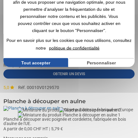
afin de vous proposer une navigation optimale, pour nous
permettre d’analyser la fréquentation du site et
personnaliser notre contenu et les publicités. Vous
pouvez contrôler ceux que vous souhaitez activer en
cliquant sur le bouton "Personnaliser".
Pour en savoir plus sur les cookies que nous utilisons, consultez
Planche à découper en bois d'aulne naturel, Modèle avec poignée
notre
politique de confidentialité
petit format disponible en 32x14cm (tarif affiché),...
A partir de
0,00
CHF HT
| 3,09 €
Tout accepter
Personnaliser
Marquage non compris
OBTENIR UN DEVIS
5,0
Réf. 00010V0129570
Planche à découper en aulne
Planche à découper avec poignée et cordelette, fabriquée en bois
d'aulne de l'UE.
A partir de
0,00
CHF HT
| 5,79 €