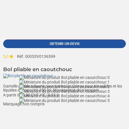
OBTENIR UN DEVIS
5,0
Réf. 00053V0136599
Bol pliable en caoutchouc
Gamelle pliable robuste pour animaux. Conçu pour les solides et les
liquides de capacité 450 ml. Mousqueton de transport...
A partir de
0,00
CHF HT
| 0,91 €
Marquage non compris