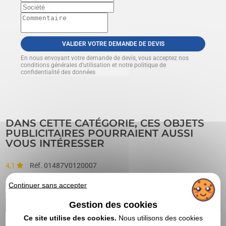
VALIDER VOTRE DEMANDE DE DEVIS
En nous envoyant votre demande de devis, vous acceptez nos
conditions générales d’utilisation et notre politique de
confidentialité des données
DANS CETTE CATÉGORIE, CES OBJETS
PUBLICITAIRES POURRAIENT AUSSI
VOUS INTÉRESSER
4,1
Réf. 01487V0120007
Continuer sans accepter
Planche avec poignée - format moyen
Gestion des cookies
Ce site utilise des cookies.
Nous utilisons des cookies