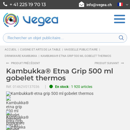
+ 41 225 19 70 13
info@vegea.ch
ACCUEIL
|
CUISINE ET ARTS DE LA TABLE
|
VAISSELLE PUBLICITAIRE
|
DRINKWARE KAMBUKKA
|
KAMBUKKA® ETNA GRIP 500 ML GOBELET THERMOS
PRODUIT PRÉCÉDENT
PRODUIT SUIVANT
Kambukka® Etna Grip 500 ml
gobelet thermos
Réf.
01462V0137036
En stock
: 1 920 articles