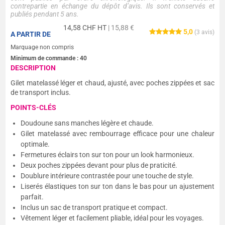
contrepartie en échange du dépôt d’avis. Ils sont conservés et
publiés pendant 5 ans.
14,58
CHF HT
| 15,88 €
5,0
(
3
avis)
A PARTIR DE
Marquage non compris
Minimum de commande :
40
DESCRIPTION
Gilet matelassé léger et chaud, ajusté, avec poches zippées et sac
de transport inclus.
POINTS-CLÉS
Doudoune sans manches légère et chaude.
Gilet matelassé avec rembourrage efficace pour une chaleur
optimale.
Fermetures éclairs ton sur ton pour un look harmonieux.
Deux poches zippées devant pour plus de praticité.
Doublure intérieure contrastée pour une touche de style.
Liserés élastiques ton sur ton dans le bas pour un ajustement
parfait.
Inclus un sac de transport pratique et compact.
Vêtement léger et facilement pliable, idéal pour les voyages.