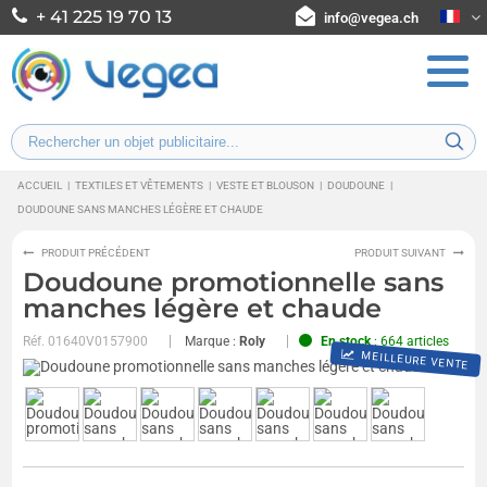
+ 41 225 19 70 13
info@vegea.ch
ACCUEIL
|
TEXTILES ET VÊTEMENTS
|
VESTE ET BLOUSON
|
DOUDOUNE
|
DOUDOUNE SANS MANCHES LÉGÈRE ET CHAUDE
PRODUIT PRÉCÉDENT
PRODUIT SUIVANT
Doudoune promotionnelle sans
manches légère et chaude
Réf.
01640V0157900
Marque :
Roly
En stock
: 664 articles
MEILLEURE VENTE