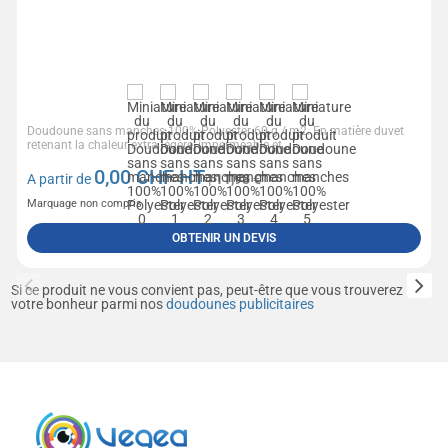
Doudoune sans manches 100% Polyester 60 g / m2. En matière duvet
retenant la chaleur extra légère, imperméable et...
0,00
CHF HT
A partir de
| 11,93 €
Marquage non compris
OBTENIR UN DEVIS
Si ce produit ne vous convient pas, peut-être que vous trouverez
votre bonheur parmi nos
doudounes publicitaires