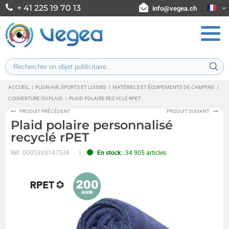
+ 41 225 19 70 13
info@vegea.ch
ACCUEIL
|
PLEIN-AIR, SPORTS ET LOISIRS
|
MATÉRIELS ET ÉQUIPEMENTS DE CAMPING
|
COUVERTURE OU PLAID
|
PLAID POLAIRE RECYCLÉ RPET
PRODUIT PRÉCÉDENT
PRODUIT SUIVANT
Plaid polaire personnalisé
recyclé rPET
Réf.
00053V0147538
En stock
: 34 905 articles