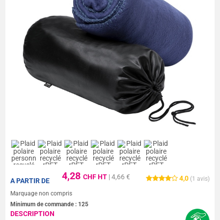
4,28
CHF HT
| 4,66 €
4,0
(
1
avis)
A PARTIR DE
Marquage non compris
Minimum de commande :
125
DESCRIPTION