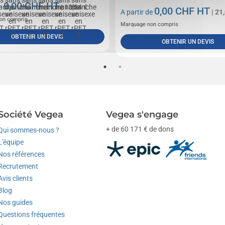
0,00
CHF HT
de
| 13,24 €
0,00
CHF HT
A partir de
| 21
on compris
Marquage non compris
OBTENIR UN DEVIS
OBTENIR UN DEVIS
Société Vegea
Vegea s'engage
+ de 60 171 € de dons
Qui sommes-nous ?
L'équipe
Nos références
Recrutement
Avis clients
Blog
Nos guides
Questions fréquentes