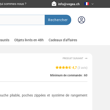
Qui sommes-nous ?
info@vegea.ch
Rechercher
eautés
Objets livrés en 48h
Cadeaux d'affaires
PRODUIT SUIVANT
4,7
(
3
avis)
Minimum de commande :
60
apuche pliable, poches zippées et système de rangement