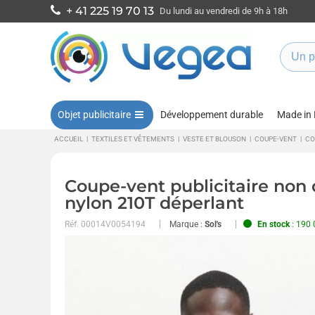
+ 41 225 19 70 13
Du lundi au vendredi de 9h à 18h
Objet publicitaire
Développement durable
Made in
ACCUEIL
|
TEXTILES ET VÊTEMENTS
|
VESTE ET BLOUSON
|
COUPE-VENT
|
CO
Coupe-vent publicitaire non
nylon 210T déperlant
Réf.
00014V0054194
Marque :
Sol's
En stock
: 190 