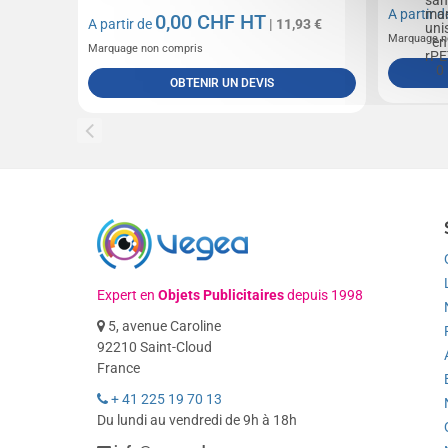
A partir 
0,00
CHF HT
A partir de
| 11,93 €
Marquage n
Marquage non compris
OBTENIR UN DEVIS
Expert en
Objets Publicitaires
depuis 1998
5, avenue Caroline
92210 Saint-Cloud
France
+ 41 225 19 70 13
Du lundi au vendredi de 9h à 18h