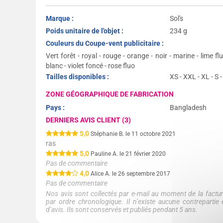
Marque :
Sol's
Poids unitaire de l'objet :
234 g
Couleurs du Coupe-vent publicitaire :
Vert forêt - royal - rouge - orange - noir - marine - lime flu
blanc - violet foncé - rose fluo
Tailles disponibles :
XS - XXL - XL - S -
ZONE GÉOGRAPHIQUE DE FABRICATION
Pays :
Bangladesh
DERNIERS AVIS CLIENT (3)
5,0
Stéphanie B. le 11 octobre 2021
ras
5,0
Pauline A. le 21 février 2020
Pas de commentaire
4,0
Alice A. le 26 septembre 2017
Pas de commentaire
Nos avis sont collectés par e-mail au moment de la factura
par ordre chronologique. Il n’existe aucune contreparti
d’avis. Ils sont conservés et publiés pendant 5 ans.