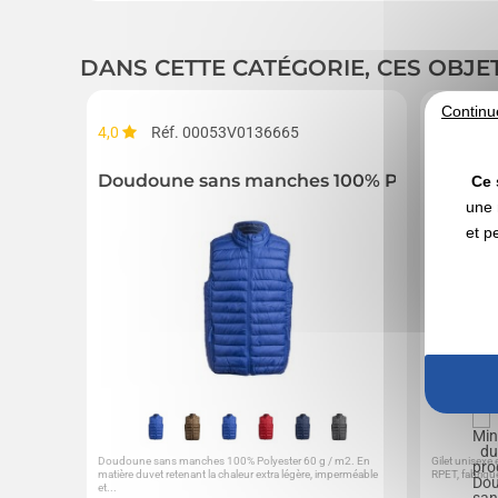
DANS CETTE CATÉGORIE, CES OBJE
Continu
4,0
Réf. 00053V0136665
5,0
R
Doudoune sans manches 100% Polyester
Doudou
Ce 
une 
et p
Doudoune sans manches 100% Polyester 60 g / m2. En
Gilet unisexe
matière duvet retenant la chaleur extra légère, imperméable
RPET, fabriqué
et...