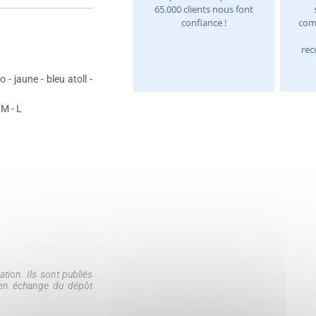
o - jaune - bleu atoll -
 M - L
tion. Ils sont publiés
e en échange du dépôt