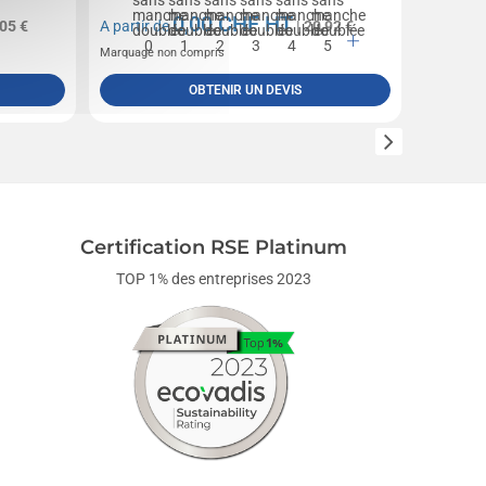
A partir 
0,00
CHF HT
,05 €
A partir de
| 20,92 €
Marquage 
Marquage non compris
OBTENIR UN DEVIS
Certification RSE Platinum
TOP 1% des entreprises 2023