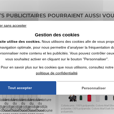
TS PUBLICITAIRES POURRAIENT AUSSI VO
er sans accepter
éf. 00053V0147545
4,9
Réf. 00015V0096342
Gestion des cookies
ne sans manche unisexe en rPET
Doudoune légère sans 
site utilise des cookies.
Nous utilisons des cookies afin de vous prop
navigation optimale, pour nous permettre d’analyser la fréquentation du
ersonnaliser notre contenu et les publicités. Vous pouvez contrôler ceu
vous souhaitez activer en cliquant sur le bouton "Personnaliser".
Pour en savoir plus sur les cookies que nous utilisons, consultez notre
politique de confidentialité
Tout accepter
Personnaliser
 en matériau chaud et doux 100% polyester
Coloris unis : 100% polyamide. Coloris Marl Silv
 à partir de plastique recyclé...
polyester / 30% polyamide. Coloris Marl Dark Gr
polyamide...