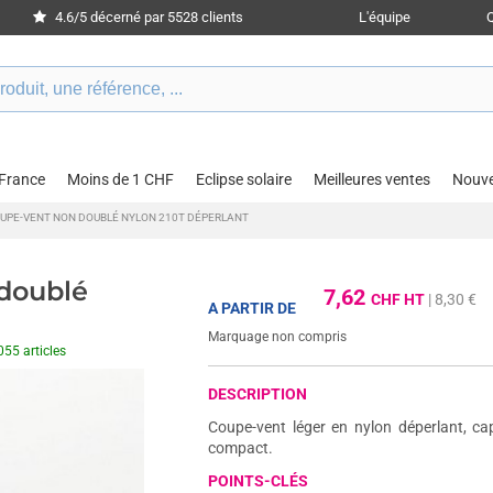
4.6/5 décerné par 5528 clients
L'équipe
 France
Moins de 1 CHF
Eclipse solaire
Meilleures ventes
Nouv
UPE-VENT NON DOUBLÉ NYLON 210T DÉPERLANT
 doublé
7,62
CHF HT
| 8,30 €
A PARTIR DE
Marquage non compris
055 articles
DESCRIPTION
Coupe-vent léger en nylon déperlant, c
compact.
POINTS-CLÉS