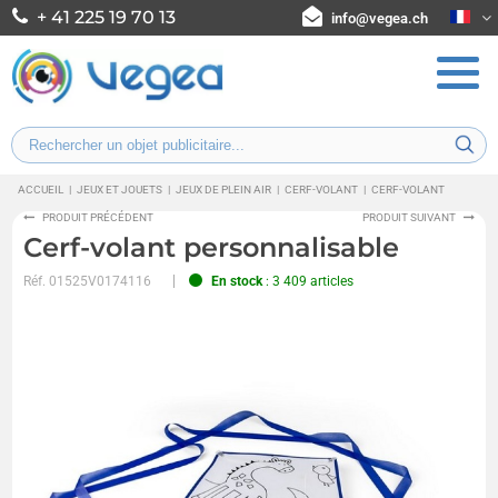
+ 41 225 19 70 13
info@vegea.ch
ACCUEIL
|
JEUX ET JOUETS
|
JEUX DE PLEIN AIR
|
CERF-VOLANT
|
CERF-VOLANT
PRODUIT PRÉCÉDENT
PRODUIT SUIVANT
Cerf-volant personnalisable
Réf.
01525V0174116
En stock
: 3 409 articles