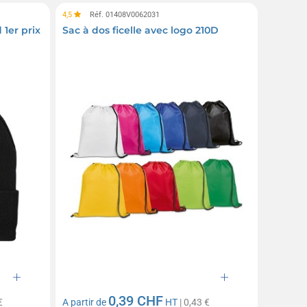
4,5
Réf. 01408V0062031
 1er prix
Sac à dos ficelle avec logo 210D
0,39 CHF
€
A partir de
HT
| 0,43 €