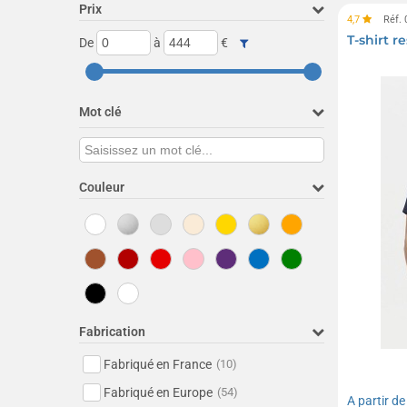
Prix
4,7
Réf.
T-shirt 
De
à
€
Mot clé
Couleur
Fabrication
Fabriqué en France
(10)
Fabriqué en Europe
(54)
A partir d