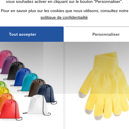
 783 articles
En stock
: 88 600 articles
vous souhaitez activer en cliquant sur le bouton "Personnaliser".
DEVIS EXPRESS
DEVIS EXPRESS
Pour en savoir plus sur les cookies que nous utilisons, consultez notre
politique de confidentialité
 01408V0062027
5,0
Réf. 00041V0054495
 non tissé à ficelles
Paire de gants tactiles
Tout accepter
Personnaliser