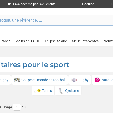
4.6/5 décerné par 5528 clients
L'équipe
 France
Moins de 1 CHF
Eclipse solaire
Meilleures ventes
Nouv
taires pour le sport
rugby
Coupe du monde de football
Rugby
Natati
Tennis
Cyclisme
s
- Page
/
3