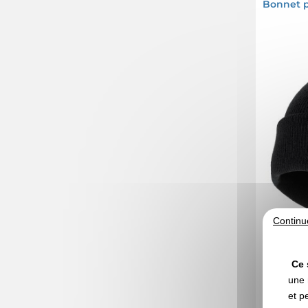
Bonnet p
Continu
Ce 
A partir d
une 
et p
Marquage no