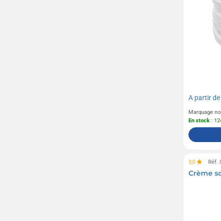
A partir d
Marquage no
En stock
: 12
3,0
Réf.
Crème so