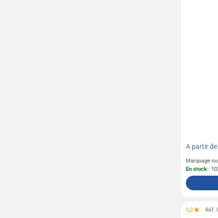
A partir d
Marquage no
En stock
: 10
5,0
Réf.