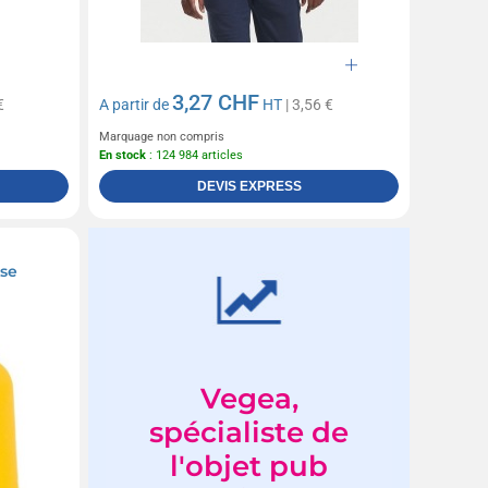
3,27 CHF
€
A partir de
HT
| 3,56 €
Marquage non compris
En stock
: 124 984 articles
DEVIS EXPRESS
sse
Vegea,
spécialiste de
l'objet pub