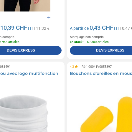
10,39 CHF
0,43 CHF
e
HT
| 11,32 €
A partir de
HT
| 0,47 
n compris
Marquage non compris
3 945 articles
En stock
: 169 300 articles
DEVIS EXPRESS
DEVIS EXPRESS
0081491
4,3
Réf. 00041V0055397
cou avec logo multifonction
Bouchons d'oreilles en mou