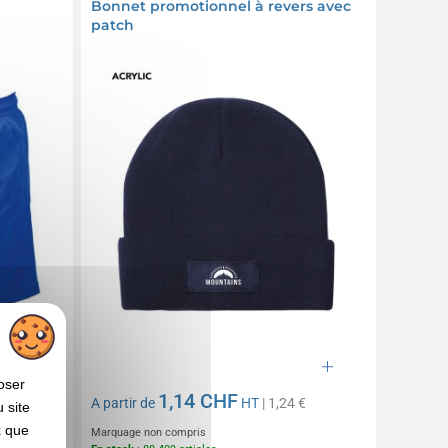
Bonnet promotionnel à revers avec
patch
oser
1,14 CHF
€
A partir de
HT
| 1,24 €
 site
x que
Marquage non compris