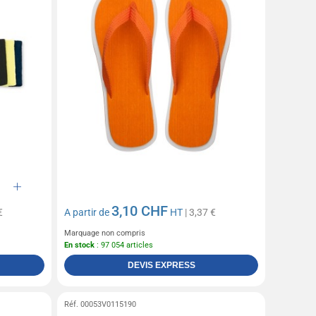
3,10 CHF
€
A partir de
HT
| 3,37 €
Marquage non compris
En stock
: 97 054 articles
DEVIS EXPRESS
Réf. 00053V0115190