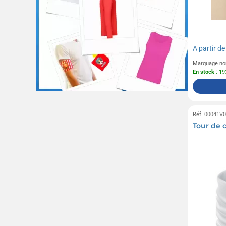
A partir d
Marquage no
En stock
: 19
Réf. 00041V
Tour de 