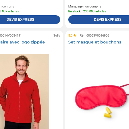
n compris
Marquage non compris
3 037 articles
En stock
: 235 000 articles
DEVIS EXPRESS
DEVIS EXPRESS
 00014V0054191
Sol's
5,0
Réf. 00053V0096906
laire avec logo zippée
Set masque et bouchons