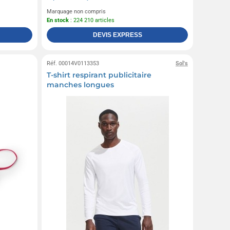
Marquage non compris
En stock
: 224 210 articles
DEVIS EXPRESS
Réf. 00014V0113353
Sol's
T-shirt respirant publicitaire
manches longues