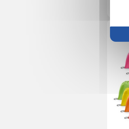
En stock
: 90
4,1
Réf.
Sac à dos