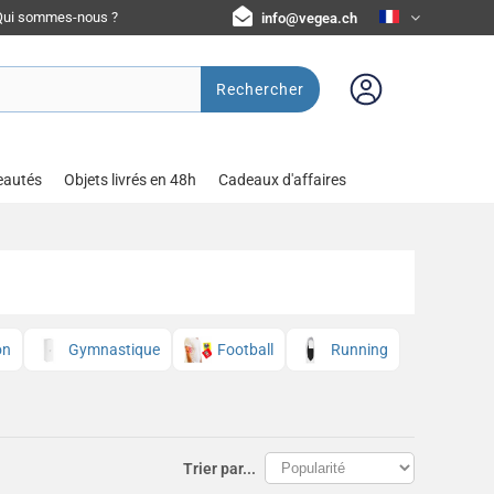
Qui sommes-nous ?
info@vegea.ch
Rechercher
eautés
Objets livrés en 48h
Cadeaux d'affaires
on
Gymnastique
Football
Running
Trier par...