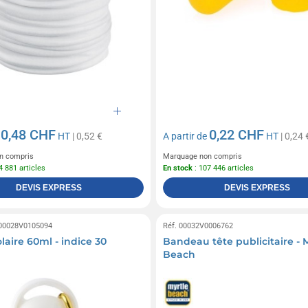
0,48 CHF
0,22 CHF
e
HT
| 0,52 €
A partir de
HT
| 0,24 
n compris
Marquage non compris
4 881 articles
En stock
: 107 446 articles
DEVIS EXPRESS
DEVIS EXPRESS
 00028V0105094
Réf. 00032V0006762
laire 60ml - indice 30
Bandeau tête publicitaire - 
Beach