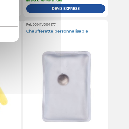
En stock
: 88 409 articles
DEVIS EXPRESS
Réf. 00041V0001377
Chaufferette personnalisable