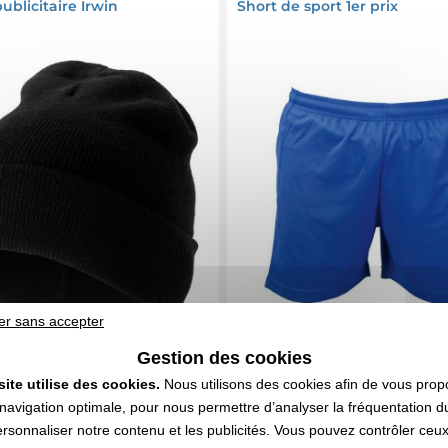
ublicitaire Irwin
Short de sport 1er prix
er sans accepter
Gestion des cookies
site utilise des cookies.
Nous utilisons des cookies afin de vous prop
1,32 CHF
2,38 CHF
e
HT
| 1,44 €
A partir de
HT
| 2,60 
navigation optimale, pour nous permettre d’analyser la fréquentation du
ersonnaliser notre contenu et les publicités. Vous pouvez contrôler ceu
n compris
Marquage non compris