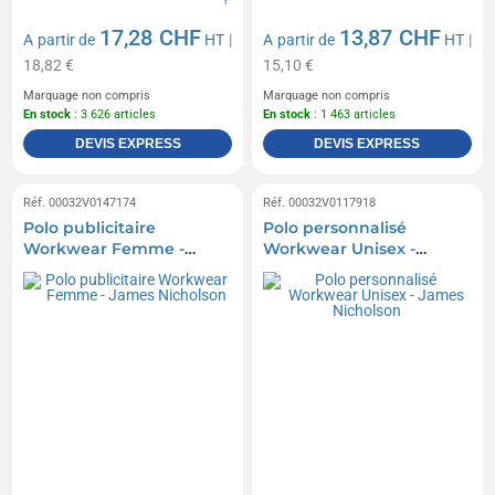
17,28 CHF
13,87 CHF
A partir de
HT
|
A partir de
HT
|
18,82 €
15,10 €
Marquage non compris
Marquage non compris
En stock
: 3 626 articles
En stock
: 1 463 articles
DEVIS EXPRESS
DEVIS EXPRESS
Réf. 00032V0147174
Réf. 00032V0117918
Polo publicitaire
Polo personnalisé
Workwear Femme -
Workwear Unisex -
James Nicholson
James Nicholson