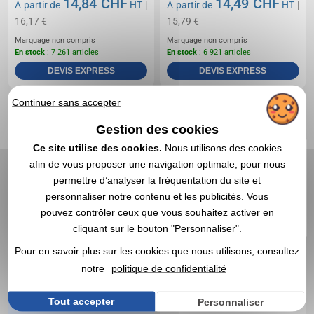
14,84 CHF
14,49 CHF
A partir de
HT
|
A partir de
HT
|
16,17 €
15,79 €
Marquage non compris
Marquage non compris
En stock
: 7 261 articles
En stock
: 6 921 articles
DEVIS EXPRESS
DEVIS EXPRESS
Continuer sans accepter
Réf. 00032V0137686
Polo personnalisable
Gestion des cookies
Workwear Bio - James
Ce site utilise des cookies.
Nous utilisons des cookies
Nicholson
afin de vous proposer une navigation optimale, pour nous
permettre d’analyser la fréquentation du site et
personnaliser notre contenu et les publicités. Vous
Plus de 9
pouvez contrôler ceux que vous souhaitez activer en
clients sur
cliquant sur le bouton "Personnaliser".
10
Pour en savoir plus sur les cookies que nous utilisons, consultez
satisfaits
notre
politique de confidentialité
Tout accepter
Personnaliser
94% de nos clients