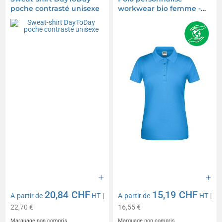
poche contrasté unisexe
workwear bio femme -
James Nicholson
20,84 CHF
15,19 CHF
A partir de
HT
|
A partir de
HT
|
22,70 €
16,55 €
Marquage non compris
Marquage non compris