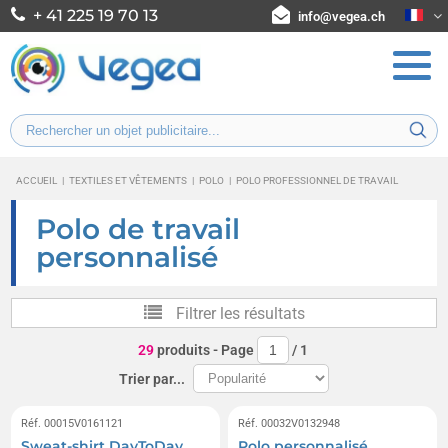
+ 41 225 19 70 13
info@vegea.ch
ACCUEIL
|
TEXTILES ET VÊTEMENTS
|
POLO
|
POLO PROFESSIONNEL DE TRAVAIL
Polo de travail
personnalisé
Filtrer les résultats
29
produits
- Page
/
1
Trier par...
Réf. 00015V0161121
Réf. 00032V0132948
Sweat-shirt DayToDay
Polo personnalisé