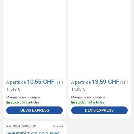
10,55 CHF
13,59 CHF
A partir de
HT
|
A partir de
HT
|
11,49 €
14,80 €
Marquage non compris
Marquage non compris
En stock
: 573 articles
En stock
: 424 articles
DEVIS EXPRESS
DEVIS EXPRESS
Réf. 00015V0027501
Russel
Sweatshirt col polo avec