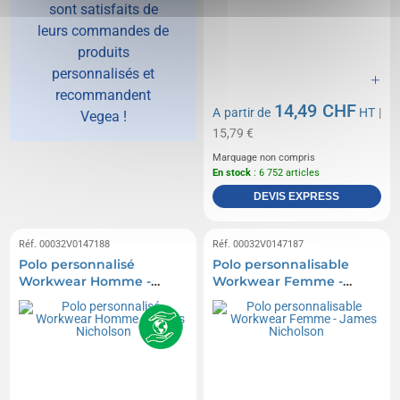
sont satisfaits de
leurs commandes de
produits
personnalisés et
recommandent
14,49 CHF
A partir de
HT
|
Vegea !
15,79 €
Marquage non compris
En stock
: 6 752 articles
DEVIS EXPRESS
Réf. 00032V0147188
Réf. 00032V0147187
Polo personnalisé
Polo personnalisable
Workwear Homme -
Workwear Femme -
James Nicholson
James Nicholson