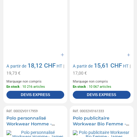
18,12 CHF
15,61 CHF
A partir de
HT
|
A partir de
HT
|
19,73 €
17,00 €
Marquage non compris
Marquage non compris
En stock
: 10 216 articles
En stock
: 10 067 articles
DEVIS EXPRESS
DEVIS EXPRESS
Réf. 00032V0117959
Réf. 00032V0161333
Polo personnalisé
Polo publicitaire
Workwear Homme -
Workwear Bio Femme -
James Nicholson
James Nicholson