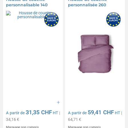
personnalisable 140
personnalisée 260
31,35 CHF
59,41 CHF
A partir de
HT
|
A partir de
HT
|
34,16 €
64,71 €
Marquage non compris
Marquage non compris