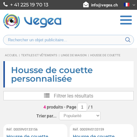
+ 41 225 19 70 13
info@vegea.ch
ACCUEIL
|
TEXTILES ET VÊTEMENTS
|
LINGE DE MAISON
|
HOUSSE DE COUETTE
Housse de couette
personnalisée
Filtrer les résultats
4
produits
- Page
/
1
Trier par...
Réf. 00059V0133156
Réf. 00059V0133159
Housse de couette
Housse de couette