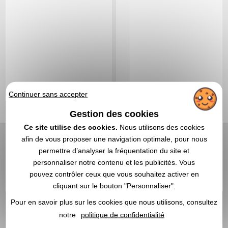
Continuer sans accepter
Gestion des cookies
Ce site utilise des cookies.
Nous utilisons des cookies
A partir de
nous consulter
2,50 CHF
A partir de
HT
|
afin de vous proposer une navigation optimale, pour nous
Article disponible
2,72 €
permettre d’analyser la fréquentation du site et
En stock
: 2 131 articles
Marquage non compris
personnaliser notre contenu et les publicités. Vous
DEVIS EXPRESS
En stock
: 339 articles
pouvez contrôler ceux que vous souhaitez activer en
DEVIS EXPRESS
cliquant sur le bouton "Personnaliser".
Pour en savoir plus sur les cookies que nous utilisons, consultez
notre
politique de confidentialité
1