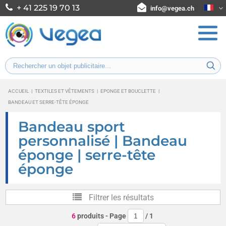
+ 41 225 19 70 13
info@vegea.ch
ACCUEIL
|
TEXTILES ET VÊTEMENTS
|
EPONGE ET BOUCLETTE
|
BANDEAU ET SERRE-TÊTE ÉPONGE
Bandeau sport
personnalisé | Bandeau
éponge | serre-tête
éponge
Filtrer les résultats
6
produits
- Page
/
1