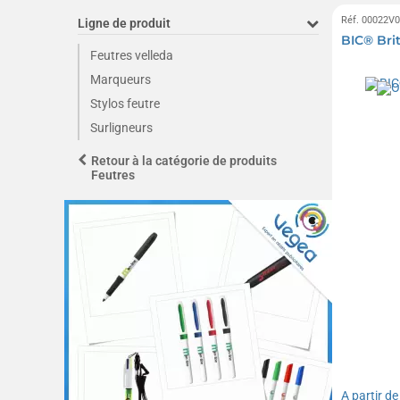
Réf. 00022V
Ligne de produit
BIC® Bri
Feutres velleda
Marqueurs
Stylos feutre
Surligneurs
Retour à la catégorie de produits
Feutres
A partir d