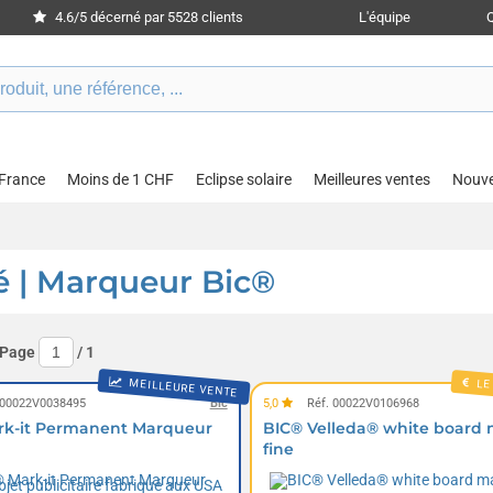
4.6/5 décerné par 5528 clients
L'équipe
 France
Moins de 1 CHF
Eclipse solaire
Meilleures ventes
Nouv
é | Marqueur Bic®
 Page
/
1
MEILLEURE VENTE
LE
 00022V0038495
Bic
5,0
Réf. 00022V0106968
rk-it Permanent Marqueur
BIC® Velleda® white board 
fine