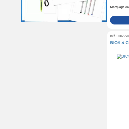
Marquage co
Réf. 00022V
BIC® 4 C