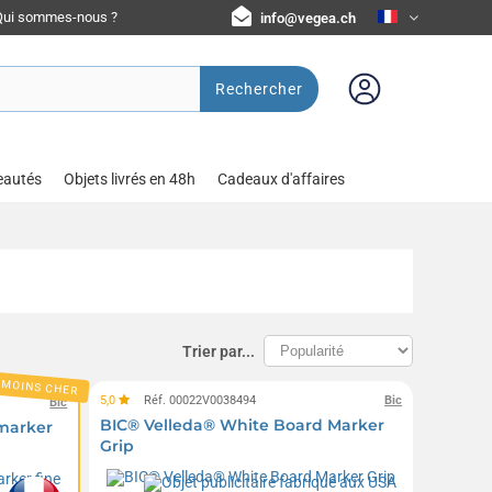
Qui sommes-nous ?
info@vegea.ch
Rechercher
eautés
Objets livrés en 48h
Cadeaux d'affaires
Trier par...
 MOINS CHER
5,0
Réf. 00022V0038494
Bic
Bic
BIC® Velleda® White Board Marker
marker
Grip