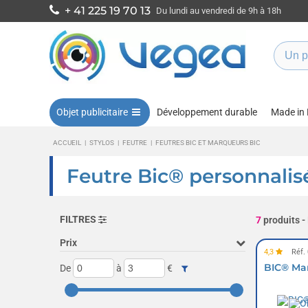
+ 41 225 19 70 13
Du lundi au vendredi de 9h à 18h
Objet publicitaire
Développement durable
Made in
ACCUEIL
|
STYLOS
|
FEUTRE
|
FEUTRES BIC ET MARQUEURS BIC
Feutre Bic® personnalis
FILTRES
7
produits
-
Prix
4,3
Réf.
BIC® Ma
De
à
€