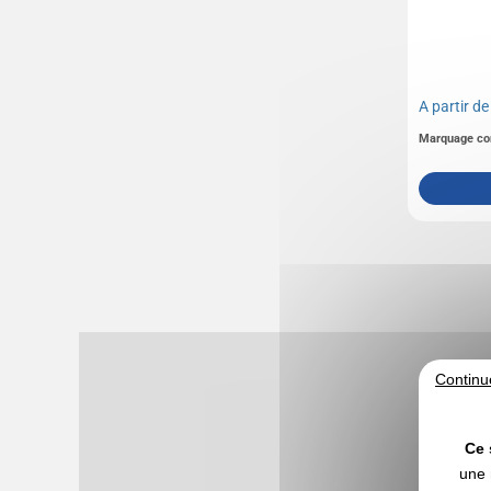
A partir d
Marquage co
Continu
Ce 
une 