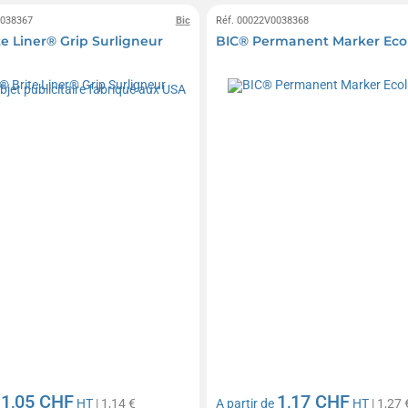
0038367
Bic
Réf. 00022V0038368
te Liner® Grip Surligneur
BIC® Permanent Marker Eco
1,05 CHF
1,17 CHF
e
HT
| 1,14 €
A partir de
HT
| 1,27 