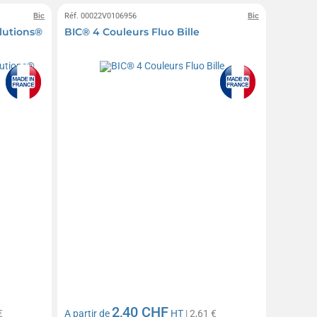
Bic
Réf. 00022V0106956
Bic
lutions®
BIC® 4 Couleurs Fluo Bille
2,40 CHF
€
A partir de
HT
| 2,61 €