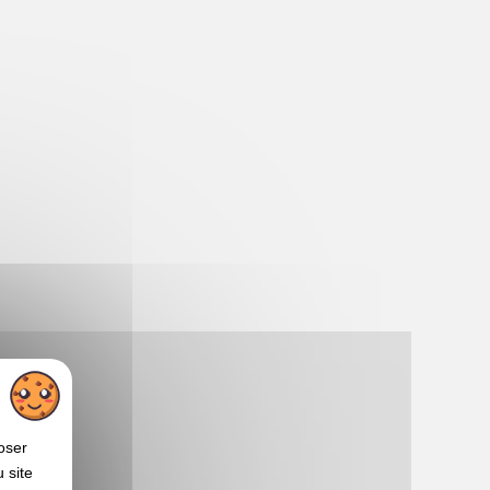
oser
 site