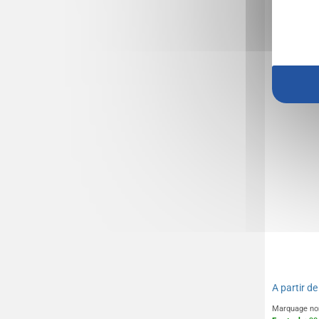
Lumière 
recyclé e
clés pro
A partir d
Marquage no