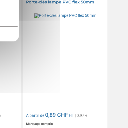
Porte-clés lampe PVC flex 50mm
0,89 CHF
€
A partir de
HT
| 0,97 €
Marquage compris