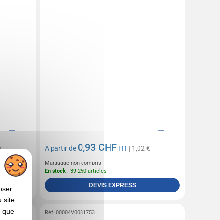
0,93 CHF
€
A partir de
HT
| 1,02 €
Marquage non compris
En stock
: 39 250 articles
DEVIS EXPRESS
oser
 site
x que
Réf. 00004V0081753