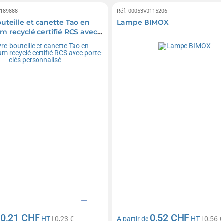
0189888
Réf. 00053V0115206
uteille et canette Tao en
Lampe BIMOX
m recyclé certifié RCS avec
és personnalisé
0,21 CHF
0,52 CHF
e
HT
| 0,23 €
A partir de
HT
| 0,56 