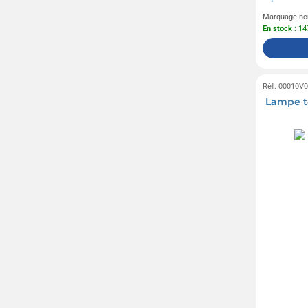
Marquage no
En stock
: 14
Réf. 00010V
Lampe to