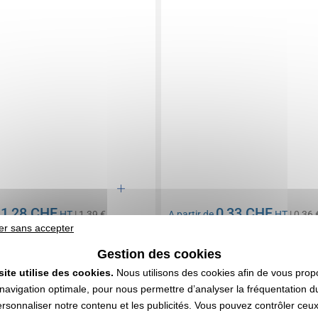
1,28 CHF
0,33 CHF
e
HT
| 1,39 €
A partir de
HT
| 0,36 
er sans accepter
n compris
Marquage non compris
 081 articles
En stock
: 44 884 articles
Gestion des cookies
DEVIS EXPRESS
DEVIS EXPRESS
site utilise des cookies.
Nous utilisons des cookies afin de vous prop
navigation optimale, pour nous permettre d’analyser la fréquentation du
ersonnaliser notre contenu et les publicités. Vous pouvez contrôler ceu
0189890
Réf. 01443V0189054