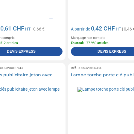
0,61 CHF
0,42 CHF
e
HT
| 0,66 €
A partir de
HT
| 0,46 
n compris
Marquage non compris
 512 articles
En stock
: 77 980 articles
DEVIS EXPRESS
DEVIS EXPRESS
 00028V0010943
Réf. 00053V0106334
s publicitaire jeton avec
Lampe torche porte clé publi