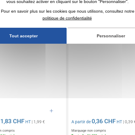
vous souhaitez activer en cliquant sur le bouton "Personnaliser".
LED IPX Flare en aluminium
Lampe de poche / porte-clés
t ouvre-bouteille avec porte-
publicitaire
Pour en savoir plus sur les cookies que nous utilisons, consultez notre
motionnel
politique de confidentialité
Tout accepter
Personnaliser
1,83 CHF
0,36 CHF
e
HT
| 1,99 €
A partir de
HT
| 0,39 
n compris
Marquage non compris