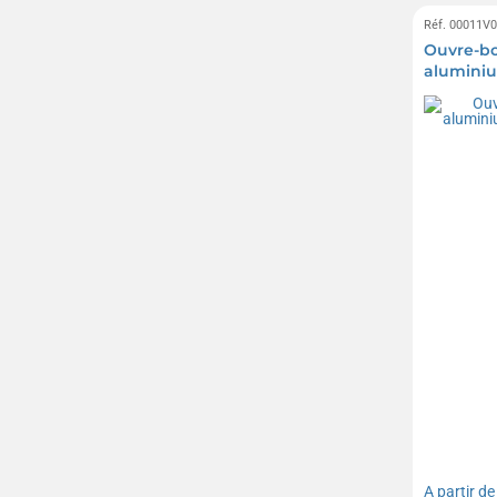
Réf. 00011V
Ouvre-bo
aluminiu
porte-cl
A partir d