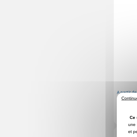
A partir d
Continu
Marquage no
En stock
: 45
Ce 
une 
et p
Réf. 00011V