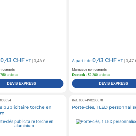
0,43 CHF
0,43 CHF
e
HT
| 0,46 €
A partir de
HT
| 0,47 
n compris
Marquage non compris
 750 articles
En stock
: 52 200 articles
DEVIS EXPRESS
DEVIS EXPRESS
0038654
Réf. 00074V0200078
s publicitaire torche en
Porte-clés, 1 LED personnalis
um