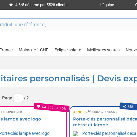
4.6/5 décerné par 5528 clients
L'équipe
 France
Moins de 1 CHF
Eclipse solaire
Meilleures ventes
Nouv
itaires personnalisés | Devis ex
- Page
/
2
MEIL
LA SÉLECTION
 00013V0032081
4,5
Réf. 00028V0096548
és lampe avec logo
Porte-clés personnalisé déc
mètre et lampe