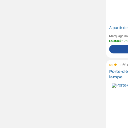
A partir d
Marquage no
En stock
: 78
5,0
Réf.
Porte-clé
lampe