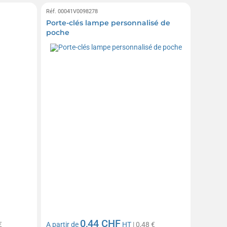
Réf. 00041V0098278
Porte-clés lampe personnalisé de
poche
0,44 CHF
€
A partir de
HT
| 0,48 €