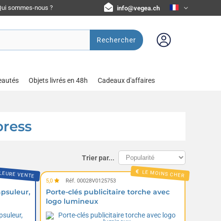
Qui sommes-nous ?
info@vegea.ch
Rechercher
eautés
Objets livrés en 48h
Cadeaux d'affaires
press
Trier par...
LEURE VENTE
LE MOINS CHER
5,0
Réf. 00028V0125753
apsuleur,
Porte-clés publicitaire torche avec
logo lumineux