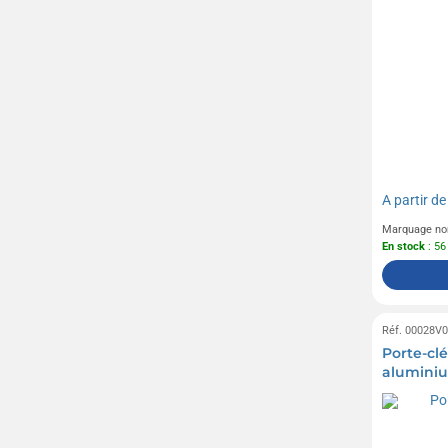
A partir d
Marquage no
En stock
: 56
Réf. 00028V
Porte-clé
alumini