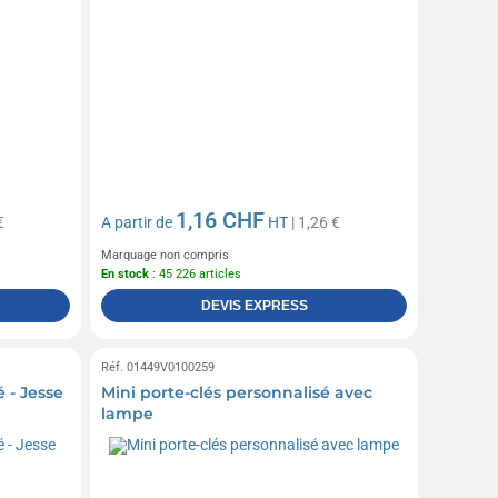
1,16 CHF
€
A partir de
HT
| 1,26 €
Marquage non compris
En stock
: 45 226 articles
DEVIS EXPRESS
Réf. 01449V0100259
é - Jesse
Mini porte-clés personnalisé avec
lampe