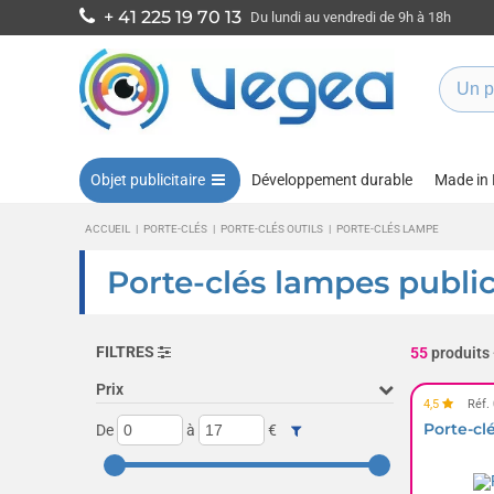
+ 41 225 19 70 13
Du lundi au vendredi de 9h à 18h
Objet publicitaire
Développement durable
Made in
ACCUEIL
|
PORTE-CLÉS
|
PORTE-CLÉS OUTILS
|
PORTE-CLÉS LAMPE
Porte-clés lampes public
FILTRES
55
produits
Prix
4,5
Réf.
Porte-cl
De
à
€