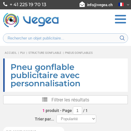
+ 41 225 19 70 13
info@vegea.ch
ACCUEIL
|
PLV
|
STRUCTURE GONFLABLE
|
PNEUS GONFLABLES
Pneu gonflable
publicitaire avec
personnalisation
Filtrer les résultats
1
produit
- Page
/
1
Trier par...