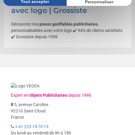
Pneu gonflable personnalisé
Tout accepter
Personnaliser
avec logo | Grossiste
Découvrez nos
pneus gonflables publicitaires
,
personnalisables avec votre logo ✔️ 94% de clients satisfaits
✔️ Grossiste depuis 1998
Expert en
Objets Publicitaires
depuis 1998
5, avenue Caroline
92210 Saint-Cloud
France
+ 41 225 19 70 13
Du lundi au vendredi de 9h à 18h