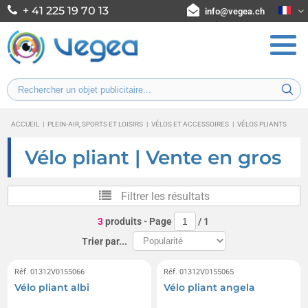
+ 41 225 19 70 13
info@vegea.ch
ACCUEIL
|
PLEIN-AIR, SPORTS ET LOISIRS
|
VÉLOS ET ACCESSOIRES
|
VÉLOS PLIANTS
Vélo pliant | Vente en gros
Filtrer les résultats
3
produits
- Page
/
1
Trier par...
Réf. 01312V0155066
Réf. 01312V0155065
Vélo pliant albi
Vélo pliant angela